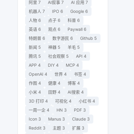
阿里
7
AI叙事
7
AI 应用
7
机器人
7
IPO
6
Google
6
人物
6
点子
6
科普
6
英语
6
观点
6
Paywall
6
特朗普
6
数字游民
6
Github
5
新闻
5
神器
5
羊毛
5
腾讯
5
社会观察
5
API
4
APP
4
DIY
4
MCP
4
OpenAI
4
世界
4
书签
4
作图
4
健康
4
博客
4
小米
4
田野
4
AI搜索
4
3D 打印
4
可视化
4
小红书
4
一周一企
4
HN
3
PDF
3
Icon
3
Manus
3
Claude
3
Reddit
3
主题
3
扩展
3