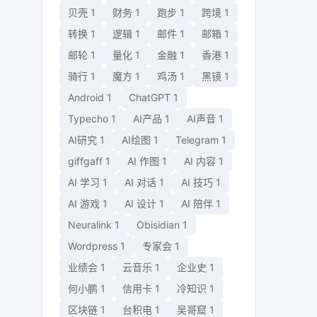
贝壳
1
财务
1
跑步
1
跨境
1
转换
1
逻辑
1
邮件
1
邮箱
1
邮轮
1
量化
1
金融
1
香港
1
骑行
1
魔方
1
鸡汤
1
黑镜
1
Android
1
ChatGPT
1
Typecho
1
AI产品
1
AI声音
1
AI研究
1
AI绘图
1
Telegram
1
giffgaff
1
AI 作图
1
AI 内容
1
AI 学习
1
AI 对话
1
AI 技巧
1
AI 游戏
1
AI 设计
1
AI 陪伴
1
Neuralink
1
Obisidian
1
Wordpress
1
专家会
1
业绩会
1
云音乐
1
企业史
1
何小鹏
1
信用卡
1
冷知识
1
区块链
1
台积电
1
吴哥窟
1