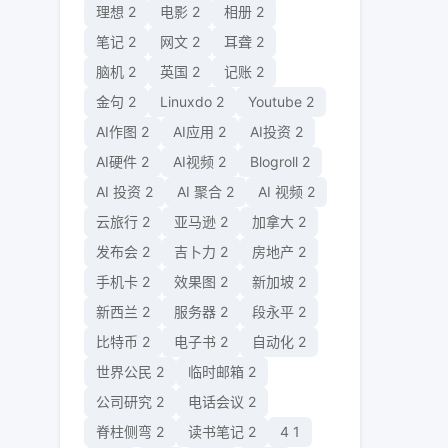
理想
2
电影
2
相册
2
笔记
2
网文
2
耳聋
2
脑机
2
英国
2
记账
2
金句
2
Linuxdo
2
Youtube
2
AI作图
2
AI应用
2
AI投资
2
AI硬件
2
AI视频
2
Blogroll
2
AI 投资
2
AI 聚合
2
AI 视频
2
云旅行
2
亚马逊
2
加拿大
2
发布会
2
吉卜力
2
房地产
2
手机卡
2
效果图
2
新加坡
2
新西兰
2
服务器
2
段永平
2
比特币
2
电子书
2
自动化
2
世界公民
2
临时邮箱
2
公司研究
2
电话会议
2
脊柱侧弯
2
读书笔记
2
4
1