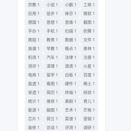
宗教
1
小说
1
小鹏
1
工商
1
应用
1
徒步
1
徕芬
1
微软
1
德国
1
思想
1
思维
1
截图
1
手办
1
手机
1
扫描
1
折腾
1
携程
1
教育
1
数据
1
文件
1
族谱
1
早教
1
晚点
1
景林
1
机场
1
汽车
1
法律
1
注册
1
测评
1
清理
1
滴滴
1
火星
1
电商
1
留学
1
白板
1
百度
1
盈透
1
看图
1
硬件
1
稀土
1
穿透
1
简历
1
终端
1
经验
1
统计
1
维修
1
美剧
1
育儿
1
能源
1
脑图
1
艺术
1
芒格
1
芯片
1
荷兰
1
菜谱
1
营销
1
装修
1
访谈
1
评测
1
调研
1