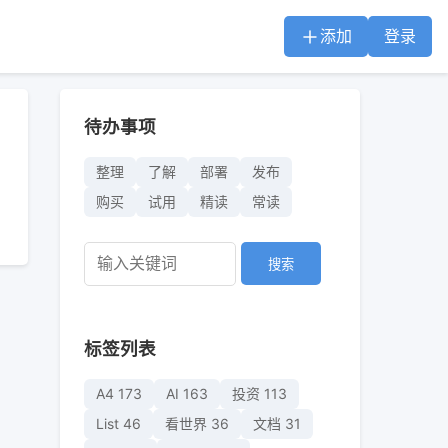
添加
登录
待办事项
整理
了解
部署
发布
购买
试用
精读
常读
搜索
标签列表
A4
173
AI
163
投资
113
List
46
看世界
36
文档
31