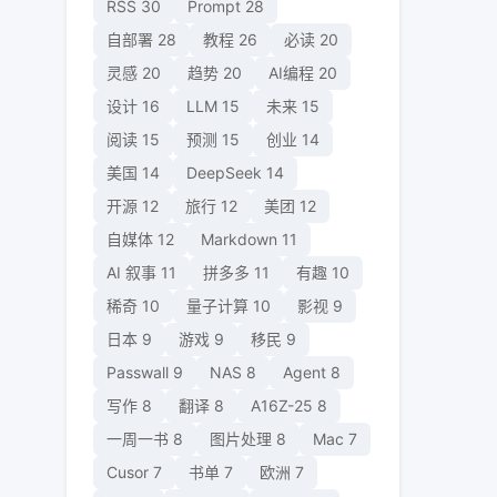
RSS
30
Prompt
28
自部署
28
教程
26
必读
20
灵感
20
趋势
20
AI编程
20
设计
16
LLM
15
未来
15
阅读
15
预测
15
创业
14
美国
14
DeepSeek
14
开源
12
旅行
12
美团
12
自媒体
12
Markdown
11
AI 叙事
11
拼多多
11
有趣
10
稀奇
10
量子计算
10
影视
9
日本
9
游戏
9
移民
9
Passwall
9
NAS
8
Agent
8
写作
8
翻译
8
A16Z-25
8
一周一书
8
图片处理
8
Mac
7
Cusor
7
书单
7
欧洲
7