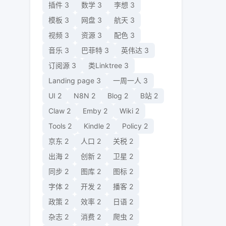
插件
3
数学
3
李想
3
模板
3
网盘
3
航天
3
视频
3
资源
3
配色
3
音乐
3
巴菲特
3
英伟达
3
订阅源
3
类Linktree
3
Landing page
3
一周一人
3
UI
2
N8N
2
Blog
2
B站
2
Claw
2
Emby
2
Wiki
2
Tools
2
Kindle
2
Policy
2
京东
2
人口
2
关税
2
出海
2
创新
2
卫星
2
同步
2
图库
2
图标
2
字体
2
开发
2
播客
2
政策
2
效率
2
日语
2
杂志
2
消费
2
爬虫
2