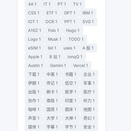
4A
1
IT
1
PT
1
TV
1
CSS
1
ETF
1
GPT
1
IBM
1
IOT
1
OCR
1
PPT
1
SVG
1
A16Z
1
Folo
1
Hugo
1
Logo
1
Musk
1
TODO
1
eSIM
1
list
1
uses
1
A 股
1
Apple
1
B 站
1
IonqQ
1
Austin
1
Gemini
1
Vercel
1
下载
1
中美
1
书籍
1
企业
1
伊朗
1
传记
1
低空
1
军事
1
出版
1
刷卡
1
医学
1
医疗
1
协作
1
南极
1
印度
1
听力
1
咖啡
1
国债
1
图床
1
地图
1
声音
1
大学
1
大神
1
奇幻
1
媒体
1
字幕
1
字节
1
安全
1