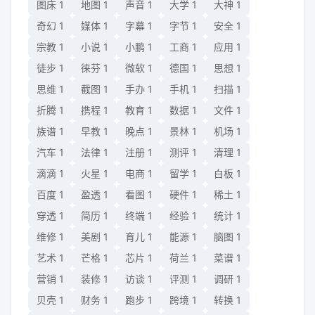
图床
1
地图
1
声音
1
大学
1
大神
1
奇幻
1
媒体
1
字幕
1
字节
1
安全
1
宗教
1
小说
1
小鹏
1
工商
1
应用
1
徒步
1
徕芬
1
微软
1
德国
1
思想
1
思维
1
截图
1
手办
1
手机
1
扫描
1
折腾
1
携程
1
教育
1
数据
1
文件
1
族谱
1
早教
1
晚点
1
景林
1
机场
1
汽车
1
法律
1
注册
1
测评
1
清理
1
滴滴
1
火星
1
电商
1
留学
1
白板
1
百度
1
盈透
1
看图
1
硬件
1
稀土
1
穿透
1
简历
1
终端
1
经验
1
统计
1
维修
1
美剧
1
育儿
1
能源
1
脑图
1
艺术
1
芒格
1
芯片
1
荷兰
1
菜谱
1
营销
1
装修
1
访谈
1
评测
1
调研
1
贝壳
1
财务
1
跑步
1
跨境
1
转换
1