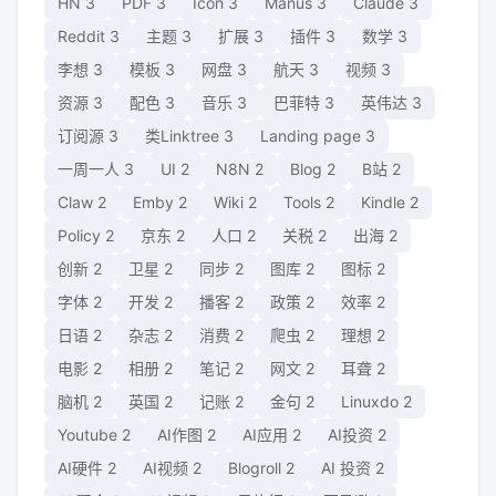
HN
3
PDF
3
Icon
3
Manus
3
Claude
3
Reddit
3
主题
3
扩展
3
插件
3
数学
3
李想
3
模板
3
网盘
3
航天
3
视频
3
资源
3
配色
3
音乐
3
巴菲特
3
英伟达
3
订阅源
3
类Linktree
3
Landing page
3
一周一人
3
UI
2
N8N
2
Blog
2
B站
2
Claw
2
Emby
2
Wiki
2
Tools
2
Kindle
2
Policy
2
京东
2
人口
2
关税
2
出海
2
创新
2
卫星
2
同步
2
图库
2
图标
2
字体
2
开发
2
播客
2
政策
2
效率
2
日语
2
杂志
2
消费
2
爬虫
2
理想
2
电影
2
相册
2
笔记
2
网文
2
耳聋
2
脑机
2
英国
2
记账
2
金句
2
Linuxdo
2
Youtube
2
AI作图
2
AI应用
2
AI投资
2
AI硬件
2
AI视频
2
Blogroll
2
AI 投资
2