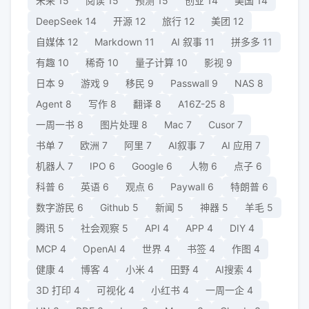
未来
15
阅读
15
预测
15
创业
14
美国
14
DeepSeek
14
开源
12
旅行
12
美团
12
自媒体
12
Markdown
11
AI 叙事
11
拼多多
11
有趣
10
稀奇
10
量子计算
10
影视
9
日本
9
游戏
9
移民
9
Passwall
9
NAS
8
Agent
8
写作
8
翻译
8
A16Z-25
8
一周一书
8
图片处理
8
Mac
7
Cusor
7
书单
7
欧洲
7
阿里
7
AI叙事
7
AI 应用
7
机器人
7
IPO
6
Google
6
人物
6
点子
6
科普
6
英语
6
观点
6
Paywall
6
特朗普
6
数字游民
6
Github
5
新闻
5
神器
5
羊毛
5
腾讯
5
社会观察
5
API
4
APP
4
DIY
4
MCP
4
OpenAI
4
世界
4
书签
4
作图
4
健康
4
博客
4
小米
4
田野
4
AI搜索
4
3D 打印
4
可视化
4
小红书
4
一周一企
4