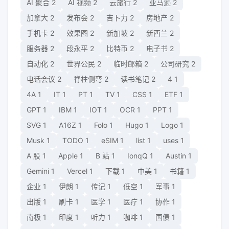
AI 聚合
2
AI 视频
2
云旅行
2
亚马逊
2
加拿大
2
发布会
2
吉卜力
2
房地产
2
手机卡
2
效果图
2
新加坡
2
新西兰
2
服务器
2
段永平
2
比特币
2
电子书
2
自动化
2
世界公民
2
临时邮箱
2
公司研究
2
电话会议
2
脊柱侧弯
2
读书笔记
2
4
1
4A
1
IT
1
PT
1
TV
1
CSS
1
ETF
1
GPT
1
IBM
1
IOT
1
OCR
1
PPT
1
SVG
1
A16Z
1
Folo
1
Hugo
1
Logo
1
Musk
1
TODO
1
eSIM
1
list
1
uses
1
A 股
1
Apple
1
B 站
1
IonqQ
1
Austin
1
Gemini
1
Vercel
1
下载
1
中美
1
书籍
1
企业
1
伊朗
1
传记
1
低空
1
军事
1
出版
1
刷卡
1
医学
1
医疗
1
协作
1
南极
1
印度
1
听力
1
咖啡
1
国债
1