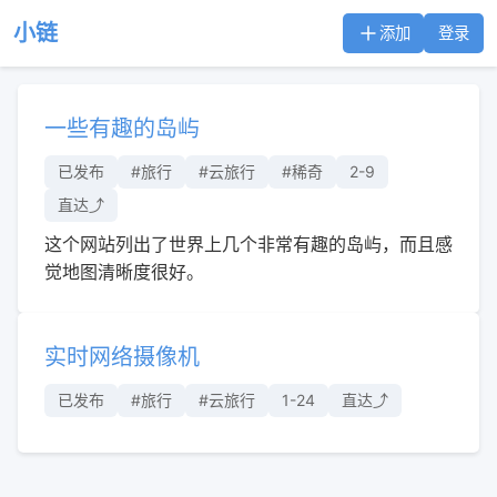
小链
添加
登录
一些有趣的岛屿
已发布
#旅行
#云旅行
#稀奇
2-9
直达⤴︎
这个网站列出了世界上几个非常有趣的岛屿，而且感
觉地图清晰度很好。
实时网络摄像机
已发布
#旅行
#云旅行
1-24
直达⤴︎