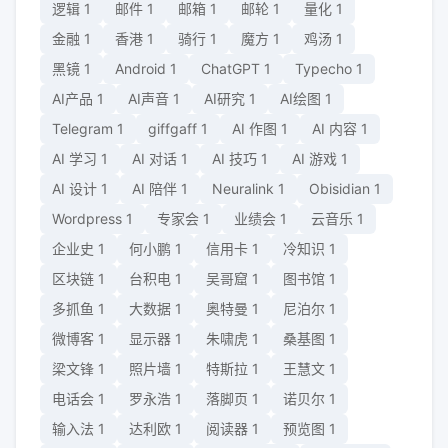
逻辑
1
邮件
1
邮箱
1
邮轮
1
量化
1
金融
1
香港
1
骑行
1
魔方
1
鸡汤
1
黑镜
1
Android
1
ChatGPT
1
Typecho
1
AI产品
1
AI声音
1
AI研究
1
AI绘图
1
Telegram
1
giffgaff
1
AI 作图
1
AI 内容
1
AI 学习
1
AI 对话
1
AI 技巧
1
AI 游戏
1
AI 设计
1
AI 陪伴
1
Neuralink
1
Obisidian
1
Wordpress
1
专家会
1
业绩会
1
云音乐
1
企业史
1
何小鹏
1
信用卡
1
冷知识
1
区块链
1
台积电
1
吴哥窟
1
图书馆
1
多抓鱼
1
大数据
1
奥特曼
1
尼泊尔
1
微博客
1
显示器
1
朱啸虎
1
桑基图
1
梁文锋
1
照片墙
1
特斯拉
1
王慧文
1
电话会
1
罗永浩
1
落脚页
1
诺贝尔
1
输入法
1
达利欧
1
阅读器
1
预览图
1