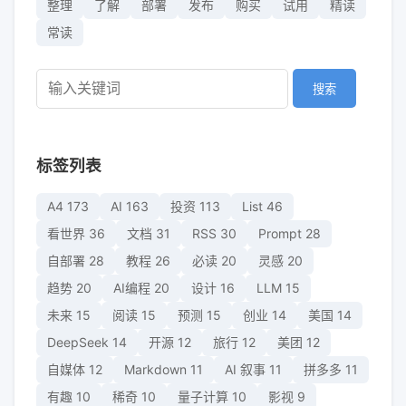
整理
了解
部署
发布
购买
试用
精读
常读
搜索
标签列表
A4
173
AI
163
投资
113
List
46
看世界
36
文档
31
RSS
30
Prompt
28
自部署
28
教程
26
必读
20
灵感
20
趋势
20
AI编程
20
设计
16
LLM
15
未来
15
阅读
15
预测
15
创业
14
美国
14
DeepSeek
14
开源
12
旅行
12
美团
12
自媒体
12
Markdown
11
AI 叙事
11
拼多多
11
有趣
10
稀奇
10
量子计算
10
影视
9