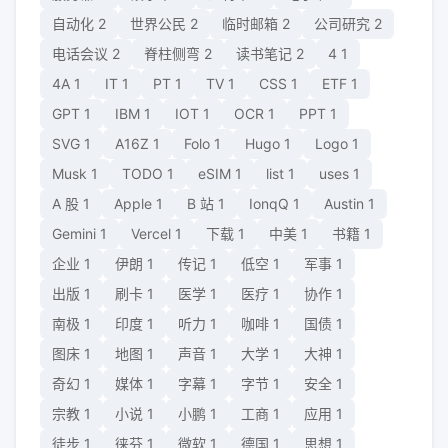
自动化
2
世界公民
2
临时邮箱
2
公司研究
2
电话会议
2
脊柱侧弯
2
读书笔记
2
4
1
4A
1
IT
1
PT
1
TV
1
CSS
1
ETF
1
GPT
1
IBM
1
IOT
1
OCR
1
PPT
1
SVG
1
A16Z
1
Folo
1
Hugo
1
Logo
1
Musk
1
TODO
1
eSIM
1
list
1
uses
1
A 股
1
Apple
1
B 站
1
IonqQ
1
Austin
1
Gemini
1
Vercel
1
下载
1
中美
1
书籍
1
企业
1
伊朗
1
传记
1
低空
1
军事
1
出版
1
刷卡
1
医学
1
医疗
1
协作
1
南极
1
印度
1
听力
1
咖啡
1
国债
1
图床
1
地图
1
声音
1
大学
1
大神
1
奇幻
1
媒体
1
字幕
1
字节
1
安全
1
宗教
1
小说
1
小鹏
1
工商
1
应用
1
徒步
1
徕芬
1
微软
1
德国
1
思想
1