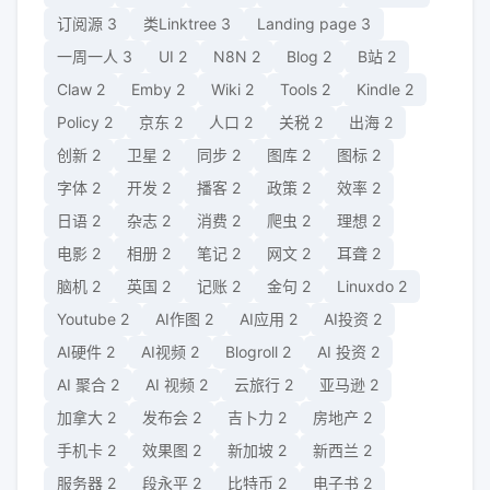
订阅源
3
类Linktree
3
Landing page
3
一周一人
3
UI
2
N8N
2
Blog
2
B站
2
Claw
2
Emby
2
Wiki
2
Tools
2
Kindle
2
Policy
2
京东
2
人口
2
关税
2
出海
2
创新
2
卫星
2
同步
2
图库
2
图标
2
字体
2
开发
2
播客
2
政策
2
效率
2
日语
2
杂志
2
消费
2
爬虫
2
理想
2
电影
2
相册
2
笔记
2
网文
2
耳聋
2
脑机
2
英国
2
记账
2
金句
2
Linuxdo
2
Youtube
2
AI作图
2
AI应用
2
AI投资
2
AI硬件
2
AI视频
2
Blogroll
2
AI 投资
2
AI 聚合
2
AI 视频
2
云旅行
2
亚马逊
2
加拿大
2
发布会
2
吉卜力
2
房地产
2
手机卡
2
效果图
2
新加坡
2
新西兰
2
服务器
2
段永平
2
比特币
2
电子书
2