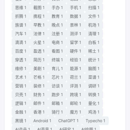
思维
1
截图
1
手办
1
手机
1
扫描
1
折腾
1
携程
1
教育
1
数据
1
文件
1
族谱
1
早教
1
晚点
1
景林
1
机场
1
汽车
1
法律
1
注册
1
测评
1
清理
1
滴滴
1
火星
1
电商
1
留学
1
白板
1
百度
1
盈透
1
看图
1
硬件
1
稀土
1
穿透
1
简历
1
终端
1
经验
1
统计
1
维修
1
美剧
1
育儿
1
能源
1
脑图
1
艺术
1
芒格
1
芯片
1
荷兰
1
菜谱
1
营销
1
装修
1
访谈
1
评测
1
调研
1
贝壳
1
财务
1
跑步
1
跨境
1
转换
1
逻辑
1
邮件
1
邮箱
1
邮轮
1
量化
1
金融
1
香港
1
骑行
1
魔方
1
鸡汤
1
黑镜
1
Android
1
ChatGPT
1
Typecho
1
AI产品
1
AI声音
1
AI研究
1
AI绘图
1