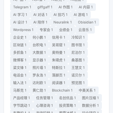
Telegram
1
giffgaff
1
AI 作图
1
AI 内容
1
AI 学习
1
AI 对话
1
AI 技巧
1
AI 游戏
1
AI 设计
1
AI 陪伴
1
Neuralink
1
Obisidian
1
Wordpress
1
专家会
1
业绩会
1
云音乐
1
企业史
1
何小鹏
1
信用卡
1
冷知识
1
区块链
1
台积电
1
吴哥窟
1
图书馆
1
多抓鱼
1
大数据
1
奥特曼
1
尼泊尔
1
微博客
1
显示器
1
朱啸虎
1
桑基图
1
梁文锋
1
照片墙
1
特斯拉
1
王慧文
1
电话会
1
罗永浩
1
落脚页
1
诺贝尔
1
输入法
1
达利欧
1
阅读器
1
预览图
1
马斯克
1
黄仁勋
1
Blockchain
1
中美关系
1
产品经理
1
任务管理
1
名创优品
1
图片压缩
1
字节跳动
1
心理咨询
1
投资策略
1
数据分析
1
有趣的人
1
泡泡玛特
1
蜜雪冰城
1
行业研究
1