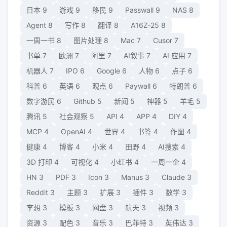
日本
9
游戏
9
移民
9
Passwall
9
NAS
8
Agent
8
写作
8
翻译
8
A16Z-25
8
一周一书
8
图片处理
8
Mac
7
Cusor
7
书单
7
欧洲
7
阿里
7
AI叙事
7
AI 应用
7
机器人
7
IPO
6
Google
6
人物
6
点子
6
科普
6
英语
6
观点
6
Paywall
6
特朗普
6
数字游民
6
Github
5
新闻
5
神器
5
羊毛
5
腾讯
5
社会观察
5
API
4
APP
4
DIY
4
MCP
4
OpenAI
4
世界
4
书签
4
作图
4
健康
4
博客
4
小米
4
田野
4
AI搜索
4
3D 打印
4
可视化
4
小红书
4
一周一企
4
HN
3
PDF
3
Icon
3
Manus
3
Claude
3
Reddit
3
主题
3
扩展
3
插件
3
数学
3
李想
3
模板
3
网盘
3
航天
3
视频
3
资源
3
配色
3
音乐
3
巴菲特
3
英伟达
3