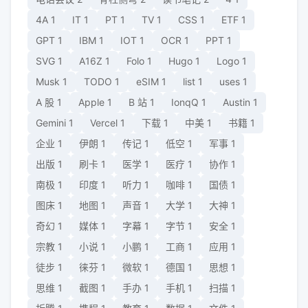
4A
1
IT
1
PT
1
TV
1
CSS
1
ETF
1
GPT
1
IBM
1
IOT
1
OCR
1
PPT
1
SVG
1
A16Z
1
Folo
1
Hugo
1
Logo
1
Musk
1
TODO
1
eSIM
1
list
1
uses
1
A 股
1
Apple
1
B 站
1
IonqQ
1
Austin
1
Gemini
1
Vercel
1
下载
1
中美
1
书籍
1
企业
1
伊朗
1
传记
1
低空
1
军事
1
出版
1
刷卡
1
医学
1
医疗
1
协作
1
南极
1
印度
1
听力
1
咖啡
1
国债
1
图床
1
地图
1
声音
1
大学
1
大神
1
奇幻
1
媒体
1
字幕
1
字节
1
安全
1
宗教
1
小说
1
小鹏
1
工商
1
应用
1
徒步
1
徕芬
1
微软
1
德国
1
思想
1
思维
1
截图
1
手办
1
手机
1
扫描
1