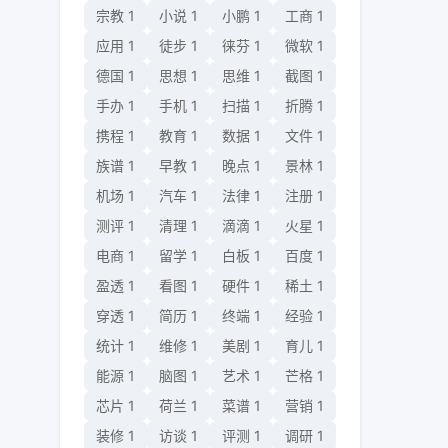
宗教
1
小说
1
小鹏
1
工商
1
应用
1
徒步
1
徕芬
1
微软
1
德国
1
思想
1
思维
1
截图
1
手办
1
手机
1
扫描
1
折腾
1
携程
1
教育
1
数据
1
文件
1
族谱
1
早教
1
晚点
1
景林
1
机场
1
汽车
1
法律
1
注册
1
测评
1
清理
1
滴滴
1
火星
1
电商
1
留学
1
白板
1
百度
1
盈透
1
看图
1
硬件
1
稀土
1
穿透
1
简历
1
终端
1
经验
1
统计
1
维修
1
美剧
1
育儿
1
能源
1
脑图
1
艺术
1
芒格
1
芯片
1
荷兰
1
菜谱
1
营销
1
装修
1
访谈
1
评测
1
调研
1