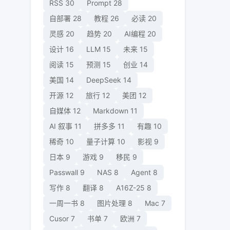
RSS
30
Prompt
28
自部署
28
教程
26
必读
20
灵感
20
趋势
20
AI编程
20
设计
16
LLM
15
未来
15
阅读
15
预测
15
创业
14
美国
14
DeepSeek
14
开源
12
旅行
12
美团
12
自媒体
12
Markdown
11
AI 叙事
11
拼多多
11
有趣
10
稀奇
10
量子计算
10
影视
9
日本
9
游戏
9
移民
9
Passwall
9
NAS
8
Agent
8
写作
8
翻译
8
A16Z-25
8
一周一书
8
图片处理
8
Mac
7
Cusor
7
书单
7
欧洲
7