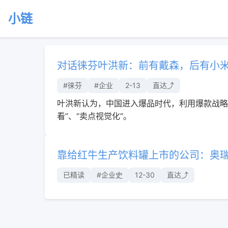
小链
对话徕芬叶洪新：前有戴森，后有小
#徕芬
#企业
2-13
直达⤴︎
叶洪新认为，中国进入爆品时代，利用爆款战略营
看”、“卖点视觉化”。
靠给红牛生产饮料罐上市的公司：奥
已精读
#企业史
12-30
直达⤴︎