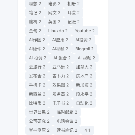
理想
2
电影
2
相册
2
笔记
2
网文
2
耳聋
2
脑机
2
英国
2
记账
2
金句
2
Linuxdo
2
Youtube
2
AI作图
2
AI应用
2
AI投资
2
AI硬件
2
AI视频
2
Blogroll
2
AI 投资
2
AI 聚合
2
AI 视频
2
云旅行
2
亚马逊
2
加拿大
2
发布会
2
吉卜力
2
房地产
2
手机卡
2
效果图
2
新加坡
2
新西兰
2
服务器
2
段永平
2
比特币
2
电子书
2
自动化
2
世界公民
2
临时邮箱
2
公司研究
2
电话会议
2
脊柱侧弯
2
读书笔记
2
4
1