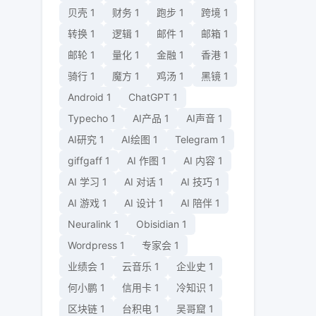
贝壳
1
财务
1
跑步
1
跨境
1
转换
1
逻辑
1
邮件
1
邮箱
1
邮轮
1
量化
1
金融
1
香港
1
骑行
1
魔方
1
鸡汤
1
黑镜
1
Android
1
ChatGPT
1
Typecho
1
AI产品
1
AI声音
1
AI研究
1
AI绘图
1
Telegram
1
giffgaff
1
AI 作图
1
AI 内容
1
AI 学习
1
AI 对话
1
AI 技巧
1
AI 游戏
1
AI 设计
1
AI 陪伴
1
Neuralink
1
Obisidian
1
Wordpress
1
专家会
1
业绩会
1
云音乐
1
企业史
1
何小鹏
1
信用卡
1
冷知识
1
区块链
1
台积电
1
吴哥窟
1