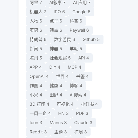
阿里
7
AI叙事
7
AI 应用
7
机器人
7
IPO
6
Google
6
人物
6
点子
6
科普
6
英语
6
观点
6
Paywall
6
特朗普
6
数字游民
6
Github
5
新闻
5
神器
5
羊毛
5
腾讯
5
社会观察
5
API
4
APP
4
DIY
4
MCP
4
OpenAI
4
世界
4
书签
4
作图
4
健康
4
博客
4
小米
4
田野
4
AI搜索
4
3D 打印
4
可视化
4
小红书
4
一周一企
4
HN
3
PDF
3
Icon
3
Manus
3
Claude
3
Reddit
3
主题
3
扩展
3