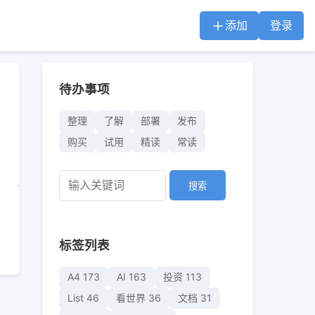
添加
登录
待办事项
整理
了解
部署
发布
购买
试用
精读
常读
搜索
标签列表
A4
173
AI
163
投资
113
List
46
看世界
36
文档
31