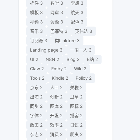
插件
3
数学
3
李想
3
模板
3
网盘
3
航天
3
视频
3
资源
3
配色
3
音乐
3
巴菲特
3
英伟达
3
订阅源
3
类Linktree
3
Landing page
3
一周一人
3
UI
2
N8N
2
Blog
2
B站
2
Claw
2
Emby
2
Wiki
2
Tools
2
Kindle
2
Policy
2
京东
2
人口
2
关税
2
出海
2
创新
2
卫星
2
同步
2
图库
2
图标
2
字体
2
开发
2
播客
2
政策
2
效率
2
日语
2
杂志
2
消费
2
爬虫
2