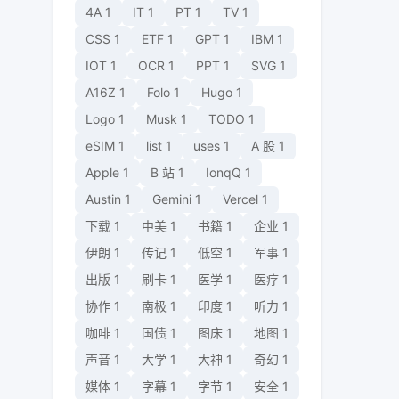
4A
1
IT
1
PT
1
TV
1
CSS
1
ETF
1
GPT
1
IBM
1
IOT
1
OCR
1
PPT
1
SVG
1
A16Z
1
Folo
1
Hugo
1
Logo
1
Musk
1
TODO
1
eSIM
1
list
1
uses
1
A 股
1
Apple
1
B 站
1
IonqQ
1
Austin
1
Gemini
1
Vercel
1
下载
1
中美
1
书籍
1
企业
1
伊朗
1
传记
1
低空
1
军事
1
出版
1
刷卡
1
医学
1
医疗
1
协作
1
南极
1
印度
1
听力
1
咖啡
1
国债
1
图床
1
地图
1
声音
1
大学
1
大神
1
奇幻
1
媒体
1
字幕
1
字节
1
安全
1