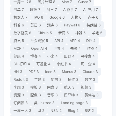
一周一书
8
图片处理
8
Mac
7
Cusor
7
书单
7
欧洲
7
阿里
7
AI叙事
7
AI 应用
7
机器人
7
IPO
6
Google
6
人物
6
点子
6
科普
6
英语
6
观点
6
Paywall
6
特朗普
6
数字游民
6
Github
5
新闻
5
神器
5
羊毛
5
腾讯
5
社会观察
5
API
4
APP
4
DIY
4
MCP
4
OpenAI
4
世界
4
书签
4
作图
4
健康
4
博客
4
小米
4
田野
4
AI搜索
4
3D 打印
4
可视化
4
小红书
4
一周一企
4
HN
3
PDF
3
Icon
3
Manus
3
Claude
3
Reddit
3
主题
3
扩展
3
插件
3
数学
3
李想
3
模板
3
网盘
3
航天
3
视频
3
资源
3
配色
3
音乐
3
巴菲特
3
英伟达
3
订阅源
3
类Linktree
3
Landing page
3
一周一人
3
UI
2
N8N
2
Blog
2
B站
2