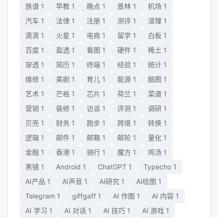
族谱
1
早教
1
晚点
1
景林
1
机场
1
汽车
1
法律
1
注册
1
测评
1
清理
1
滴滴
1
火星
1
电商
1
留学
1
白板
1
百度
1
盈透
1
看图
1
硬件
1
稀土
1
穿透
1
简历
1
终端
1
经验
1
统计
1
维修
1
美剧
1
育儿
1
能源
1
脑图
1
艺术
1
芒格
1
芯片
1
荷兰
1
菜谱
1
营销
1
装修
1
访谈
1
评测
1
调研
1
贝壳
1
财务
1
跑步
1
跨境
1
转换
1
逻辑
1
邮件
1
邮箱
1
邮轮
1
量化
1
金融
1
香港
1
骑行
1
魔方
1
鸡汤
1
黑镜
1
Android
1
ChatGPT
1
Typecho
1
AI产品
1
AI声音
1
AI研究
1
AI绘图
1
Telegram
1
giffgaff
1
AI 作图
1
AI 内容
1
AI 学习
1
AI 对话
1
AI 技巧
1
AI 游戏
1