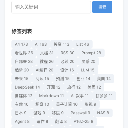
搜索
标签列表
A4
173
AI
163
投资
113
List
46
看世界
36
文档
31
RSS
30
Prompt
28
自部署
28
教程
26
必读
20
灵感
20
趋势
20
AI编程
20
设计
16
LLM
15
未来
15
阅读
15
预测
15
创业
14
美国
14
DeepSeek
14
开源
12
旅行
12
美团
12
自媒体
12
Markdown
11
AI 叙事
11
拼多多
11
有趣
10
稀奇
10
量子计算
10
影视
9
日本
9
游戏
9
移民
9
Passwall
9
NAS
8
Agent
8
写作
8
翻译
8
A16Z-25
8