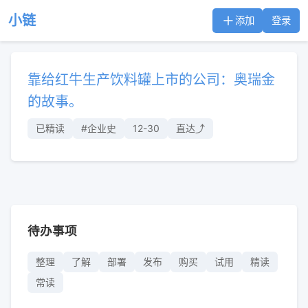
小链
添加
登录
靠给红牛生产饮料罐上市的公司：奥瑞金
的故事。
已精读
#企业史
12-30
直达⤴︎
待办事项
整理
了解
部署
发布
购买
试用
精读
常读