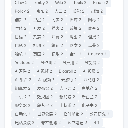
Claw
2
Emby
2
Wiki
2
Tools
2
Kindle
2
Policy
2
京东
2
人口
2
关税
2
出海
2
创新
2
卫星
2
同步
2
图库
2
图标
2
字体
2
开发
2
播客
2
政策
2
效率
2
日语
2
杂志
2
消费
2
爬虫
2
理想
2
电影
2
相册
2
笔记
2
网文
2
耳聋
2
脑机
2
英国
2
记账
2
金句
2
Linuxdo
2
Youtube
2
AI作图
2
AI应用
2
AI投资
2
AI硬件
2
AI视频
2
Blogroll
2
AI 投资
2
AI 聚合
2
AI 视频
2
云旅行
2
亚马逊
2
加拿大
2
发布会
2
吉卜力
2
房地产
2
手机卡
2
效果图
2
新加坡
2
新西兰
2
服务器
2
段永平
2
比特币
2
电子书
2
自动化
2
世界公民
2
临时邮箱
2
公司研究
2
电话会议
2
脊柱侧弯
2
读书笔记
2
4
1