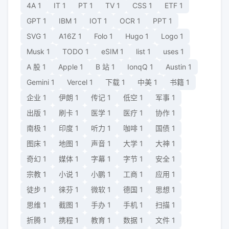
4A
1
IT
1
PT
1
TV
1
CSS
1
ETF
1
GPT
1
IBM
1
IOT
1
OCR
1
PPT
1
SVG
1
A16Z
1
Folo
1
Hugo
1
Logo
1
Musk
1
TODO
1
eSIM
1
list
1
uses
1
A 股
1
Apple
1
B 站
1
IonqQ
1
Austin
1
Gemini
1
Vercel
1
下载
1
中美
1
书籍
1
企业
1
伊朗
1
传记
1
低空
1
军事
1
出版
1
刷卡
1
医学
1
医疗
1
协作
1
南极
1
印度
1
听力
1
咖啡
1
国债
1
图床
1
地图
1
声音
1
大学
1
大神
1
奇幻
1
媒体
1
字幕
1
字节
1
安全
1
宗教
1
小说
1
小鹏
1
工商
1
应用
1
徒步
1
徕芬
1
微软
1
德国
1
思想
1
思维
1
截图
1
手办
1
手机
1
扫描
1
折腾
1
携程
1
教育
1
数据
1
文件
1