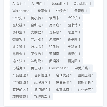
AI 设计
1
AI 陪伴
1
Neuralink
1
Obisidian
1
Wordpress
1
专家会
1
业绩会
1
云音乐
1
企业史
1
何小鹏
1
信用卡
1
冷知识
1
区块链
1
台积电
1
吴哥窟
1
图书馆
1
多抓鱼
1
大数据
1
奥特曼
1
尼泊尔
1
微博客
1
显示器
1
朱啸虎
1
桑基图
1
梁文锋
1
照片墙
1
特斯拉
1
王慧文
1
电话会
1
罗永浩
1
落脚页
1
诺贝尔
1
输入法
1
达利欧
1
阅读器
1
预览图
1
马斯克
1
黄仁勋
1
Blockchain
1
中美关系
1
产品经理
1
任务管理
1
名创优品
1
图片压缩
1
字节跳动
1
心理咨询
1
投资策略
1
数据分析
1
有趣的人
1
泡泡玛特
1
蜜雪冰城
1
行业研究
1
项目管理
1
飞行汽车
1