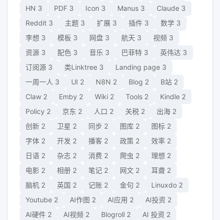
HN
3
PDF
3
Icon
3
Manus
3
Claude
3
Reddit
3
主题
3
扩展
3
插件
3
数学
3
李想
3
模板
3
网盘
3
航天
3
视频
3
资源
3
配色
3
音乐
3
巴菲特
3
英伟达
3
订阅源
3
类Linktree
3
Landing page
3
一周一人
3
UI
2
N8N
2
Blog
2
B站
2
Claw
2
Emby
2
Wiki
2
Tools
2
Kindle
2
Policy
2
京东
2
人口
2
关税
2
出海
2
创新
2
卫星
2
同步
2
图库
2
图标
2
字体
2
开发
2
播客
2
政策
2
效率
2
日语
2
杂志
2
消费
2
爬虫
2
理想
2
电影
2
相册
2
笔记
2
网文
2
耳聋
2
脑机
2
英国
2
记账
2
金句
2
Linuxdo
2
Youtube
2
AI作图
2
AI应用
2
AI投资
2
AI硬件
2
AI视频
2
Blogroll
2
AI 投资
2