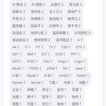
AI 聚合
2
AI 视频
2
云旅行
2
亚马逊
2
加拿大
2
发布会
2
吉卜力
2
房地产
2
手机卡
2
效果图
2
新加坡
2
新西兰
2
服务器
2
段永平
2
比特币
2
电子书
2
自动化
2
世界公民
2
临时邮箱
2
公司研究
2
电话会议
2
脊柱侧弯
2
读书笔记
2
4
1
4A
1
IT
1
PT
1
TV
1
CSS
1
ETF
1
GPT
1
IBM
1
IOT
1
OCR
1
PPT
1
SVG
1
A16Z
1
Folo
1
Hugo
1
Logo
1
Musk
1
TODO
1
eSIM
1
list
1
uses
1
A 股
1
Apple
1
B 站
1
IonqQ
1
Austin
1
Gemini
1
Vercel
1
下载
1
中美
1
书籍
1
企业
1
伊朗
1
传记
1
低空
1
军事
1
出版
1
刷卡
1
医学
1
医疗
1
协作
1
南极
1
印度
1
听力
1
咖啡
1
国债
1