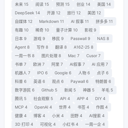
未来
15
阅读
15
预测
15
创业
14
美国
14
DeepSeek
14
开源
12
旅行
12
美团
12
自媒体
12
Markdown
11
AI 叙事
11
拼多多
11
有趣
10
稀奇
10
量子计算
10
影视
9
日本
9
游戏
9
移民
9
Passwall
9
NAS
8
Agent
8
写作
8
翻译
8
A16Z-25
8
一周一书
8
图片处理
8
Mac
7
Cusor
7
书单
7
欧洲
7
阿里
7
AI叙事
7
AI 应用
7
机器人
7
IPO
6
Google
6
人物
6
点子
6
科普
6
英语
6
观点
6
Paywall
6
特朗普
6
数字游民
6
Github
5
新闻
5
神器
5
羊毛
5
腾讯
5
社会观察
5
API
4
APP
4
DIY
4
MCP
4
OpenAI
4
世界
4
书签
4
作图
4
健康
4
博客
4
小米
4
田野
4
AI搜索
4
3D 打印
4
可视化
4
小红书
4
一周一企
4