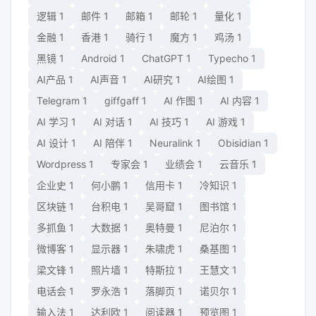
逻辑
1
邮件
1
邮箱
1
邮轮
1
量化
1
金融
1
香港
1
骑行
1
魔方
1
鸡汤
1
黑镜
1
Android
1
ChatGPT
1
Typecho
1
AI产品
1
AI声音
1
AI研究
1
AI绘图
1
Telegram
1
giffgaff
1
AI 作图
1
AI 内容
1
AI 学习
1
AI 对话
1
AI 技巧
1
AI 游戏
1
AI 设计
1
AI 陪伴
1
Neuralink
1
Obisidian
1
Wordpress
1
专家会
1
业绩会
1
云音乐
1
企业史
1
何小鹏
1
信用卡
1
冷知识
1
区块链
1
台积电
1
吴哥窟
1
图书馆
1
多抓鱼
1
大数据
1
奥特曼
1
尼泊尔
1
微博客
1
显示器
1
朱啸虎
1
桑基图
1
梁文锋
1
照片墙
1
特斯拉
1
王慧文
1
电话会
1
罗永浩
1
落脚页
1
诺贝尔
1
输入法
1
达利欧
1
阅读器
1
预览图
1