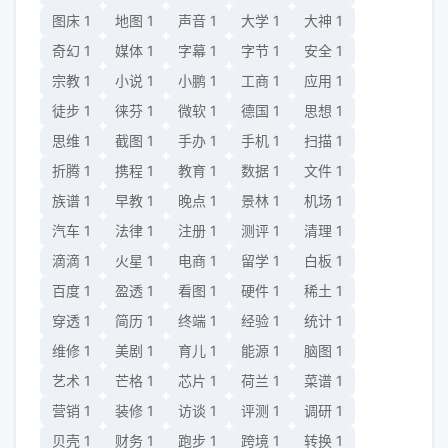
图床
1
地图
1
声音
1
大学
1
大神
1
奇幻
1
媒体
1
字幕
1
字节
1
安全
1
宗教
1
小说
1
小鹏
1
工商
1
应用
1
徒步
1
徕芬
1
微软
1
德国
1
思想
1
思维
1
截图
1
手办
1
手机
1
扫描
1
折腾
1
携程
1
教育
1
数据
1
文件
1
族谱
1
早教
1
晚点
1
景林
1
机场
1
汽车
1
法律
1
注册
1
测评
1
清理
1
滴滴
1
火星
1
电商
1
留学
1
白板
1
百度
1
盈透
1
看图
1
硬件
1
稀土
1
穿透
1
简历
1
终端
1
经验
1
统计
1
维修
1
美剧
1
育儿
1
能源
1
脑图
1
艺术
1
芒格
1
芯片
1
荷兰
1
菜谱
1
营销
1
装修
1
访谈
1
评测
1
调研
1
贝壳
1
财务
1
跑步
1
跨境
1
转换
1