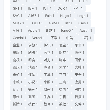
4A
1
IT
1
PT
1
TV
1
CSS
1
ETF
1
GPT
1
IBM
1
IOT
1
OCR
1
PPT
1
SVG
1
A16Z
1
Folo
1
Hugo
1
Logo
1
Musk
1
TODO
1
eSIM
1
list
1
uses
1
A 股
1
Apple
1
B 站
1
IonqQ
1
Austin
1
Gemini
1
Vercel
1
下载
1
中美
1
书籍
1
企业
1
伊朗
1
传记
1
低空
1
军事
1
出版
1
刷卡
1
医学
1
医疗
1
协作
1
南极
1
印度
1
听力
1
咖啡
1
国债
1
图床
1
地图
1
声音
1
大学
1
大神
1
奇幻
1
媒体
1
字幕
1
字节
1
安全
1
宗教
1
小说
1
小鹏
1
工商
1
应用
1
徒步
1
徕芬
1
微软
1
德国
1
思想
1
思维
1
截图
1
手办
1
手机
1
扫描
1
折腾
1
携程
1
教育
1
数据
1
文件
1