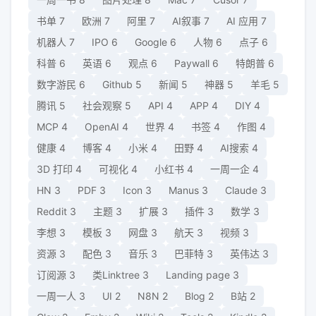
书单
7
欧洲
7
阿里
7
AI叙事
7
AI 应用
7
机器人
7
IPO
6
Google
6
人物
6
点子
6
科普
6
英语
6
观点
6
Paywall
6
特朗普
6
数字游民
6
Github
5
新闻
5
神器
5
羊毛
5
腾讯
5
社会观察
5
API
4
APP
4
DIY
4
MCP
4
OpenAI
4
世界
4
书签
4
作图
4
健康
4
博客
4
小米
4
田野
4
AI搜索
4
3D 打印
4
可视化
4
小红书
4
一周一企
4
HN
3
PDF
3
Icon
3
Manus
3
Claude
3
Reddit
3
主题
3
扩展
3
插件
3
数学
3
李想
3
模板
3
网盘
3
航天
3
视频
3
资源
3
配色
3
音乐
3
巴菲特
3
英伟达
3
订阅源
3
类Linktree
3
Landing page
3
一周一人
3
UI
2
N8N
2
Blog
2
B站
2