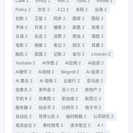
Claw
2
Emby
2
Wiki
2
Tools
2
Kindle
2
Policy
2
京东
2
人口
2
关税
2
出海
2
创新
2
卫星
2
同步
2
图库
2
图标
2
字体
2
开发
2
播客
2
政策
2
效率
2
日语
2
杂志
2
消费
2
爬虫
2
理想
2
电影
2
相册
2
笔记
2
网文
2
耳聋
2
脑机
2
英国
2
记账
2
金句
2
Linuxdo
2
Youtube
2
AI作图
2
AI应用
2
AI投资
2
AI硬件
2
AI视频
2
Blogroll
2
AI 投资
2
AI 聚合
2
AI 视频
2
云旅行
2
亚马逊
2
加拿大
2
发布会
2
吉卜力
2
房地产
2
手机卡
2
效果图
2
新加坡
2
新西兰
2
服务器
2
段永平
2
比特币
2
电子书
2
自动化
2
世界公民
2
临时邮箱
2
公司研究
2
电话会议
2
脊柱侧弯
2
读书笔记
2
4
1