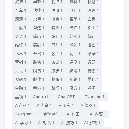
族谱
1
早教
1
晚点
1
景林
1
机场
1
汽车
1
法律
1
注册
1
测评
1
清理
1
滴滴
1
火星
1
电商
1
留学
1
白板
1
百度
1
盈透
1
看图
1
硬件
1
稀土
1
穿透
1
简历
1
终端
1
经验
1
统计
1
维修
1
美剧
1
育儿
1
能源
1
脑图
1
艺术
1
芒格
1
芯片
1
荷兰
1
菜谱
1
营销
1
装修
1
访谈
1
评测
1
调研
1
贝壳
1
财务
1
跑步
1
跨境
1
转换
1
逻辑
1
邮件
1
邮箱
1
邮轮
1
量化
1
金融
1
香港
1
骑行
1
魔方
1
鸡汤
1
黑镜
1
Android
1
ChatGPT
1
Typecho
1
AI产品
1
AI声音
1
AI研究
1
AI绘图
1
Telegram
1
giffgaff
1
AI 作图
1
AI 内容
1
AI 学习
1
AI 对话
1
AI 技巧
1
AI 游戏
1