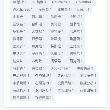
AI 设计
1
AI 陪伴
1
Neuralink
1
Obisidian
1
Wordpress
1
专家会
1
业绩会
1
云音乐
1
企业史
1
何小鹏
1
信用卡
1
冷知识
1
区块链
1
台积电
1
吴哥窟
1
图书馆
1
多抓鱼
1
大数据
1
奥特曼
1
尼泊尔
1
微博客
1
显示器
1
朱啸虎
1
桑基图
1
梁文锋
1
照片墙
1
特斯拉
1
王慧文
1
电话会
1
罗永浩
1
落脚页
1
诺贝尔
1
输入法
1
达利欧
1
阅读器
1
预览图
1
马斯克
1
黄仁勋
1
Blockchain
1
中美关系
1
产品经理
1
任务管理
1
名创优品
1
图片压缩
1
字节跳动
1
心理咨询
1
投资策略
1
数据分析
1
有趣的人
1
泡泡玛特
1
蜜雪冰城
1
行业研究
1
项目管理
1
飞行汽车
1