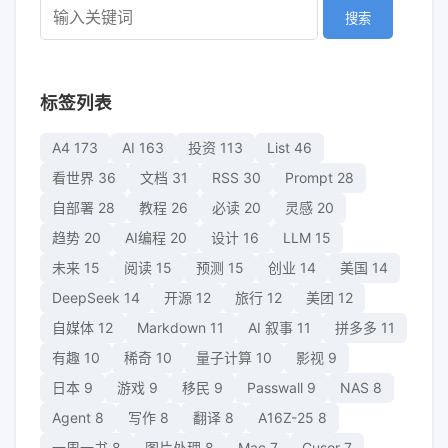
搜索
标签列表
A4
173
AI
163
投资
113
List
46
看世界
36
文档
31
RSS
30
Prompt
28
自部署
28
教程
26
必读
20
灵感
20
趋势
20
AI编程
20
设计
16
LLM
15
未来
15
阅读
15
预测
15
创业
14
美国
14
DeepSeek
14
开源
12
旅行
12
美团
12
自媒体
12
Markdown
11
AI 叙事
11
拼多多
11
有趣
10
稀奇
10
量子计算
10
影视
9
日本
9
游戏
9
移民
9
Passwall
9
NAS
8
Agent
8
写作
8
翻译
8
A16Z-25
8
一周一书
8
图片处理
8
Mac
7
Cusor
7