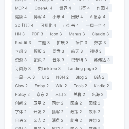
MCP
4
OpenAI
4
世界
4
书签
4
作图
4
健康
4
博客
4
小米
4
田野
4
AI搜索
4
3D 打印
4
可视化
4
小红书
4
一周一企
4
HN
3
PDF
3
Icon
3
Manus
3
Claude
3
Reddit
3
主题
3
扩展
3
插件
3
数学
3
李想
3
模板
3
网盘
3
航天
3
视频
3
资源
3
配色
3
音乐
3
巴菲特
3
英伟达
3
订阅源
3
类Linktree
3
Landing page
3
一周一人
3
UI
2
N8N
2
Blog
2
B站
2
Claw
2
Emby
2
Wiki
2
Tools
2
Kindle
2
Policy
2
京东
2
人口
2
关税
2
出海
2
创新
2
卫星
2
同步
2
图库
2
图标
2
字体
2
开发
2
播客
2
政策
2
效率
2
日语
2
杂志
2
消费
2
爬虫
2
理想
2
电影
2
相册
2
笔记
2
网文
2
耳聋
2