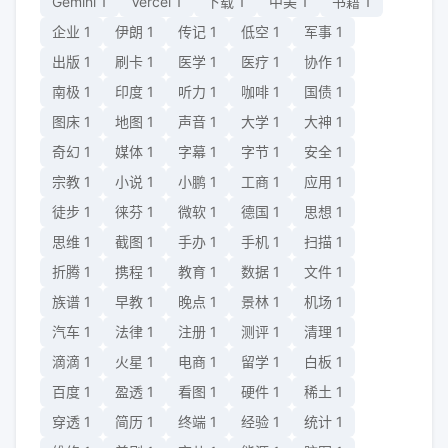
Gemini
1
Vercel
1
下载
1
中美
1
书籍
1
企业
1
伊朗
1
传记
1
低空
1
军事
1
出版
1
刷卡
1
医学
1
医疗
1
协作
1
南极
1
印度
1
听力
1
咖啡
1
国债
1
图床
1
地图
1
声音
1
大学
1
大神
1
奇幻
1
媒体
1
字幕
1
字节
1
安全
1
宗教
1
小说
1
小鹏
1
工商
1
应用
1
徒步
1
徕芬
1
微软
1
德国
1
思想
1
思维
1
截图
1
手办
1
手机
1
扫描
1
折腾
1
携程
1
教育
1
数据
1
文件
1
族谱
1
早教
1
晚点
1
景林
1
机场
1
汽车
1
法律
1
注册
1
测评
1
清理
1
滴滴
1
火星
1
电商
1
留学
1
白板
1
百度
1
盈透
1
看图
1
硬件
1
稀土
1
穿透
1
简历
1
终端
1
经验
1
统计
1