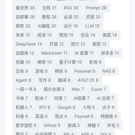
看世界
36
文档
31
RSS
30
Prompt
28
自部署
28
教程
26
必读
20
灵感
20
趋势
20
AI编程
20
设计
16
LLM
15
未来
15
阅读
15
预测
15
创业
14
美国
14
DeepSeek
14
开源
12
旅行
12
美团
12
自媒体
12
Markdown
11
AI 叙事
11
拼多多
11
有趣
10
稀奇
10
量子计算
10
影视
9
日本
9
游戏
9
移民
9
Passwall
9
NAS
8
Agent
8
写作
8
翻译
8
A16Z-25
8
一周一书
8
图片处理
8
Mac
7
Cusor
7
书单
7
欧洲
7
阿里
7
AI叙事
7
AI 应用
7
机器人
7
IPO
6
Google
6
人物
6
点子
6
科普
6
英语
6
观点
6
Paywall
6
特朗普
6
数字游民
6
Github
5
新闻
5
神器
5
羊毛
5
腾讯
5
社会观察
5
API
4
APP
4
DIY
4