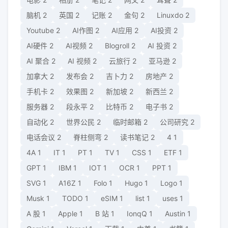
脑机
2
英国
2
记账
2
金句
2
Linuxdo
2
Youtube
2
AI作图
2
AI应用
2
AI投资
2
AI硬件
2
AI视频
2
Blogroll
2
AI 投资
2
AI 聚合
2
AI 视频
2
云旅行
2
亚马逊
2
加拿大
2
发布会
2
吉卜力
2
房地产
2
手机卡
2
效果图
2
新加坡
2
新西兰
2
服务器
2
段永平
2
比特币
2
电子书
2
自动化
2
世界公民
2
临时邮箱
2
公司研究
2
电话会议
2
脊柱侧弯
2
读书笔记
2
4
1
4A
1
IT
1
PT
1
TV
1
CSS
1
ETF
1
GPT
1
IBM
1
IOT
1
OCR
1
PPT
1
SVG
1
A16Z
1
Folo
1
Hugo
1
Logo
1
Musk
1
TODO
1
eSIM
1
list
1
uses
1
A 股
1
Apple
1
B 站
1
IonqQ
1
Austin
1