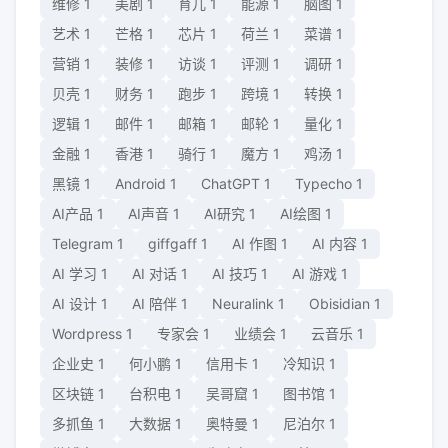
维修
1
美剧
1
育儿
1
能源
1
脑图
1
艺术
1
芒格
1
芯片
1
荷兰
1
菜谱
1
营销
1
装修
1
访谈
1
评测
1
调研
1
贝壳
1
财务
1
跑步
1
跨境
1
转换
1
逻辑
1
邮件
1
邮箱
1
邮轮
1
量化
1
金融
1
香港
1
骑行
1
魔方
1
鸡汤
1
黑镜
1
Android
1
ChatGPT
1
Typecho
1
AI产品
1
AI声音
1
AI研究
1
AI绘图
1
Telegram
1
giffgaff
1
AI 作图
1
AI 内容
1
AI 学习
1
AI 对话
1
AI 技巧
1
AI 游戏
1
AI 设计
1
AI 陪伴
1
Neuralink
1
Obisidian
1
Wordpress
1
专家会
1
业绩会
1
云音乐
1
企业史
1
何小鹏
1
信用卡
1
冷知识
1
区块链
1
台积电
1
吴哥窟
1
图书馆
1
多抓鱼
1
大数据
1
奥特曼
1
尼泊尔
1