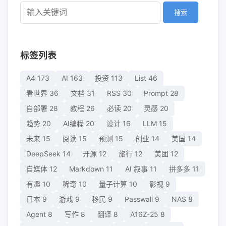
搜索
标签列表
A4
173
AI
163
投资
113
List
46
看世界
36
文档
31
RSS
30
Prompt
28
自部署
28
教程
26
必读
20
灵感
20
趋势
20
AI编程
20
设计
16
LLM
15
未来
15
阅读
15
预测
15
创业
14
美国
14
DeepSeek
14
开源
12
旅行
12
美团
12
自媒体
12
Markdown
11
AI 叙事
11
拼多多
11
有趣
10
稀奇
10
量子计算
10
影视
9
日本
9
游戏
9
移民
9
Passwall
9
NAS
8
Agent
8
写作
8
翻译
8
A16Z-25
8