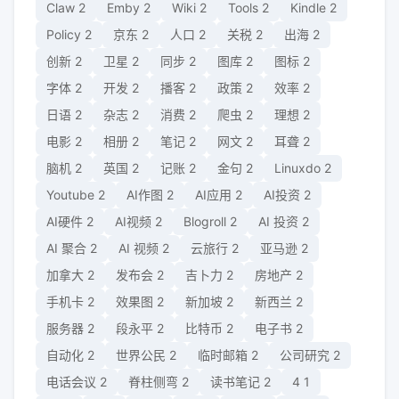
Claw
2
Emby
2
Wiki
2
Tools
2
Kindle
2
Policy
2
京东
2
人口
2
关税
2
出海
2
创新
2
卫星
2
同步
2
图库
2
图标
2
字体
2
开发
2
播客
2
政策
2
效率
2
日语
2
杂志
2
消费
2
爬虫
2
理想
2
电影
2
相册
2
笔记
2
网文
2
耳聋
2
脑机
2
英国
2
记账
2
金句
2
Linuxdo
2
Youtube
2
AI作图
2
AI应用
2
AI投资
2
AI硬件
2
AI视频
2
Blogroll
2
AI 投资
2
AI 聚合
2
AI 视频
2
云旅行
2
亚马逊
2
加拿大
2
发布会
2
吉卜力
2
房地产
2
手机卡
2
效果图
2
新加坡
2
新西兰
2
服务器
2
段永平
2
比特币
2
电子书
2
自动化
2
世界公民
2
临时邮箱
2
公司研究
2
电话会议
2
脊柱侧弯
2
读书笔记
2
4
1