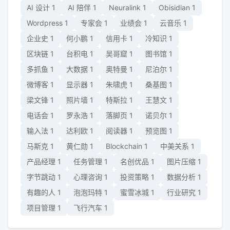
AI 设计
1
AI 陪伴
1
Neuralink
1
Obisidian
1
Wordpress
1
专家会
1
业绩会
1
云音乐
1
企业史
1
何小鹏
1
信用卡
1
冷知识
1
区块链
1
台积电
1
吴哥窟
1
图书馆
1
多抓鱼
1
大数据
1
奥特曼
1
尼泊尔
1
微博客
1
显示器
1
朱啸虎
1
桑基图
1
梁文锋
1
照片墙
1
特斯拉
1
王慧文
1
电话会
1
罗永浩
1
落脚页
1
诺贝尔
1
输入法
1
达利欧
1
阅读器
1
预览图
1
马斯克
1
黄仁勋
1
Blockchain
1
中美关系
1
产品经理
1
任务管理
1
名创优品
1
图片压缩
1
字节跳动
1
心理咨询
1
投资策略
1
数据分析
1
有趣的人
1
泡泡玛特
1
蜜雪冰城
1
行业研究
1
项目管理
1
飞行汽车
1