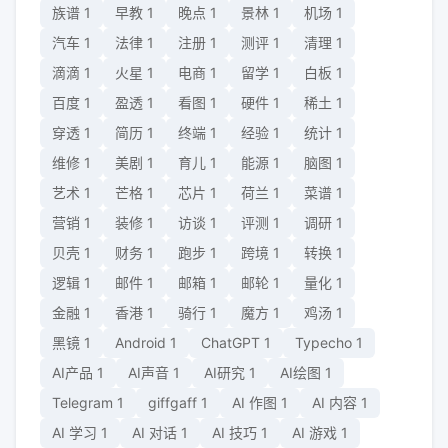
族谱
1
早教
1
晚点
1
景林
1
机场
1
汽车
1
法律
1
注册
1
测评
1
清理
1
滴滴
1
火星
1
电商
1
留学
1
白板
1
百度
1
盈透
1
看图
1
硬件
1
稀土
1
穿透
1
简历
1
终端
1
经验
1
统计
1
维修
1
美剧
1
育儿
1
能源
1
脑图
1
艺术
1
芒格
1
芯片
1
荷兰
1
菜谱
1
营销
1
装修
1
访谈
1
评测
1
调研
1
贝壳
1
财务
1
跑步
1
跨境
1
转换
1
逻辑
1
邮件
1
邮箱
1
邮轮
1
量化
1
金融
1
香港
1
骑行
1
魔方
1
鸡汤
1
黑镜
1
Android
1
ChatGPT
1
Typecho
1
AI产品
1
AI声音
1
AI研究
1
AI绘图
1
Telegram
1
giffgaff
1
AI 作图
1
AI 内容
1
AI 学习
1
AI 对话
1
AI 技巧
1
AI 游戏
1