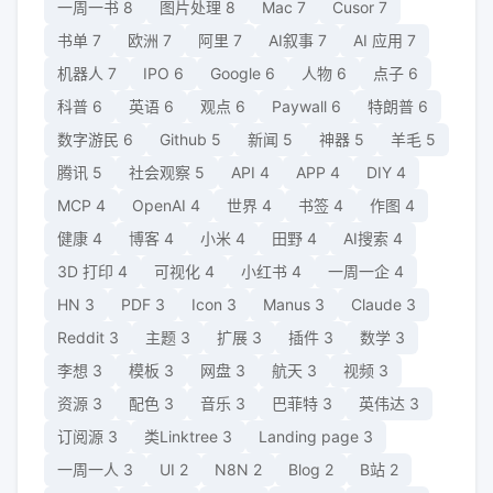
一周一书
8
图片处理
8
Mac
7
Cusor
7
书单
7
欧洲
7
阿里
7
AI叙事
7
AI 应用
7
机器人
7
IPO
6
Google
6
人物
6
点子
6
科普
6
英语
6
观点
6
Paywall
6
特朗普
6
数字游民
6
Github
5
新闻
5
神器
5
羊毛
5
腾讯
5
社会观察
5
API
4
APP
4
DIY
4
MCP
4
OpenAI
4
世界
4
书签
4
作图
4
健康
4
博客
4
小米
4
田野
4
AI搜索
4
3D 打印
4
可视化
4
小红书
4
一周一企
4
HN
3
PDF
3
Icon
3
Manus
3
Claude
3
Reddit
3
主题
3
扩展
3
插件
3
数学
3
李想
3
模板
3
网盘
3
航天
3
视频
3
资源
3
配色
3
音乐
3
巴菲特
3
英伟达
3
订阅源
3
类Linktree
3
Landing page
3
一周一人
3
UI
2
N8N
2
Blog
2
B站
2