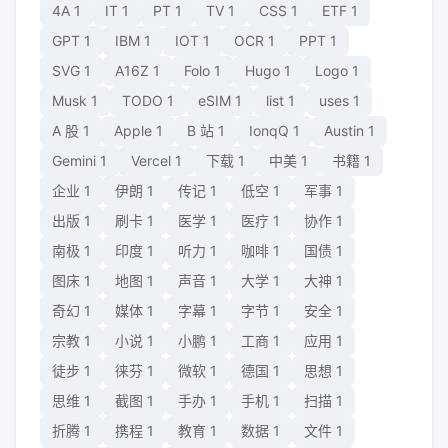
4A
1
IT
1
PT
1
TV
1
CSS
1
ETF
1
GPT
1
IBM
1
IOT
1
OCR
1
PPT
1
SVG
1
A16Z
1
Folo
1
Hugo
1
Logo
1
Musk
1
TODO
1
eSIM
1
list
1
uses
1
A 股
1
Apple
1
B 站
1
IonqQ
1
Austin
1
Gemini
1
Vercel
1
下载
1
中美
1
书籍
1
企业
1
伊朗
1
传记
1
低空
1
军事
1
出版
1
刷卡
1
医学
1
医疗
1
协作
1
南极
1
印度
1
听力
1
咖啡
1
国债
1
图床
1
地图
1
声音
1
大学
1
大神
1
奇幻
1
媒体
1
字幕
1
字节
1
安全
1
宗教
1
小说
1
小鹏
1
工商
1
应用
1
徒步
1
徕芬
1
微软
1
德国
1
思想
1
思维
1
截图
1
手办
1
手机
1
扫描
1
折腾
1
携程
1
教育
1
数据
1
文件
1