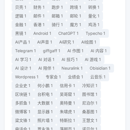
贝壳
1
财务
1
跑步
1
跨境
1
转换
1
逻辑
1
邮件
1
邮箱
1
邮轮
1
量化
1
金融
1
香港
1
骑行
1
魔方
1
鸡汤
1
黑镜
1
Android
1
ChatGPT
1
Typecho
1
AI产品
1
AI声音
1
AI研究
1
AI绘图
1
Telegram
1
giffgaff
1
AI 作图
1
AI 内容
1
AI 学习
1
AI 对话
1
AI 技巧
1
AI 游戏
1
AI 设计
1
AI 陪伴
1
Neuralink
1
Obisidian
1
Wordpress
1
专家会
1
业绩会
1
云音乐
1
企业史
1
何小鹏
1
信用卡
1
冷知识
1
区块链
1
台积电
1
吴哥窟
1
图书馆
1
多抓鱼
1
大数据
1
奥特曼
1
尼泊尔
1
微博客
1
显示器
1
朱啸虎
1
桑基图
1
梁文锋
1
照片墙
1
特斯拉
1
王慧文
1
电话会
1
罗永浩
1
落脚页
1
诺贝尔
1