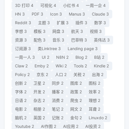
3D 打印
4
可视化
4
小红书
4
一周一企
4
HN
3
PDF
3
Icon
3
Manus
3
Claude
3
Reddit
3
主题
3
扩展
3
插件
3
数学
3
李想
3
模板
3
网盘
3
航天
3
视频
3
资源
3
配色
3
音乐
3
巴菲特
3
英伟达
3
订阅源
3
类Linktree
3
Landing page
3
一周一人
3
UI
2
N8N
2
Blog
2
B站
2
Claw
2
Emby
2
Wiki
2
Tools
2
Kindle
2
Policy
2
京东
2
人口
2
关税
2
出海
2
创新
2
卫星
2
同步
2
图库
2
图标
2
字体
2
开发
2
播客
2
政策
2
效率
2
日语
2
杂志
2
消费
2
爬虫
2
理想
2
电影
2
相册
2
笔记
2
网文
2
耳聋
2
脑机
2
英国
2
记账
2
金句
2
Linuxdo
2
Youtube
2
AI作图
2
AI应用
2
AI投资
2