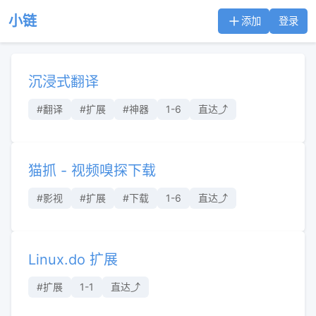
小链
添加
登录
沉浸式翻译
#翻译
#扩展
#神器
1-6
直达⤴︎
猫抓 - 视频嗅探下载
#影视
#扩展
#下载
1-6
直达⤴︎
Linux.do 扩展
#扩展
1-1
直达⤴︎