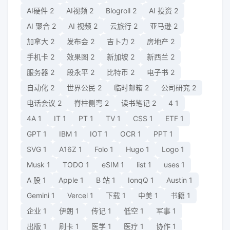
AI硬件
2
AI视频
2
Blogroll
2
AI 投资
2
AI 聚合
2
AI 视频
2
云旅行
2
亚马逊
2
加拿大
2
发布会
2
吉卜力
2
房地产
2
手机卡
2
效果图
2
新加坡
2
新西兰
2
服务器
2
段永平
2
比特币
2
电子书
2
自动化
2
世界公民
2
临时邮箱
2
公司研究
2
电话会议
2
脊柱侧弯
2
读书笔记
2
4
1
4A
1
IT
1
PT
1
TV
1
CSS
1
ETF
1
GPT
1
IBM
1
IOT
1
OCR
1
PPT
1
SVG
1
A16Z
1
Folo
1
Hugo
1
Logo
1
Musk
1
TODO
1
eSIM
1
list
1
uses
1
A 股
1
Apple
1
B 站
1
IonqQ
1
Austin
1
Gemini
1
Vercel
1
下载
1
中美
1
书籍
1
企业
1
伊朗
1
传记
1
低空
1
军事
1
出版
1
刷卡
1
医学
1
医疗
1
协作
1