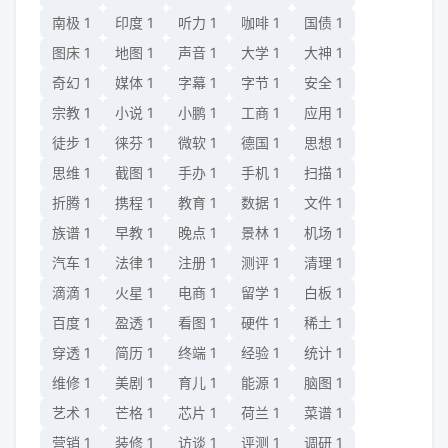
南极
1
印度
1
听力
1
咖啡
1
国债
1
图床
1
地图
1
声音
1
大学
1
大神
1
奇幻
1
媒体
1
字幕
1
字节
1
安全
1
宗教
1
小说
1
小鹏
1
工商
1
应用
1
徒步
1
徕芬
1
微软
1
德国
1
思想
1
思维
1
截图
1
手办
1
手机
1
扫描
1
折腾
1
携程
1
教育
1
数据
1
文件
1
族谱
1
早教
1
晚点
1
景林
1
机场
1
汽车
1
法律
1
注册
1
测评
1
清理
1
滴滴
1
火星
1
电商
1
留学
1
白板
1
百度
1
盈透
1
看图
1
硬件
1
稀土
1
穿透
1
简历
1
终端
1
经验
1
统计
1
维修
1
美剧
1
育儿
1
能源
1
脑图
1
艺术
1
芒格
1
芯片
1
荷兰
1
菜谱
1
营销
1
装修
1
访谈
1
评测
1
调研
1