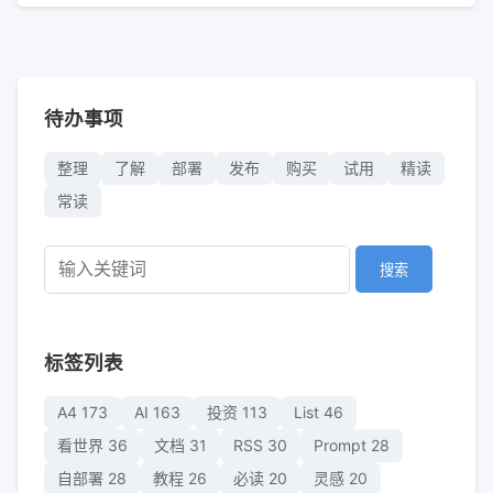
待办事项
整理
了解
部署
发布
购买
试用
精读
常读
搜索
标签列表
A4
173
AI
163
投资
113
List
46
看世界
36
文档
31
RSS
30
Prompt
28
自部署
28
教程
26
必读
20
灵感
20