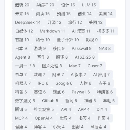
趋势
20
AI编程
20
设计
16
LLM
15
未来
15
阅读
15
预测
15
创业
14
美国
14
DeepSeek
14
开源
12
旅行
12
美团
12
自媒体
12
Markdown
11
AI 叙事
11
拼多多
11
有趣
10
稀奇
10
量子计算
10
影视
9
日本
9
游戏
9
移民
9
Passwall
9
NAS
8
Agent
8
写作
8
翻译
8
A16Z-25
8
一周一书
8
图片处理
8
Mac
7
Cusor
7
书单
7
欧洲
7
阿里
7
AI叙事
7
AI 应用
7
机器人
7
IPO
6
Google
6
人物
6
点子
6
科普
6
英语
6
观点
6
Paywall
6
特朗普
6
数字游民
6
Github
5
新闻
5
神器
5
羊毛
5
腾讯
5
社会观察
5
API
4
APP
4
DIY
4
MCP
4
OpenAI
4
世界
4
书签
4
作图
4
健康
4
博客
4
小米
4
田野
4
AI搜索
4