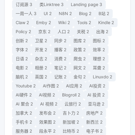
订阅源
3
类Linktree
3
Landing page
3
一周一人
3
UI
2
N8N
2
Blog
2
B站
2
Claw
2
Emby
2
Wiki
2
Tools
2
Kindle
2
Policy
2
京东
2
人口
2
关税
2
出海
2
创新
2
卫星
2
同步
2
图库
2
图标
2
字体
2
开发
2
播客
2
政策
2
效率
2
日语
2
杂志
2
消费
2
爬虫
2
理想
2
电影
2
相册
2
笔记
2
网文
2
耳聋
2
脑机
2
英国
2
记账
2
金句
2
Linuxdo
2
Youtube
2
AI作图
2
AI应用
2
AI投资
2
AI硬件
2
AI视频
2
Blogroll
2
AI 投资
2
AI 聚合
2
AI 视频
2
云旅行
2
亚马逊
2
加拿大
2
发布会
2
吉卜力
2
房地产
2
手机卡
2
效果图
2
新加坡
2
新西兰
2
服务器
2
段永平
2
比特币
2
电子书
2