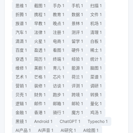
思维
1
截图
1
手办
1
手机
1
扫描
1
折腾
1
携程
1
教育
1
数据
1
文件
1
族谱
1
早教
1
晚点
1
景林
1
机场
1
汽车
1
法律
1
注册
1
测评
1
清理
1
滴滴
1
火星
1
电商
1
留学
1
白板
1
百度
1
盈透
1
看图
1
硬件
1
稀土
1
穿透
1
简历
1
终端
1
经验
1
统计
1
维修
1
美剧
1
育儿
1
能源
1
脑图
1
艺术
1
芒格
1
芯片
1
荷兰
1
菜谱
1
营销
1
装修
1
访谈
1
评测
1
调研
1
贝壳
1
财务
1
跑步
1
跨境
1
转换
1
逻辑
1
邮件
1
邮箱
1
邮轮
1
量化
1
金融
1
香港
1
骑行
1
魔方
1
鸡汤
1
黑镜
1
Android
1
ChatGPT
1
Typecho
1
AI产品
1
AI声音
1
AI研究
1
AI绘图
1