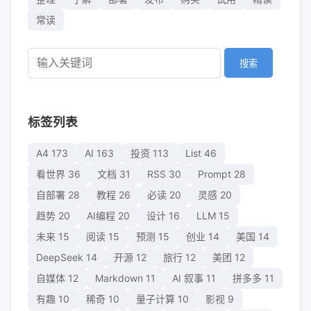
常读
搜索
标签列表
A4
173
AI
163
投资
113
List
46
看世界
36
文档
31
RSS
30
Prompt
28
自部署
28
教程
26
必读
20
灵感
20
趋势
20
AI编程
20
设计
16
LLM
15
未来
15
阅读
15
预测
15
创业
14
美国
14
DeepSeek
14
开源
12
旅行
12
美团
12
自媒体
12
Markdown
11
AI 叙事
11
拼多多
11
有趣
10
稀奇
10
量子计算
10
影视
9