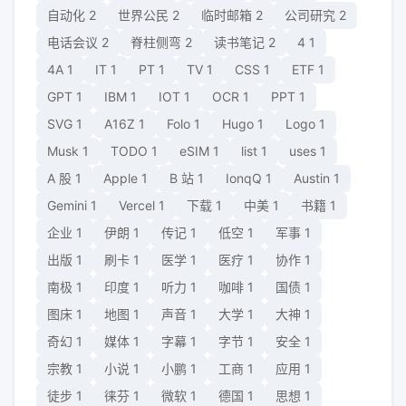
自动化
2
世界公民
2
临时邮箱
2
公司研究
2
电话会议
2
脊柱侧弯
2
读书笔记
2
4
1
4A
1
IT
1
PT
1
TV
1
CSS
1
ETF
1
GPT
1
IBM
1
IOT
1
OCR
1
PPT
1
SVG
1
A16Z
1
Folo
1
Hugo
1
Logo
1
Musk
1
TODO
1
eSIM
1
list
1
uses
1
A 股
1
Apple
1
B 站
1
IonqQ
1
Austin
1
Gemini
1
Vercel
1
下载
1
中美
1
书籍
1
企业
1
伊朗
1
传记
1
低空
1
军事
1
出版
1
刷卡
1
医学
1
医疗
1
协作
1
南极
1
印度
1
听力
1
咖啡
1
国债
1
图床
1
地图
1
声音
1
大学
1
大神
1
奇幻
1
媒体
1
字幕
1
字节
1
安全
1
宗教
1
小说
1
小鹏
1
工商
1
应用
1
徒步
1
徕芬
1
微软
1
德国
1
思想
1