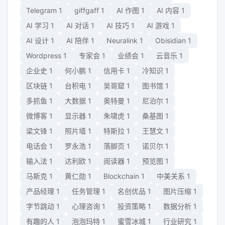
Telegram
1
giffgaff
1
AI 作图
1
AI 内容
1
AI 学习
1
AI 对话
1
AI 技巧
1
AI 游戏
1
AI 设计
1
AI 陪伴
1
Neuralink
1
Obisidian
1
Wordpress
1
专家会
1
业绩会
1
云音乐
1
企业史
1
何小鹏
1
信用卡
1
冷知识
1
区块链
1
台积电
1
吴哥窟
1
图书馆
1
多抓鱼
1
大数据
1
奥特曼
1
尼泊尔
1
微博客
1
显示器
1
朱啸虎
1
桑基图
1
梁文锋
1
照片墙
1
特斯拉
1
王慧文
1
电话会
1
罗永浩
1
落脚页
1
诺贝尔
1
输入法
1
达利欧
1
阅读器
1
预览图
1
马斯克
1
黄仁勋
1
Blockchain
1
中美关系
1
产品经理
1
任务管理
1
名创优品
1
图片压缩
1
字节跳动
1
心理咨询
1
投资策略
1
数据分析
1
有趣的人
1
泡泡玛特
1
蜜雪冰城
1
行业研究
1