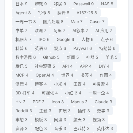
日本
9
游戏
9
移民
9
Passwall
9
NAS
8
Agent
8
写作
8
翻译
8
A16Z-25
8
一周一书
8
图片处理
8
Mac
7
Cusor
7
书单
7
欧洲
7
阿里
7
AI叙事
7
AI 应用
7
机器人
7
IPO
6
Google
6
人物
6
点子
6
科普
6
英语
6
观点
6
Paywall
6
特朗普
6
数字游民
6
Github
5
新闻
5
神器
5
羊毛
5
腾讯
5
社会观察
5
API
4
APP
4
DIY
4
MCP
4
OpenAI
4
世界
4
书签
4
作图
4
健康
4
博客
4
小米
4
田野
4
AI搜索
4
3D 打印
4
可视化
4
小红书
4
一周一企
4
HN
3
PDF
3
Icon
3
Manus
3
Claude
3
Reddit
3
主题
3
扩展
3
插件
3
数学
3
李想
3
模板
3
网盘
3
航天
3
视频
3
资源
3
配色
3
音乐
3
巴菲特
3
英伟达
3