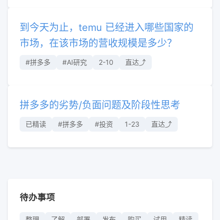
到今天为止，temu 已经进入哪些国家的
市场，在该市场的营收规模是多少？
#拼多多
#AI研究
2-10
直达⤴︎
拼多多的劣势/负面问题及阶段性思考
已精读
#拼多多
#投资
1-23
直达⤴︎
待办事项
整理
了解
部署
发布
购买
试用
精读