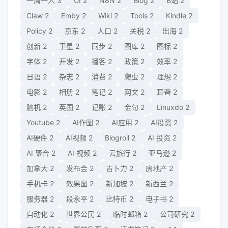
一周一人
3
UI
2
N8N
2
Blog
2
B站
2
Claw
2
Emby
2
Wiki
2
Tools
2
Kindle
2
Policy
2
京东
2
人口
2
关税
2
出海
2
创新
2
卫星
2
同步
2
图库
2
图标
2
字体
2
开发
2
播客
2
政策
2
效率
2
日语
2
杂志
2
消费
2
爬虫
2
理想
2
电影
2
相册
2
笔记
2
网文
2
耳聋
2
脑机
2
英国
2
记账
2
金句
2
Linuxdo
2
Youtube
2
AI作图
2
AI应用
2
AI投资
2
AI硬件
2
AI视频
2
Blogroll
2
AI 投资
2
AI 聚合
2
AI 视频
2
云旅行
2
亚马逊
2
加拿大
2
发布会
2
吉卜力
2
房地产
2
手机卡
2
效果图
2
新加坡
2
新西兰
2
服务器
2
段永平
2
比特币
2
电子书
2
自动化
2
世界公民
2
临时邮箱
2
公司研究
2