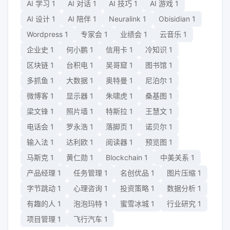
AI 学习
1
AI 对话
1
AI 技巧
1
AI 游戏
1
AI 设计
1
AI 陪伴
1
Neuralink
1
Obisidian
1
Wordpress
1
专家会
1
业绩会
1
云音乐
1
企业史
1
何小鹏
1
信用卡
1
冷知识
1
区块链
1
台积电
1
吴哥窟
1
图书馆
1
多抓鱼
1
大数据
1
奥特曼
1
尼泊尔
1
微博客
1
显示器
1
朱啸虎
1
桑基图
1
梁文锋
1
照片墙
1
特斯拉
1
王慧文
1
电话会
1
罗永浩
1
落脚页
1
诺贝尔
1
输入法
1
达利欧
1
阅读器
1
预览图
1
马斯克
1
黄仁勋
1
Blockchain
1
中美关系
1
产品经理
1
任务管理
1
名创优品
1
图片压缩
1
字节跳动
1
心理咨询
1
投资策略
1
数据分析
1
有趣的人
1
泡泡玛特
1
蜜雪冰城
1
行业研究
1
项目管理
1
飞行汽车
1