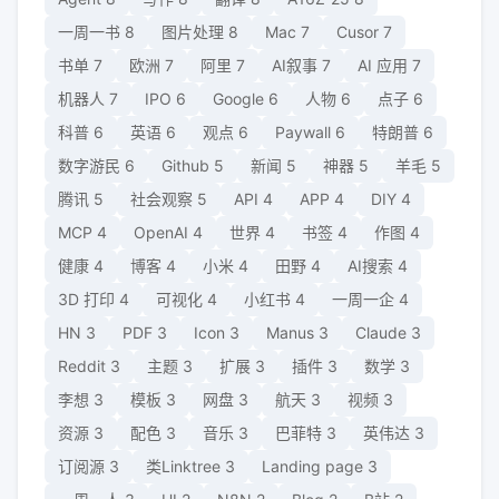
一周一书
8
图片处理
8
Mac
7
Cusor
7
书单
7
欧洲
7
阿里
7
AI叙事
7
AI 应用
7
机器人
7
IPO
6
Google
6
人物
6
点子
6
科普
6
英语
6
观点
6
Paywall
6
特朗普
6
数字游民
6
Github
5
新闻
5
神器
5
羊毛
5
腾讯
5
社会观察
5
API
4
APP
4
DIY
4
MCP
4
OpenAI
4
世界
4
书签
4
作图
4
健康
4
博客
4
小米
4
田野
4
AI搜索
4
3D 打印
4
可视化
4
小红书
4
一周一企
4
HN
3
PDF
3
Icon
3
Manus
3
Claude
3
Reddit
3
主题
3
扩展
3
插件
3
数学
3
李想
3
模板
3
网盘
3
航天
3
视频
3
资源
3
配色
3
音乐
3
巴菲特
3
英伟达
3
订阅源
3
类Linktree
3
Landing page
3