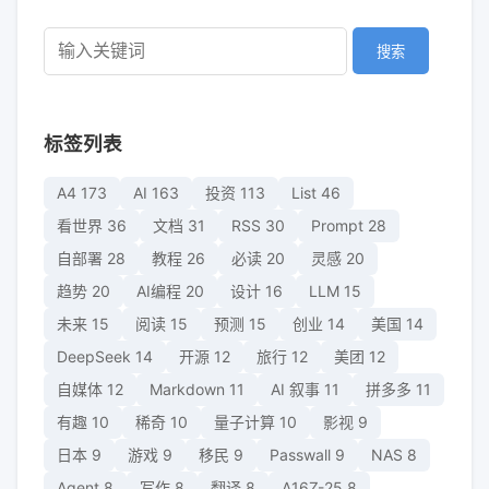
搜索
标签列表
A4
173
AI
163
投资
113
List
46
看世界
36
文档
31
RSS
30
Prompt
28
自部署
28
教程
26
必读
20
灵感
20
趋势
20
AI编程
20
设计
16
LLM
15
未来
15
阅读
15
预测
15
创业
14
美国
14
DeepSeek
14
开源
12
旅行
12
美团
12
自媒体
12
Markdown
11
AI 叙事
11
拼多多
11
有趣
10
稀奇
10
量子计算
10
影视
9
日本
9
游戏
9
移民
9
Passwall
9
NAS
8
Agent
8
写作
8
翻译
8
A16Z-25
8