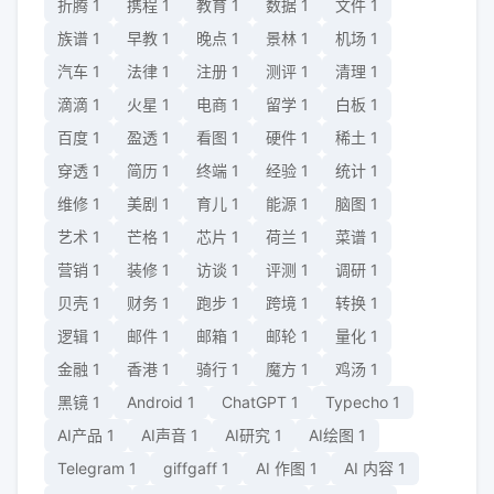
折腾
1
携程
1
教育
1
数据
1
文件
1
族谱
1
早教
1
晚点
1
景林
1
机场
1
汽车
1
法律
1
注册
1
测评
1
清理
1
滴滴
1
火星
1
电商
1
留学
1
白板
1
百度
1
盈透
1
看图
1
硬件
1
稀土
1
穿透
1
简历
1
终端
1
经验
1
统计
1
维修
1
美剧
1
育儿
1
能源
1
脑图
1
艺术
1
芒格
1
芯片
1
荷兰
1
菜谱
1
营销
1
装修
1
访谈
1
评测
1
调研
1
贝壳
1
财务
1
跑步
1
跨境
1
转换
1
逻辑
1
邮件
1
邮箱
1
邮轮
1
量化
1
金融
1
香港
1
骑行
1
魔方
1
鸡汤
1
黑镜
1
Android
1
ChatGPT
1
Typecho
1
AI产品
1
AI声音
1
AI研究
1
AI绘图
1
Telegram
1
giffgaff
1
AI 作图
1
AI 内容
1