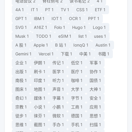
电话会议
2
脊柱侧弯
2
读书笔记
2
4
1
4A
1
IT
1
PT
1
TV
1
CSS
1
ETF
1
GPT
1
IBM
1
IOT
1
OCR
1
PPT
1
SVG
1
A16Z
1
Folo
1
Hugo
1
Logo
1
Musk
1
TODO
1
eSIM
1
list
1
uses
1
A 股
1
Apple
1
B 站
1
IonqQ
1
Austin
1
Gemini
1
Vercel
1
下载
1
中美
1
书籍
1
企业
1
伊朗
1
传记
1
低空
1
军事
1
出版
1
刷卡
1
医学
1
医疗
1
协作
1
南极
1
印度
1
听力
1
咖啡
1
国债
1
图床
1
地图
1
声音
1
大学
1
大神
1
奇幻
1
媒体
1
字幕
1
字节
1
安全
1
宗教
1
小说
1
小鹏
1
工商
1
应用
1
徒步
1
徕芬
1
微软
1
德国
1
思想
1
思维
1
截图
1
手办
1
手机
1
扫描
1