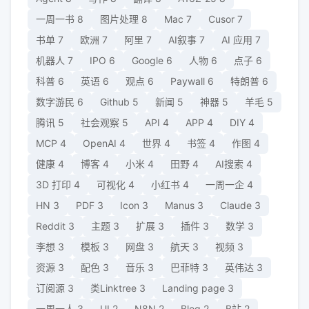
一周一书
8
图片处理
8
Mac
7
Cusor
7
书单
7
欧洲
7
阿里
7
AI叙事
7
AI 应用
7
机器人
7
IPO
6
Google
6
人物
6
点子
6
科普
6
英语
6
观点
6
Paywall
6
特朗普
6
数字游民
6
Github
5
新闻
5
神器
5
羊毛
5
腾讯
5
社会观察
5
API
4
APP
4
DIY
4
MCP
4
OpenAI
4
世界
4
书签
4
作图
4
健康
4
博客
4
小米
4
田野
4
AI搜索
4
3D 打印
4
可视化
4
小红书
4
一周一企
4
HN
3
PDF
3
Icon
3
Manus
3
Claude
3
Reddit
3
主题
3
扩展
3
插件
3
数学
3
李想
3
模板
3
网盘
3
航天
3
视频
3
资源
3
配色
3
音乐
3
巴菲特
3
英伟达
3
订阅源
3
类Linktree
3
Landing page
3
一周一人
3
UI
2
N8N
2
Blog
2
B站
2