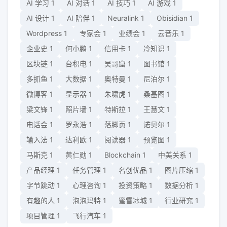
AI 学习
1
AI 对话
1
AI 技巧
1
AI 游戏
1
AI 设计
1
AI 陪伴
1
Neuralink
1
Obisidian
1
Wordpress
1
专家会
1
业绩会
1
云音乐
1
企业史
1
何小鹏
1
信用卡
1
冷知识
1
区块链
1
台积电
1
吴哥窟
1
图书馆
1
多抓鱼
1
大数据
1
奥特曼
1
尼泊尔
1
微博客
1
显示器
1
朱啸虎
1
桑基图
1
梁文锋
1
照片墙
1
特斯拉
1
王慧文
1
电话会
1
罗永浩
1
落脚页
1
诺贝尔
1
输入法
1
达利欧
1
阅读器
1
预览图
1
马斯克
1
黄仁勋
1
Blockchain
1
中美关系
1
产品经理
1
任务管理
1
名创优品
1
图片压缩
1
字节跳动
1
心理咨询
1
投资策略
1
数据分析
1
有趣的人
1
泡泡玛特
1
蜜雪冰城
1
行业研究
1
项目管理
1
飞行汽车
1