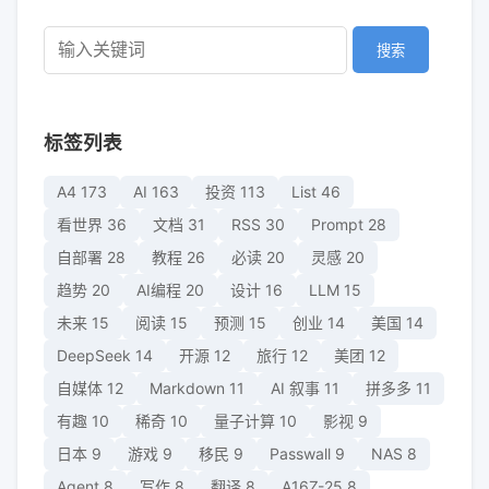
搜索
标签列表
A4
173
AI
163
投资
113
List
46
看世界
36
文档
31
RSS
30
Prompt
28
自部署
28
教程
26
必读
20
灵感
20
趋势
20
AI编程
20
设计
16
LLM
15
未来
15
阅读
15
预测
15
创业
14
美国
14
DeepSeek
14
开源
12
旅行
12
美团
12
自媒体
12
Markdown
11
AI 叙事
11
拼多多
11
有趣
10
稀奇
10
量子计算
10
影视
9
日本
9
游戏
9
移民
9
Passwall
9
NAS
8
Agent
8
写作
8
翻译
8
A16Z-25
8