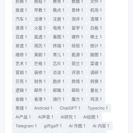
折腾
1
携程
1
教育
1
数据
1
文件
1
族谱
1
早教
1
晚点
1
景林
1
机场
1
汽车
1
法律
1
注册
1
测评
1
清理
1
滴滴
1
火星
1
电商
1
留学
1
白板
1
百度
1
盈透
1
看图
1
硬件
1
稀土
1
穿透
1
简历
1
终端
1
经验
1
统计
1
维修
1
美剧
1
育儿
1
能源
1
脑图
1
艺术
1
芒格
1
芯片
1
荷兰
1
菜谱
1
营销
1
装修
1
访谈
1
评测
1
调研
1
贝壳
1
财务
1
跑步
1
跨境
1
转换
1
逻辑
1
邮件
1
邮箱
1
邮轮
1
量化
1
金融
1
香港
1
骑行
1
魔方
1
鸡汤
1
黑镜
1
Android
1
ChatGPT
1
Typecho
1
AI产品
1
AI声音
1
AI研究
1
AI绘图
1
Telegram
1
giffgaff
1
AI 作图
1
AI 内容
1