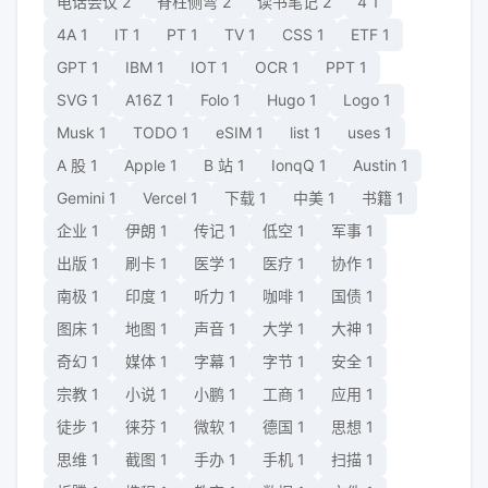
电话会议
2
脊柱侧弯
2
读书笔记
2
4
1
4A
1
IT
1
PT
1
TV
1
CSS
1
ETF
1
GPT
1
IBM
1
IOT
1
OCR
1
PPT
1
SVG
1
A16Z
1
Folo
1
Hugo
1
Logo
1
Musk
1
TODO
1
eSIM
1
list
1
uses
1
A 股
1
Apple
1
B 站
1
IonqQ
1
Austin
1
Gemini
1
Vercel
1
下载
1
中美
1
书籍
1
企业
1
伊朗
1
传记
1
低空
1
军事
1
出版
1
刷卡
1
医学
1
医疗
1
协作
1
南极
1
印度
1
听力
1
咖啡
1
国债
1
图床
1
地图
1
声音
1
大学
1
大神
1
奇幻
1
媒体
1
字幕
1
字节
1
安全
1
宗教
1
小说
1
小鹏
1
工商
1
应用
1
徒步
1
徕芬
1
微软
1
德国
1
思想
1
思维
1
截图
1
手办
1
手机
1
扫描
1