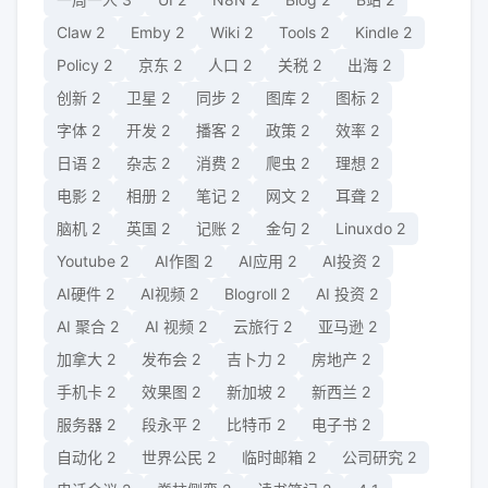
Claw
2
Emby
2
Wiki
2
Tools
2
Kindle
2
Policy
2
京东
2
人口
2
关税
2
出海
2
创新
2
卫星
2
同步
2
图库
2
图标
2
字体
2
开发
2
播客
2
政策
2
效率
2
日语
2
杂志
2
消费
2
爬虫
2
理想
2
电影
2
相册
2
笔记
2
网文
2
耳聋
2
脑机
2
英国
2
记账
2
金句
2
Linuxdo
2
Youtube
2
AI作图
2
AI应用
2
AI投资
2
AI硬件
2
AI视频
2
Blogroll
2
AI 投资
2
AI 聚合
2
AI 视频
2
云旅行
2
亚马逊
2
加拿大
2
发布会
2
吉卜力
2
房地产
2
手机卡
2
效果图
2
新加坡
2
新西兰
2
服务器
2
段永平
2
比特币
2
电子书
2
自动化
2
世界公民
2
临时邮箱
2
公司研究
2