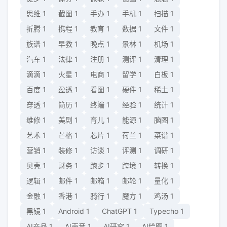
思维
1
截图
1
手办
1
手机
1
扫描
1
折腾
1
携程
1
教育
1
数据
1
文件
1
族谱
1
早教
1
晚点
1
景林
1
机场
1
汽车
1
法律
1
注册
1
测评
1
清理
1
滴滴
1
火星
1
电商
1
留学
1
白板
1
百度
1
盈透
1
看图
1
硬件
1
稀土
1
穿透
1
简历
1
终端
1
经验
1
统计
1
维修
1
美剧
1
育儿
1
能源
1
脑图
1
艺术
1
芒格
1
芯片
1
荷兰
1
菜谱
1
营销
1
装修
1
访谈
1
评测
1
调研
1
贝壳
1
财务
1
跑步
1
跨境
1
转换
1
逻辑
1
邮件
1
邮箱
1
邮轮
1
量化
1
金融
1
香港
1
骑行
1
魔方
1
鸡汤
1
黑镜
1
Android
1
ChatGPT
1
Typecho
1
AI产品
1
AI声音
1
AI研究
1
AI绘图
1