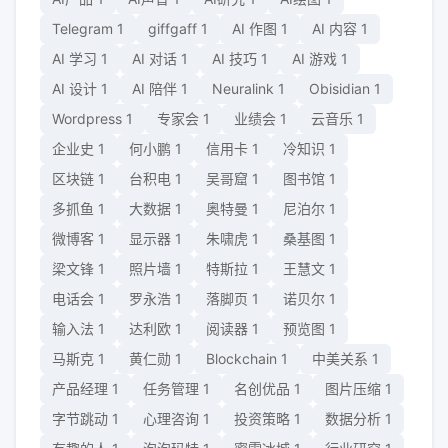
Telegram
1
giffgaff
1
AI 作图
1
AI 内容
1
AI 学习
1
AI 对话
1
AI 技巧
1
AI 游戏
1
AI 设计
1
AI 陪伴
1
Neuralink
1
Obisidian
1
Wordpress
1
专家会
1
业绩会
1
云音乐
1
企业史
1
何小鹏
1
信用卡
1
冷知识
1
区块链
1
台积电
1
吴哥窟
1
图书馆
1
多抓鱼
1
大数据
1
奥特曼
1
尼泊尔
1
微博客
1
显示器
1
朱啸虎
1
桑基图
1
梁文锋
1
照片墙
1
特斯拉
1
王慧文
1
电话会
1
罗永浩
1
落脚页
1
诺贝尔
1
输入法
1
达利欧
1
阅读器
1
预览图
1
马斯克
1
黄仁勋
1
Blockchain
1
中美关系
1
产品经理
1
任务管理
1
名创优品
1
图片压缩
1
字节跳动
1
心理咨询
1
投资策略
1
数据分析
1