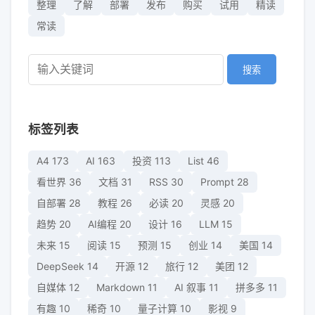
整理
了解
部署
发布
购买
试用
精读
常读
搜索
标签列表
A4
173
AI
163
投资
113
List
46
看世界
36
文档
31
RSS
30
Prompt
28
自部署
28
教程
26
必读
20
灵感
20
趋势
20
AI编程
20
设计
16
LLM
15
未来
15
阅读
15
预测
15
创业
14
美国
14
DeepSeek
14
开源
12
旅行
12
美团
12
自媒体
12
Markdown
11
AI 叙事
11
拼多多
11
有趣
10
稀奇
10
量子计算
10
影视
9