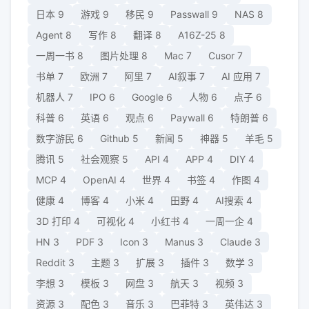
日本
9
游戏
9
移民
9
Passwall
9
NAS
8
Agent
8
写作
8
翻译
8
A16Z-25
8
一周一书
8
图片处理
8
Mac
7
Cusor
7
书单
7
欧洲
7
阿里
7
AI叙事
7
AI 应用
7
机器人
7
IPO
6
Google
6
人物
6
点子
6
科普
6
英语
6
观点
6
Paywall
6
特朗普
6
数字游民
6
Github
5
新闻
5
神器
5
羊毛
5
腾讯
5
社会观察
5
API
4
APP
4
DIY
4
MCP
4
OpenAI
4
世界
4
书签
4
作图
4
健康
4
博客
4
小米
4
田野
4
AI搜索
4
3D 打印
4
可视化
4
小红书
4
一周一企
4
HN
3
PDF
3
Icon
3
Manus
3
Claude
3
Reddit
3
主题
3
扩展
3
插件
3
数学
3
李想
3
模板
3
网盘
3
航天
3
视频
3
资源
3
配色
3
音乐
3
巴菲特
3
英伟达
3