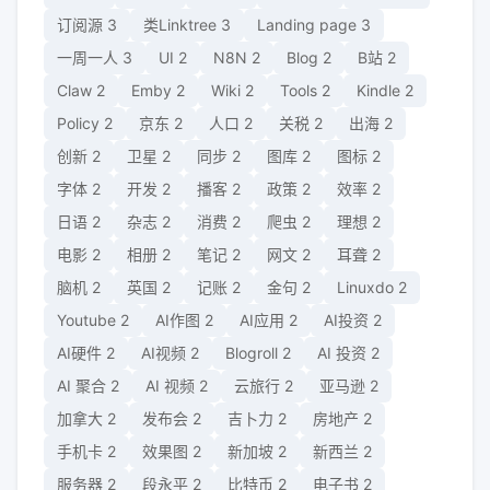
订阅源
3
类Linktree
3
Landing page
3
一周一人
3
UI
2
N8N
2
Blog
2
B站
2
Claw
2
Emby
2
Wiki
2
Tools
2
Kindle
2
Policy
2
京东
2
人口
2
关税
2
出海
2
创新
2
卫星
2
同步
2
图库
2
图标
2
字体
2
开发
2
播客
2
政策
2
效率
2
日语
2
杂志
2
消费
2
爬虫
2
理想
2
电影
2
相册
2
笔记
2
网文
2
耳聋
2
脑机
2
英国
2
记账
2
金句
2
Linuxdo
2
Youtube
2
AI作图
2
AI应用
2
AI投资
2
AI硬件
2
AI视频
2
Blogroll
2
AI 投资
2
AI 聚合
2
AI 视频
2
云旅行
2
亚马逊
2
加拿大
2
发布会
2
吉卜力
2
房地产
2
手机卡
2
效果图
2
新加坡
2
新西兰
2
服务器
2
段永平
2
比特币
2
电子书
2