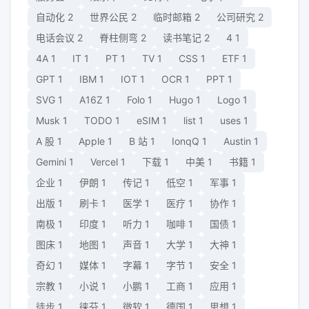
自动化
2
世界公民
2
临时邮箱
2
公司研究
2
电话会议
2
脊柱侧弯
2
读书笔记
2
4
1
4A
1
IT
1
PT
1
TV
1
CSS
1
ETF
1
GPT
1
IBM
1
IOT
1
OCR
1
PPT
1
SVG
1
A16Z
1
Folo
1
Hugo
1
Logo
1
Musk
1
TODO
1
eSIM
1
list
1
uses
1
A 股
1
Apple
1
B 站
1
IonqQ
1
Austin
1
Gemini
1
Vercel
1
下载
1
中美
1
书籍
1
企业
1
伊朗
1
传记
1
低空
1
军事
1
出版
1
刷卡
1
医学
1
医疗
1
协作
1
南极
1
印度
1
听力
1
咖啡
1
国债
1
图床
1
地图
1
声音
1
大学
1
大神
1
奇幻
1
媒体
1
字幕
1
字节
1
安全
1
宗教
1
小说
1
小鹏
1
工商
1
应用
1
徒步
1
徕芬
1
微软
1
德国
1
思想
1