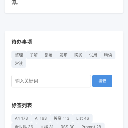
源。
待办事项
整理
了解
部署
发布
购买
试用
精读
常读
搜索
标签列表
A4
173
AI
163
投资
113
List
46
看世界
36
文档
31
RSS
30
Prompt
28