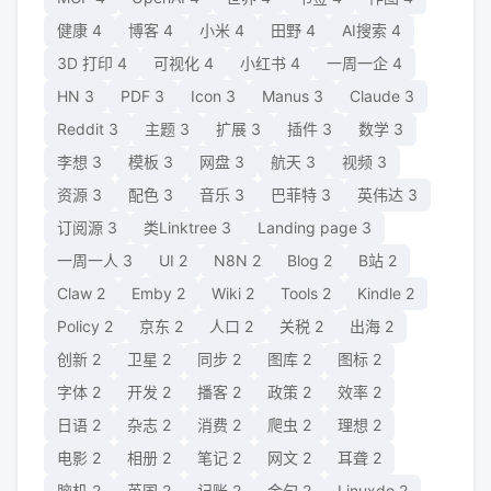
健康
4
博客
4
小米
4
田野
4
AI搜索
4
3D 打印
4
可视化
4
小红书
4
一周一企
4
HN
3
PDF
3
Icon
3
Manus
3
Claude
3
Reddit
3
主题
3
扩展
3
插件
3
数学
3
李想
3
模板
3
网盘
3
航天
3
视频
3
资源
3
配色
3
音乐
3
巴菲特
3
英伟达
3
订阅源
3
类Linktree
3
Landing page
3
一周一人
3
UI
2
N8N
2
Blog
2
B站
2
Claw
2
Emby
2
Wiki
2
Tools
2
Kindle
2
Policy
2
京东
2
人口
2
关税
2
出海
2
创新
2
卫星
2
同步
2
图库
2
图标
2
字体
2
开发
2
播客
2
政策
2
效率
2
日语
2
杂志
2
消费
2
爬虫
2
理想
2
电影
2
相册
2
笔记
2
网文
2
耳聋
2
脑机
2
英国
2
记账
2
金句
2
Linuxdo
2