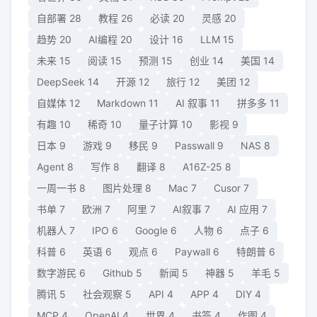
自部署
28
教程
26
必读
20
灵感
20
趋势
20
AI编程
20
设计
16
LLM
15
未来
15
阅读
15
预测
15
创业
14
美国
14
DeepSeek
14
开源
12
旅行
12
美团
12
自媒体
12
Markdown
11
AI 叙事
11
拼多多
11
有趣
10
稀奇
10
量子计算
10
影视
9
日本
9
游戏
9
移民
9
Passwall
9
NAS
8
Agent
8
写作
8
翻译
8
A16Z-25
8
一周一书
8
图片处理
8
Mac
7
Cusor
7
书单
7
欧洲
7
阿里
7
AI叙事
7
AI 应用
7
机器人
7
IPO
6
Google
6
人物
6
点子
6
科普
6
英语
6
观点
6
Paywall
6
特朗普
6
数字游民
6
Github
5
新闻
5
神器
5
羊毛
5
腾讯
5
社会观察
5
API
4
APP
4
DIY
4
MCP
4
OpenAI
4
世界
4
书签
4
作图
4