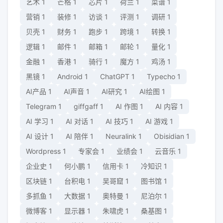
艺术
1
芒格
1
芯片
1
荷兰
1
菜谱
1
营销
1
装修
1
访谈
1
评测
1
调研
1
贝壳
1
财务
1
跑步
1
跨境
1
转换
1
逻辑
1
邮件
1
邮箱
1
邮轮
1
量化
1
金融
1
香港
1
骑行
1
魔方
1
鸡汤
1
黑镜
1
Android
1
ChatGPT
1
Typecho
1
AI产品
1
AI声音
1
AI研究
1
AI绘图
1
Telegram
1
giffgaff
1
AI 作图
1
AI 内容
1
AI 学习
1
AI 对话
1
AI 技巧
1
AI 游戏
1
AI 设计
1
AI 陪伴
1
Neuralink
1
Obisidian
1
Wordpress
1
专家会
1
业绩会
1
云音乐
1
企业史
1
何小鹏
1
信用卡
1
冷知识
1
区块链
1
台积电
1
吴哥窟
1
图书馆
1
多抓鱼
1
大数据
1
奥特曼
1
尼泊尔
1
微博客
1
显示器
1
朱啸虎
1
桑基图
1