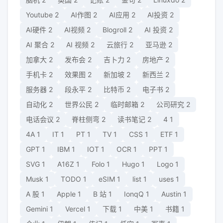
Youtube
2
AI作图
2
AI应用
2
AI投资
2
AI硬件
2
AI视频
2
Blogroll
2
AI 投资
2
AI 聚合
2
AI 视频
2
云旅行
2
亚马逊
2
加拿大
2
发布会
2
吉卜力
2
房地产
2
手机卡
2
效果图
2
新加坡
2
新西兰
2
服务器
2
段永平
2
比特币
2
电子书
2
自动化
2
世界公民
2
临时邮箱
2
公司研究
2
电话会议
2
脊柱侧弯
2
读书笔记
2
4
1
4A
1
IT
1
PT
1
TV
1
CSS
1
ETF
1
GPT
1
IBM
1
IOT
1
OCR
1
PPT
1
SVG
1
A16Z
1
Folo
1
Hugo
1
Logo
1
Musk
1
TODO
1
eSIM
1
list
1
uses
1
A 股
1
Apple
1
B 站
1
IonqQ
1
Austin
1
Gemini
1
Vercel
1
下载
1
中美
1
书籍
1