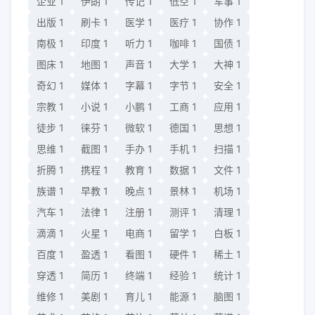
企业
1
伊朗
1
传记
1
低空
1
军事
1
出版
1
刷卡
1
医学
1
医疗
1
协作
1
南极
1
印度
1
听力
1
咖啡
1
国债
1
图床
1
地图
1
声音
1
大学
1
大神
1
奇幻
1
媒体
1
字幕
1
字节
1
安全
1
宗教
1
小说
1
小鹏
1
工商
1
应用
1
徒步
1
徕芬
1
微软
1
德国
1
思想
1
思维
1
截图
1
手办
1
手机
1
扫描
1
折腾
1
携程
1
教育
1
数据
1
文件
1
族谱
1
早教
1
晚点
1
景林
1
机场
1
汽车
1
法律
1
注册
1
测评
1
清理
1
滴滴
1
火星
1
电商
1
留学
1
白板
1
百度
1
盈透
1
看图
1
硬件
1
稀土
1
穿透
1
简历
1
终端
1
经验
1
统计
1
维修
1
美剧
1
育儿
1
能源
1
脑图
1