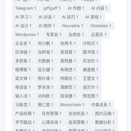
Telegram
1
giffgaff
1
AI 作图
1
AI 内容
1
AI 学习
1
AI 对话
1
AI 技巧
1
AI 游戏
1
AI 设计
1
AI 陪伴
1
Neuralink
1
Obisidian
1
Wordpress
1
专家会
1
业绩会
1
云音乐
1
企业史
1
何小鹏
1
信用卡
1
冷知识
1
区块链
1
台积电
1
吴哥窟
1
图书馆
1
多抓鱼
1
大数据
1
奥特曼
1
尼泊尔
1
微博客
1
显示器
1
朱啸虎
1
桑基图
1
梁文锋
1
照片墙
1
特斯拉
1
王慧文
1
电话会
1
罗永浩
1
落脚页
1
诺贝尔
1
输入法
1
达利欧
1
阅读器
1
预览图
1
马斯克
1
黄仁勋
1
Blockchain
1
中美关系
1
产品经理
1
任务管理
1
名创优品
1
图片压缩
1
字节跳动
1
心理咨询
1
投资策略
1
数据分析
1
有趣的人
1
泡泡玛特
1
蜜雪冰城
1
行业研究
1