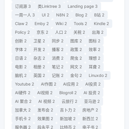
订阅源
3
类Linktree
3
Landing page
3
一周一人
3
UI
2
N8N
2
Blog
2
B站
2
Claw
2
Emby
2
Wiki
2
Tools
2
Kindle
2
Policy
2
京东
2
人口
2
关税
2
出海
2
创新
2
卫星
2
同步
2
图库
2
图标
2
字体
2
开发
2
播客
2
政策
2
效率
2
日语
2
杂志
2
消费
2
爬虫
2
理想
2
电影
2
相册
2
笔记
2
网文
2
耳聋
2
脑机
2
英国
2
记账
2
金句
2
Linuxdo
2
Youtube
2
AI作图
2
AI应用
2
AI投资
2
AI硬件
2
AI视频
2
Blogroll
2
AI 投资
2
AI 聚合
2
AI 视频
2
云旅行
2
亚马逊
2
加拿大
2
发布会
2
吉卜力
2
房地产
2
手机卡
2
效果图
2
新加坡
2
新西兰
2
服务器
2
段永平
2
比特币
2
电子书
2