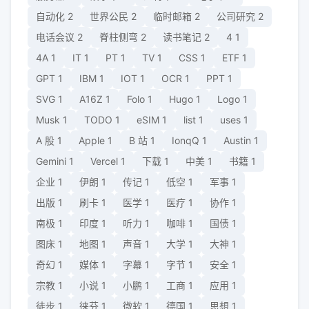
自动化
2
世界公民
2
临时邮箱
2
公司研究
2
电话会议
2
脊柱侧弯
2
读书笔记
2
4
1
4A
1
IT
1
PT
1
TV
1
CSS
1
ETF
1
GPT
1
IBM
1
IOT
1
OCR
1
PPT
1
SVG
1
A16Z
1
Folo
1
Hugo
1
Logo
1
Musk
1
TODO
1
eSIM
1
list
1
uses
1
A 股
1
Apple
1
B 站
1
IonqQ
1
Austin
1
Gemini
1
Vercel
1
下载
1
中美
1
书籍
1
企业
1
伊朗
1
传记
1
低空
1
军事
1
出版
1
刷卡
1
医学
1
医疗
1
协作
1
南极
1
印度
1
听力
1
咖啡
1
国债
1
图床
1
地图
1
声音
1
大学
1
大神
1
奇幻
1
媒体
1
字幕
1
字节
1
安全
1
宗教
1
小说
1
小鹏
1
工商
1
应用
1
徒步
1
徕芬
1
微软
1
德国
1
思想
1