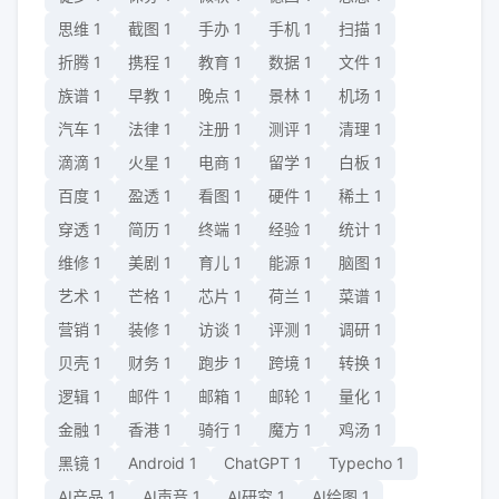
思维
1
截图
1
手办
1
手机
1
扫描
1
折腾
1
携程
1
教育
1
数据
1
文件
1
族谱
1
早教
1
晚点
1
景林
1
机场
1
汽车
1
法律
1
注册
1
测评
1
清理
1
滴滴
1
火星
1
电商
1
留学
1
白板
1
百度
1
盈透
1
看图
1
硬件
1
稀土
1
穿透
1
简历
1
终端
1
经验
1
统计
1
维修
1
美剧
1
育儿
1
能源
1
脑图
1
艺术
1
芒格
1
芯片
1
荷兰
1
菜谱
1
营销
1
装修
1
访谈
1
评测
1
调研
1
贝壳
1
财务
1
跑步
1
跨境
1
转换
1
逻辑
1
邮件
1
邮箱
1
邮轮
1
量化
1
金融
1
香港
1
骑行
1
魔方
1
鸡汤
1
黑镜
1
Android
1
ChatGPT
1
Typecho
1
AI产品
1
AI声音
1
AI研究
1
AI绘图
1