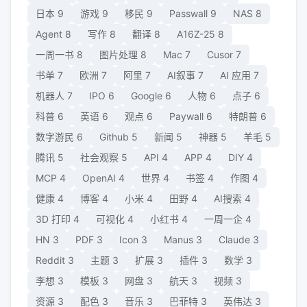
日本
9
游戏
9
移民
9
Passwall
9
NAS
8
Agent
8
写作
8
翻译
8
A16Z-25
8
一周一书
8
图片处理
8
Mac
7
Cusor
7
书单
7
欧洲
7
阿里
7
AI叙事
7
AI 应用
7
机器人
7
IPO
6
Google
6
人物
6
点子
6
科普
6
英语
6
观点
6
Paywall
6
特朗普
6
数字游民
6
Github
5
新闻
5
神器
5
羊毛
5
腾讯
5
社会观察
5
API
4
APP
4
DIY
4
MCP
4
OpenAI
4
世界
4
书签
4
作图
4
健康
4
博客
4
小米
4
田野
4
AI搜索
4
3D 打印
4
可视化
4
小红书
4
一周一企
4
HN
3
PDF
3
Icon
3
Manus
3
Claude
3
Reddit
3
主题
3
扩展
3
插件
3
数学
3
李想
3
模板
3
网盘
3
航天
3
视频
3
资源
3
配色
3
音乐
3
巴菲特
3
英伟达
3