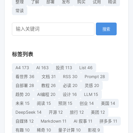
整理
了解
部署
发布
购买
试用
精读
常读
搜索
标签列表
A4
173
AI
163
投资
113
List
46
看世界
36
文档
31
RSS
30
Prompt
28
自部署
28
教程
26
必读
20
灵感
20
趋势
20
AI编程
20
设计
16
LLM
15
未来
15
阅读
15
预测
15
创业
14
美国
14
DeepSeek
14
开源
12
旅行
12
美团
12
自媒体
12
Markdown
11
AI 叙事
11
拼多多
11
有趣
10
稀奇
10
量子计算
10
影视
9