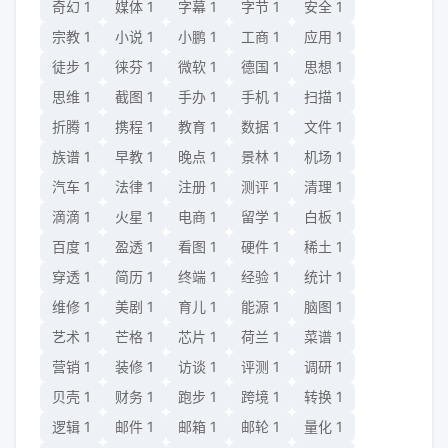
奇幻
1
媒体
1
字幕
1
字节
1
安全
1
宗教
1
小说
1
小鹏
1
工商
1
应用
1
徒步
1
徕芬
1
微软
1
德国
1
思想
1
思维
1
截图
1
手办
1
手机
1
扫描
1
折腾
1
携程
1
教育
1
数据
1
文件
1
族谱
1
早教
1
晚点
1
景林
1
机场
1
汽车
1
法律
1
注册
1
测评
1
清理
1
滴滴
1
火星
1
电商
1
留学
1
白板
1
百度
1
盈透
1
看图
1
硬件
1
稀土
1
穿透
1
简历
1
终端
1
经验
1
统计
1
维修
1
美剧
1
育儿
1
能源
1
脑图
1
艺术
1
芒格
1
芯片
1
荷兰
1
菜谱
1
营销
1
装修
1
访谈
1
评测
1
调研
1
贝壳
1
财务
1
跑步
1
跨境
1
转换
1
逻辑
1
邮件
1
邮箱
1
邮轮
1
量化
1