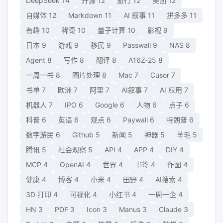
DeepSeek
14
开源
12
旅行
12
美团
12
自媒体
12
Markdown
11
AI 叙事
11
拼多多
11
有趣
10
稀奇
10
量子计算
10
影视
9
日本
9
游戏
9
移民
9
Passwall
9
NAS
8
Agent
8
写作
8
翻译
8
A16Z-25
8
一周一书
8
图片处理
8
Mac
7
Cusor
7
书单
7
欧洲
7
阿里
7
AI叙事
7
AI 应用
7
机器人
7
IPO
6
Google
6
人物
6
点子
6
科普
6
英语
6
观点
6
Paywall
6
特朗普
6
数字游民
6
Github
5
新闻
5
神器
5
羊毛
5
腾讯
5
社会观察
5
API
4
APP
4
DIY
4
MCP
4
OpenAI
4
世界
4
书签
4
作图
4
健康
4
博客
4
小米
4
田野
4
AI搜索
4
3D 打印
4
可视化
4
小红书
4
一周一企
4
HN
3
PDF
3
Icon
3
Manus
3
Claude
3