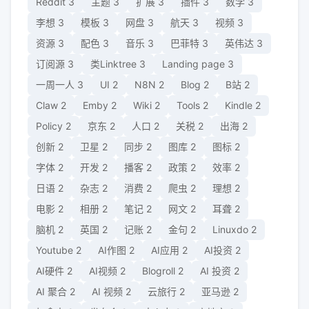
Reddit
3
主题
3
扩展
3
插件
3
数学
3
李想
3
模板
3
网盘
3
航天
3
视频
3
资源
3
配色
3
音乐
3
巴菲特
3
英伟达
3
订阅源
3
类Linktree
3
Landing page
3
一周一人
3
UI
2
N8N
2
Blog
2
B站
2
Claw
2
Emby
2
Wiki
2
Tools
2
Kindle
2
Policy
2
京东
2
人口
2
关税
2
出海
2
创新
2
卫星
2
同步
2
图库
2
图标
2
字体
2
开发
2
播客
2
政策
2
效率
2
日语
2
杂志
2
消费
2
爬虫
2
理想
2
电影
2
相册
2
笔记
2
网文
2
耳聋
2
脑机
2
英国
2
记账
2
金句
2
Linuxdo
2
Youtube
2
AI作图
2
AI应用
2
AI投资
2
AI硬件
2
AI视频
2
Blogroll
2
AI 投资
2
AI 聚合
2
AI 视频
2
云旅行
2
亚马逊
2