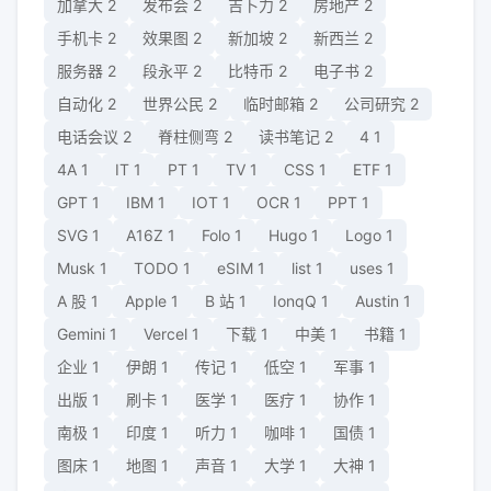
加拿大
2
发布会
2
吉卜力
2
房地产
2
手机卡
2
效果图
2
新加坡
2
新西兰
2
服务器
2
段永平
2
比特币
2
电子书
2
自动化
2
世界公民
2
临时邮箱
2
公司研究
2
电话会议
2
脊柱侧弯
2
读书笔记
2
4
1
4A
1
IT
1
PT
1
TV
1
CSS
1
ETF
1
GPT
1
IBM
1
IOT
1
OCR
1
PPT
1
SVG
1
A16Z
1
Folo
1
Hugo
1
Logo
1
Musk
1
TODO
1
eSIM
1
list
1
uses
1
A 股
1
Apple
1
B 站
1
IonqQ
1
Austin
1
Gemini
1
Vercel
1
下载
1
中美
1
书籍
1
企业
1
伊朗
1
传记
1
低空
1
军事
1
出版
1
刷卡
1
医学
1
医疗
1
协作
1
南极
1
印度
1
听力
1
咖啡
1
国债
1
图床
1
地图
1
声音
1
大学
1
大神
1