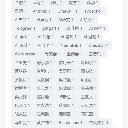
金融
1
香港
1
骑行
1
魔方
1
鸡汤
1
黑镜
1
Android
1
ChatGPT
1
Typecho
1
AI产品
1
AI声音
1
AI研究
1
AI绘图
1
Telegram
1
giffgaff
1
AI 作图
1
AI 内容
1
AI 学习
1
AI 对话
1
AI 技巧
1
AI 游戏
1
AI 设计
1
AI 陪伴
1
Neuralink
1
Obisidian
1
Wordpress
1
专家会
1
业绩会
1
云音乐
1
企业史
1
何小鹏
1
信用卡
1
冷知识
1
区块链
1
台积电
1
吴哥窟
1
图书馆
1
多抓鱼
1
大数据
1
奥特曼
1
尼泊尔
1
微博客
1
显示器
1
朱啸虎
1
桑基图
1
梁文锋
1
照片墙
1
特斯拉
1
王慧文
1
电话会
1
罗永浩
1
落脚页
1
诺贝尔
1
输入法
1
达利欧
1
阅读器
1
预览图
1
马斯克
1
黄仁勋
1
Blockchain
1
中美关系
1