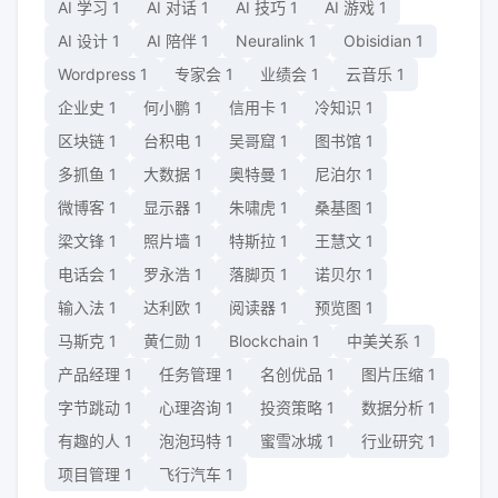
AI 学习
1
AI 对话
1
AI 技巧
1
AI 游戏
1
AI 设计
1
AI 陪伴
1
Neuralink
1
Obisidian
1
Wordpress
1
专家会
1
业绩会
1
云音乐
1
企业史
1
何小鹏
1
信用卡
1
冷知识
1
区块链
1
台积电
1
吴哥窟
1
图书馆
1
多抓鱼
1
大数据
1
奥特曼
1
尼泊尔
1
微博客
1
显示器
1
朱啸虎
1
桑基图
1
梁文锋
1
照片墙
1
特斯拉
1
王慧文
1
电话会
1
罗永浩
1
落脚页
1
诺贝尔
1
输入法
1
达利欧
1
阅读器
1
预览图
1
马斯克
1
黄仁勋
1
Blockchain
1
中美关系
1
产品经理
1
任务管理
1
名创优品
1
图片压缩
1
字节跳动
1
心理咨询
1
投资策略
1
数据分析
1
有趣的人
1
泡泡玛特
1
蜜雪冰城
1
行业研究
1
项目管理
1
飞行汽车
1