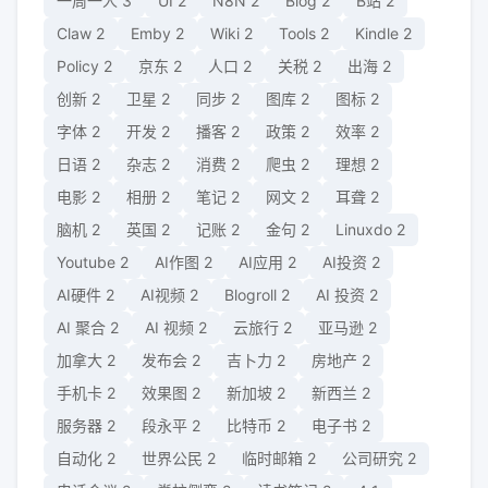
一周一人
3
UI
2
N8N
2
Blog
2
B站
2
Claw
2
Emby
2
Wiki
2
Tools
2
Kindle
2
Policy
2
京东
2
人口
2
关税
2
出海
2
创新
2
卫星
2
同步
2
图库
2
图标
2
字体
2
开发
2
播客
2
政策
2
效率
2
日语
2
杂志
2
消费
2
爬虫
2
理想
2
电影
2
相册
2
笔记
2
网文
2
耳聋
2
脑机
2
英国
2
记账
2
金句
2
Linuxdo
2
Youtube
2
AI作图
2
AI应用
2
AI投资
2
AI硬件
2
AI视频
2
Blogroll
2
AI 投资
2
AI 聚合
2
AI 视频
2
云旅行
2
亚马逊
2
加拿大
2
发布会
2
吉卜力
2
房地产
2
手机卡
2
效果图
2
新加坡
2
新西兰
2
服务器
2
段永平
2
比特币
2
电子书
2
自动化
2
世界公民
2
临时邮箱
2
公司研究
2