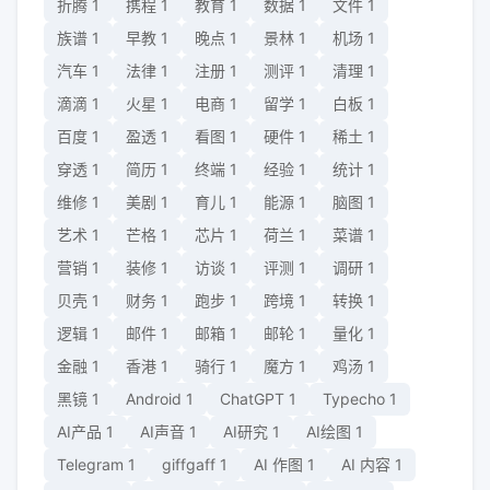
折腾
1
携程
1
教育
1
数据
1
文件
1
族谱
1
早教
1
晚点
1
景林
1
机场
1
汽车
1
法律
1
注册
1
测评
1
清理
1
滴滴
1
火星
1
电商
1
留学
1
白板
1
百度
1
盈透
1
看图
1
硬件
1
稀土
1
穿透
1
简历
1
终端
1
经验
1
统计
1
维修
1
美剧
1
育儿
1
能源
1
脑图
1
艺术
1
芒格
1
芯片
1
荷兰
1
菜谱
1
营销
1
装修
1
访谈
1
评测
1
调研
1
贝壳
1
财务
1
跑步
1
跨境
1
转换
1
逻辑
1
邮件
1
邮箱
1
邮轮
1
量化
1
金融
1
香港
1
骑行
1
魔方
1
鸡汤
1
黑镜
1
Android
1
ChatGPT
1
Typecho
1
AI产品
1
AI声音
1
AI研究
1
AI绘图
1
Telegram
1
giffgaff
1
AI 作图
1
AI 内容
1