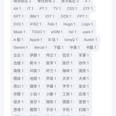
电话会议
2
脊柱侧弯
2
读书笔记
2
4
1
4A
1
IT
1
PT
1
TV
1
CSS
1
ETF
1
GPT
1
IBM
1
IOT
1
OCR
1
PPT
1
SVG
1
A16Z
1
Folo
1
Hugo
1
Logo
1
Musk
1
TODO
1
eSIM
1
list
1
uses
1
A 股
1
Apple
1
B 站
1
IonqQ
1
Austin
1
Gemini
1
Vercel
1
下载
1
中美
1
书籍
1
企业
1
伊朗
1
传记
1
低空
1
军事
1
出版
1
刷卡
1
医学
1
医疗
1
协作
1
南极
1
印度
1
听力
1
咖啡
1
国债
1
图床
1
地图
1
声音
1
大学
1
大神
1
奇幻
1
媒体
1
字幕
1
字节
1
安全
1
宗教
1
小说
1
小鹏
1
工商
1
应用
1
徒步
1
徕芬
1
微软
1
德国
1
思想
1
思维
1
截图
1
手办
1
手机
1
扫描
1