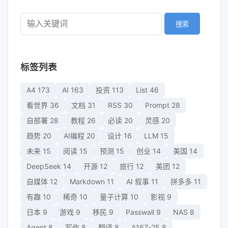
搜索
标签列表
A4
173
AI
163
投资
113
List
46
看世界
36
文档
31
RSS
30
Prompt
28
自部署
28
教程
26
必读
20
灵感
20
趋势
20
AI编程
20
设计
16
LLM
15
未来
15
阅读
15
预测
15
创业
14
美国
14
DeepSeek
14
开源
12
旅行
12
美团
12
自媒体
12
Markdown
11
AI 叙事
11
拼多多
11
有趣
10
稀奇
10
量子计算
10
影视
9
日本
9
游戏
9
移民
9
Passwall
9
NAS
8
Agent
8
写作
8
翻译
8
A16Z-25
8