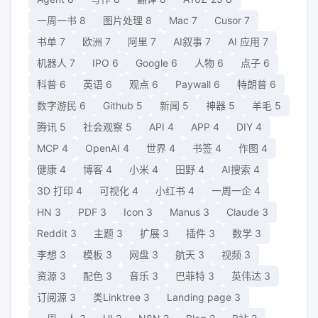
一周一书
8
图片处理
8
Mac
7
Cusor
7
书单
7
欧洲
7
阿里
7
AI叙事
7
AI 应用
7
机器人
7
IPO
6
Google
6
人物
6
点子
6
科普
6
英语
6
观点
6
Paywall
6
特朗普
6
数字游民
6
Github
5
新闻
5
神器
5
羊毛
5
腾讯
5
社会观察
5
API
4
APP
4
DIY
4
MCP
4
OpenAI
4
世界
4
书签
4
作图
4
健康
4
博客
4
小米
4
田野
4
AI搜索
4
3D 打印
4
可视化
4
小红书
4
一周一企
4
HN
3
PDF
3
Icon
3
Manus
3
Claude
3
Reddit
3
主题
3
扩展
3
插件
3
数学
3
李想
3
模板
3
网盘
3
航天
3
视频
3
资源
3
配色
3
音乐
3
巴菲特
3
英伟达
3
订阅源
3
类Linktree
3
Landing page
3