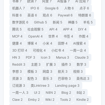
书单
7
欧洲
7
阿里
7
AI叙事
7
AI 应用
7
机器人
7
IPO
6
Google
6
人物
6
点子
6
科普
6
英语
6
观点
6
Paywall
6
特朗普
6
数字游民
6
Github
5
新闻
5
神器
5
羊毛
5
腾讯
5
社会观察
5
API
4
APP
4
DIY
4
MCP
4
OpenAI
4
世界
4
书签
4
作图
4
健康
4
博客
4
小米
4
田野
4
AI搜索
4
3D 打印
4
可视化
4
小红书
4
一周一企
4
HN
3
PDF
3
Icon
3
Manus
3
Claude
3
Reddit
3
主题
3
扩展
3
插件
3
数学
3
李想
3
模板
3
网盘
3
航天
3
视频
3
资源
3
配色
3
音乐
3
巴菲特
3
英伟达
3
订阅源
3
类Linktree
3
Landing page
3
一周一人
3
UI
2
N8N
2
Blog
2
B站
2
Claw
2
Emby
2
Wiki
2
Tools
2
Kindle
2