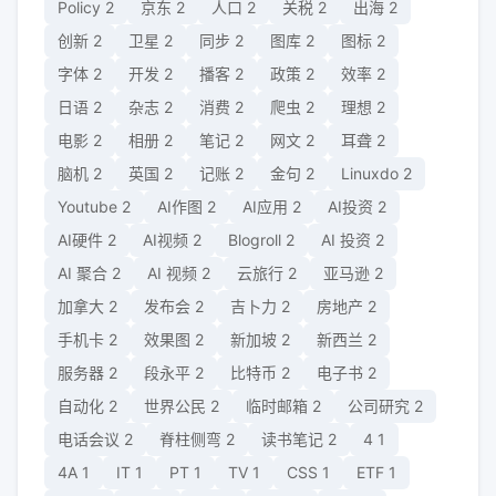
Policy
2
京东
2
人口
2
关税
2
出海
2
创新
2
卫星
2
同步
2
图库
2
图标
2
字体
2
开发
2
播客
2
政策
2
效率
2
日语
2
杂志
2
消费
2
爬虫
2
理想
2
电影
2
相册
2
笔记
2
网文
2
耳聋
2
脑机
2
英国
2
记账
2
金句
2
Linuxdo
2
Youtube
2
AI作图
2
AI应用
2
AI投资
2
AI硬件
2
AI视频
2
Blogroll
2
AI 投资
2
AI 聚合
2
AI 视频
2
云旅行
2
亚马逊
2
加拿大
2
发布会
2
吉卜力
2
房地产
2
手机卡
2
效果图
2
新加坡
2
新西兰
2
服务器
2
段永平
2
比特币
2
电子书
2
自动化
2
世界公民
2
临时邮箱
2
公司研究
2
电话会议
2
脊柱侧弯
2
读书笔记
2
4
1
4A
1
IT
1
PT
1
TV
1
CSS
1
ETF
1