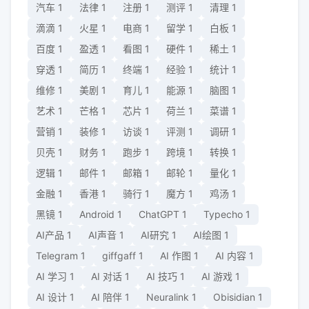
汽车
1
法律
1
注册
1
测评
1
清理
1
滴滴
1
火星
1
电商
1
留学
1
白板
1
百度
1
盈透
1
看图
1
硬件
1
稀土
1
穿透
1
简历
1
终端
1
经验
1
统计
1
维修
1
美剧
1
育儿
1
能源
1
脑图
1
艺术
1
芒格
1
芯片
1
荷兰
1
菜谱
1
营销
1
装修
1
访谈
1
评测
1
调研
1
贝壳
1
财务
1
跑步
1
跨境
1
转换
1
逻辑
1
邮件
1
邮箱
1
邮轮
1
量化
1
金融
1
香港
1
骑行
1
魔方
1
鸡汤
1
黑镜
1
Android
1
ChatGPT
1
Typecho
1
AI产品
1
AI声音
1
AI研究
1
AI绘图
1
Telegram
1
giffgaff
1
AI 作图
1
AI 内容
1
AI 学习
1
AI 对话
1
AI 技巧
1
AI 游戏
1
AI 设计
1
AI 陪伴
1
Neuralink
1
Obisidian
1