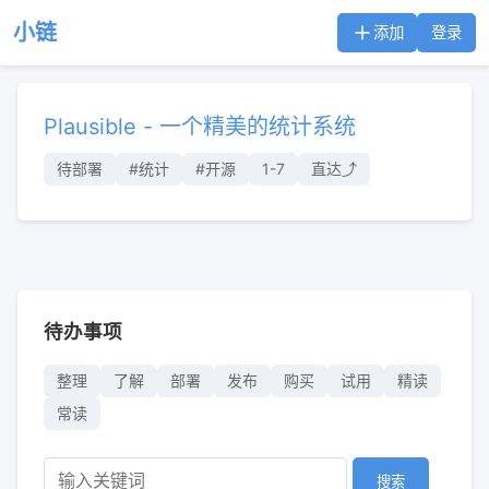
小链
添加
登录
Plausible - 一个精美的统计系统
待部署
#统计
#开源
1-7
直达⤴︎
待办事项
整理
了解
部署
发布
购买
试用
精读
常读
搜索