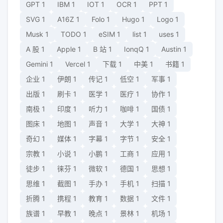
GPT
1
IBM
1
IOT
1
OCR
1
PPT
1
SVG
1
A16Z
1
Folo
1
Hugo
1
Logo
1
Musk
1
TODO
1
eSIM
1
list
1
uses
1
A 股
1
Apple
1
B 站
1
IonqQ
1
Austin
1
Gemini
1
Vercel
1
下载
1
中美
1
书籍
1
企业
1
伊朗
1
传记
1
低空
1
军事
1
出版
1
刷卡
1
医学
1
医疗
1
协作
1
南极
1
印度
1
听力
1
咖啡
1
国债
1
图床
1
地图
1
声音
1
大学
1
大神
1
奇幻
1
媒体
1
字幕
1
字节
1
安全
1
宗教
1
小说
1
小鹏
1
工商
1
应用
1
徒步
1
徕芬
1
微软
1
德国
1
思想
1
思维
1
截图
1
手办
1
手机
1
扫描
1
折腾
1
携程
1
教育
1
数据
1
文件
1
族谱
1
早教
1
晚点
1
景林
1
机场
1