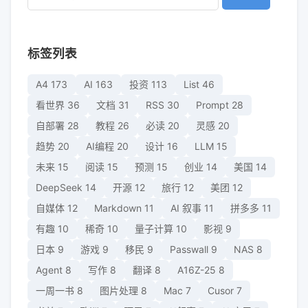
标签列表
A4
173
AI
163
投资
113
List
46
看世界
36
文档
31
RSS
30
Prompt
28
自部署
28
教程
26
必读
20
灵感
20
趋势
20
AI编程
20
设计
16
LLM
15
未来
15
阅读
15
预测
15
创业
14
美国
14
DeepSeek
14
开源
12
旅行
12
美团
12
自媒体
12
Markdown
11
AI 叙事
11
拼多多
11
有趣
10
稀奇
10
量子计算
10
影视
9
日本
9
游戏
9
移民
9
Passwall
9
NAS
8
Agent
8
写作
8
翻译
8
A16Z-25
8
一周一书
8
图片处理
8
Mac
7
Cusor
7