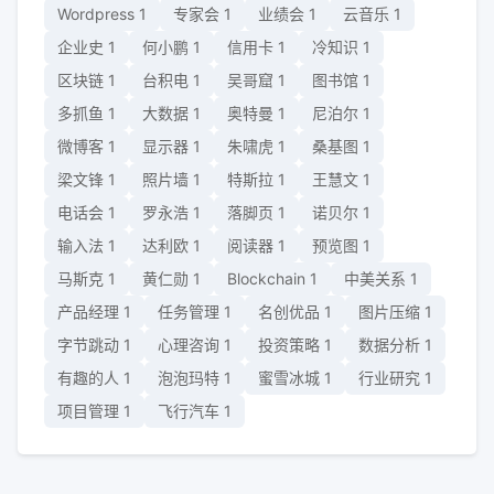
Wordpress
1
专家会
1
业绩会
1
云音乐
1
企业史
1
何小鹏
1
信用卡
1
冷知识
1
区块链
1
台积电
1
吴哥窟
1
图书馆
1
多抓鱼
1
大数据
1
奥特曼
1
尼泊尔
1
微博客
1
显示器
1
朱啸虎
1
桑基图
1
梁文锋
1
照片墙
1
特斯拉
1
王慧文
1
电话会
1
罗永浩
1
落脚页
1
诺贝尔
1
输入法
1
达利欧
1
阅读器
1
预览图
1
马斯克
1
黄仁勋
1
Blockchain
1
中美关系
1
产品经理
1
任务管理
1
名创优品
1
图片压缩
1
字节跳动
1
心理咨询
1
投资策略
1
数据分析
1
有趣的人
1
泡泡玛特
1
蜜雪冰城
1
行业研究
1
项目管理
1
飞行汽车
1