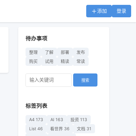
添加
登录
待办事项
整理
了解
部署
发布
购买
试用
精读
常读
搜索
标签列表
A4
173
AI
163
投资
113
List
46
看世界
36
文档
31