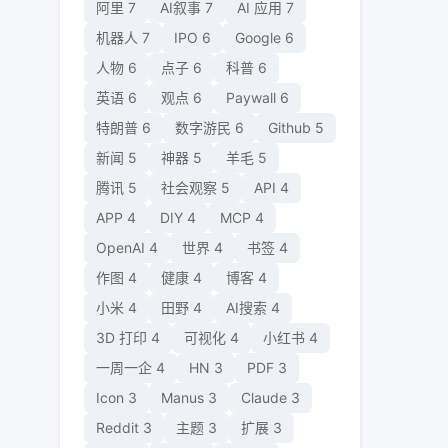
阿里
7
AI叙事
7
AI 应用
7
机器人
7
IPO
6
Google
6
人物
6
点子
6
科普
6
英语
6
观点
6
Paywall
6
特朗普
6
数字游民
6
Github
5
新闻
5
神器
5
羊毛
5
腾讯
5
社会观察
5
API
4
APP
4
DIY
4
MCP
4
OpenAI
4
世界
4
书签
4
作图
4
健康
4
博客
4
小米
4
田野
4
AI搜索
4
3D 打印
4
可视化
4
小红书
4
一周一企
4
HN
3
PDF
3
Icon
3
Manus
3
Claude
3
Reddit
3
主题
3
扩展
3