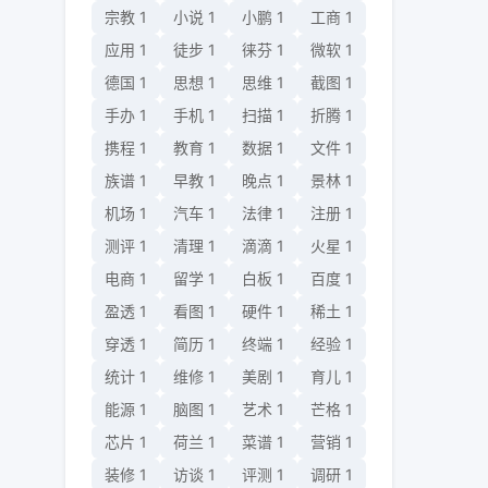
宗教
1
小说
1
小鹏
1
工商
1
应用
1
徒步
1
徕芬
1
微软
1
德国
1
思想
1
思维
1
截图
1
手办
1
手机
1
扫描
1
折腾
1
携程
1
教育
1
数据
1
文件
1
族谱
1
早教
1
晚点
1
景林
1
机场
1
汽车
1
法律
1
注册
1
测评
1
清理
1
滴滴
1
火星
1
电商
1
留学
1
白板
1
百度
1
盈透
1
看图
1
硬件
1
稀土
1
穿透
1
简历
1
终端
1
经验
1
统计
1
维修
1
美剧
1
育儿
1
能源
1
脑图
1
艺术
1
芒格
1
芯片
1
荷兰
1
菜谱
1
营销
1
装修
1
访谈
1
评测
1
调研
1