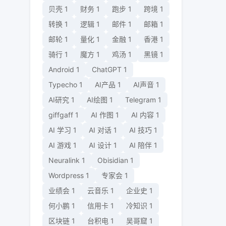
贝壳
1
财务
1
跑步
1
跨境
1
转换
1
逻辑
1
邮件
1
邮箱
1
邮轮
1
量化
1
金融
1
香港
1
骑行
1
魔方
1
鸡汤
1
黑镜
1
Android
1
ChatGPT
1
Typecho
1
AI产品
1
AI声音
1
AI研究
1
AI绘图
1
Telegram
1
giffgaff
1
AI 作图
1
AI 内容
1
AI 学习
1
AI 对话
1
AI 技巧
1
AI 游戏
1
AI 设计
1
AI 陪伴
1
Neuralink
1
Obisidian
1
Wordpress
1
专家会
1
业绩会
1
云音乐
1
企业史
1
何小鹏
1
信用卡
1
冷知识
1
区块链
1
台积电
1
吴哥窟
1