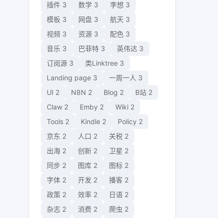
插件
3
数学
3
李想
3
模板
3
网盘
3
航天
3
视频
3
资源
3
配色
3
音乐
3
巴菲特
3
英伟达
3
订阅源
3
类Linktree
3
Landing page
3
一周一人
3
UI
2
N8N
2
Blog
2
B站
2
Claw
2
Emby
2
Wiki
2
Tools
2
Kindle
2
Policy
2
京东
2
人口
2
关税
2
出海
2
创新
2
卫星
2
同步
2
图库
2
图标
2
字体
2
开发
2
播客
2
政策
2
效率
2
日语
2
杂志
2
消费
2
爬虫
2