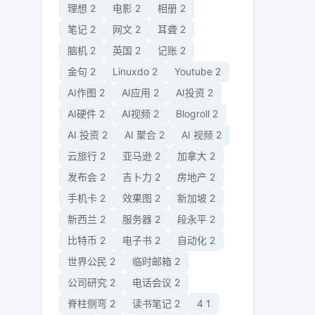
理想
2
电影
2
相册
2
笔记
2
网文
2
耳聋
2
脑机
2
英国
2
记账
2
金句
2
Linuxdo
2
Youtube
2
AI作图
2
AI应用
2
AI投资
2
AI硬件
2
AI视频
2
Blogroll
2
AI 投资
2
AI 聚合
2
AI 视频
2
云旅行
2
亚马逊
2
加拿大
2
发布会
2
吉卜力
2
房地产
2
手机卡
2
效果图
2
新加坡
2
新西兰
2
服务器
2
段永平
2
比特币
2
电子书
2
自动化
2
世界公民
2
临时邮箱
2
公司研究
2
电话会议
2
脊柱侧弯
2
读书笔记
2
4
1