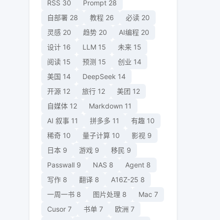
RSS
30
Prompt
28
自部署
28
教程
26
必读
20
灵感
20
趋势
20
AI编程
20
设计
16
LLM
15
未来
15
阅读
15
预测
15
创业
14
美国
14
DeepSeek
14
开源
12
旅行
12
美团
12
自媒体
12
Markdown
11
AI 叙事
11
拼多多
11
有趣
10
稀奇
10
量子计算
10
影视
9
日本
9
游戏
9
移民
9
Passwall
9
NAS
8
Agent
8
写作
8
翻译
8
A16Z-25
8
一周一书
8
图片处理
8
Mac
7
Cusor
7
书单
7
欧洲
7