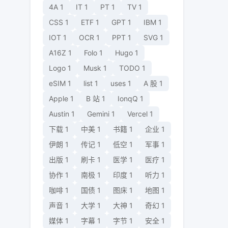
4A
1
IT
1
PT
1
TV
1
CSS
1
ETF
1
GPT
1
IBM
1
IOT
1
OCR
1
PPT
1
SVG
1
A16Z
1
Folo
1
Hugo
1
Logo
1
Musk
1
TODO
1
eSIM
1
list
1
uses
1
A 股
1
Apple
1
B 站
1
IonqQ
1
Austin
1
Gemini
1
Vercel
1
下载
1
中美
1
书籍
1
企业
1
伊朗
1
传记
1
低空
1
军事
1
出版
1
刷卡
1
医学
1
医疗
1
协作
1
南极
1
印度
1
听力
1
咖啡
1
国债
1
图床
1
地图
1
声音
1
大学
1
大神
1
奇幻
1
媒体
1
字幕
1
字节
1
安全
1