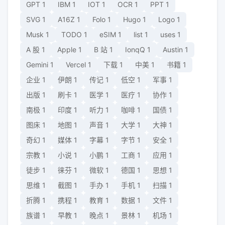
GPT
1
IBM
1
IOT
1
OCR
1
PPT
1
SVG
1
A16Z
1
Folo
1
Hugo
1
Logo
1
Musk
1
TODO
1
eSIM
1
list
1
uses
1
A 股
1
Apple
1
B 站
1
IonqQ
1
Austin
1
Gemini
1
Vercel
1
下载
1
中美
1
书籍
1
企业
1
伊朗
1
传记
1
低空
1
军事
1
出版
1
刷卡
1
医学
1
医疗
1
协作
1
南极
1
印度
1
听力
1
咖啡
1
国债
1
图床
1
地图
1
声音
1
大学
1
大神
1
奇幻
1
媒体
1
字幕
1
字节
1
安全
1
宗教
1
小说
1
小鹏
1
工商
1
应用
1
徒步
1
徕芬
1
微软
1
德国
1
思想
1
思维
1
截图
1
手办
1
手机
1
扫描
1
折腾
1
携程
1
教育
1
数据
1
文件
1
族谱
1
早教
1
晚点
1
景林
1
机场
1