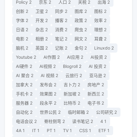
Policy
2
京东
2
人口
2
关税
2
出海
2
创新
2
卫星
2
同步
2
图库
2
图标
2
字体
2
开发
2
播客
2
政策
2
效率
2
日语
2
杂志
2
消费
2
爬虫
2
理想
2
电影
2
相册
2
笔记
2
网文
2
耳聋
2
脑机
2
英国
2
记账
2
金句
2
Linuxdo
2
Youtube
2
AI作图
2
AI应用
2
AI投资
2
AI硬件
2
AI视频
2
Blogroll
2
AI 投资
2
AI 聚合
2
AI 视频
2
云旅行
2
亚马逊
2
加拿大
2
发布会
2
吉卜力
2
房地产
2
手机卡
2
效果图
2
新加坡
2
新西兰
2
服务器
2
段永平
2
比特币
2
电子书
2
自动化
2
世界公民
2
临时邮箱
2
公司研究
2
电话会议
2
脊柱侧弯
2
读书笔记
2
4
1
4A
1
IT
1
PT
1
TV
1
CSS
1
ETF
1