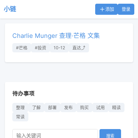
小链
添加
登录
Charlie Munger 查理·芒格 文集
#芒格
#投资
10-12
直达⤴︎
待办事项
整理
了解
部署
发布
购买
试用
精读
常读
搜索