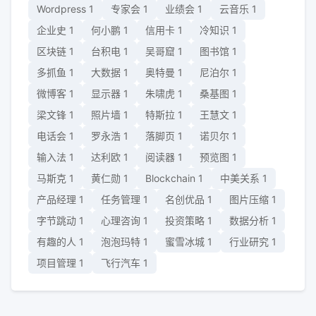
Wordpress
1
专家会
1
业绩会
1
云音乐
1
企业史
1
何小鹏
1
信用卡
1
冷知识
1
区块链
1
台积电
1
吴哥窟
1
图书馆
1
多抓鱼
1
大数据
1
奥特曼
1
尼泊尔
1
微博客
1
显示器
1
朱啸虎
1
桑基图
1
梁文锋
1
照片墙
1
特斯拉
1
王慧文
1
电话会
1
罗永浩
1
落脚页
1
诺贝尔
1
输入法
1
达利欧
1
阅读器
1
预览图
1
马斯克
1
黄仁勋
1
Blockchain
1
中美关系
1
产品经理
1
任务管理
1
名创优品
1
图片压缩
1
字节跳动
1
心理咨询
1
投资策略
1
数据分析
1
有趣的人
1
泡泡玛特
1
蜜雪冰城
1
行业研究
1
项目管理
1
飞行汽车
1