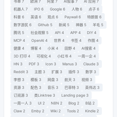
书单
7
欧洲
7
阿里
7
AI叙事
7
AI 应用
7
机器人
7
IPO
6
Google
6
人物
6
点子
6
科普
6
英语
6
观点
6
Paywall
6
特朗普
6
数字游民
6
Github
5
新闻
5
神器
5
羊毛
5
腾讯
5
社会观察
5
API
4
APP
4
DIY
4
MCP
4
OpenAI
4
世界
4
书签
4
作图
4
健康
4
博客
4
小米
4
田野
4
AI搜索
4
3D 打印
4
可视化
4
小红书
4
一周一企
4
HN
3
PDF
3
Icon
3
Manus
3
Claude
3
Reddit
3
主题
3
扩展
3
插件
3
数学
3
李想
3
模板
3
网盘
3
航天
3
视频
3
资源
3
配色
3
音乐
3
巴菲特
3
英伟达
3
订阅源
3
类Linktree
3
Landing page
3
一周一人
3
UI
2
N8N
2
Blog
2
B站
2
Claw
2
Emby
2
Wiki
2
Tools
2
Kindle
2