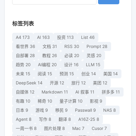
标签列表
A4
173
AI
163
投资
113
List
46
看世界
36
文档
31
RSS
30
Prompt
28
自部署
28
教程
26
必读
20
灵感
20
趋势
20
AI编程
20
设计
16
LLM
15
未来
15
阅读
15
预测
15
创业
14
美国
14
DeepSeek
14
开源
12
旅行
12
美团
12
自媒体
12
Markdown
11
AI 叙事
11
拼多多
11
有趣
10
稀奇
10
量子计算
10
影视
9
日本
9
游戏
9
移民
9
Passwall
9
NAS
8
Agent
8
写作
8
翻译
8
A16Z-25
8
一周一书
8
图片处理
8
Mac
7
Cusor
7