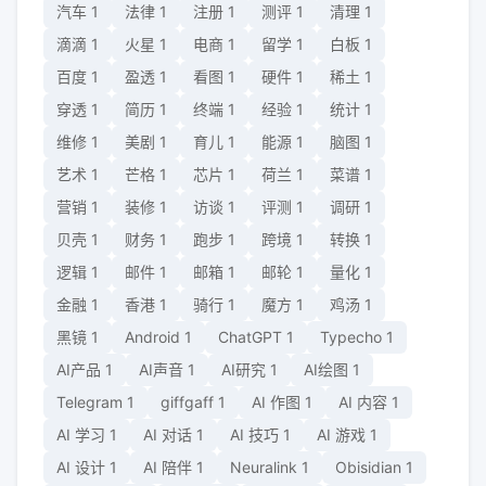
汽车
1
法律
1
注册
1
测评
1
清理
1
滴滴
1
火星
1
电商
1
留学
1
白板
1
百度
1
盈透
1
看图
1
硬件
1
稀土
1
穿透
1
简历
1
终端
1
经验
1
统计
1
维修
1
美剧
1
育儿
1
能源
1
脑图
1
艺术
1
芒格
1
芯片
1
荷兰
1
菜谱
1
营销
1
装修
1
访谈
1
评测
1
调研
1
贝壳
1
财务
1
跑步
1
跨境
1
转换
1
逻辑
1
邮件
1
邮箱
1
邮轮
1
量化
1
金融
1
香港
1
骑行
1
魔方
1
鸡汤
1
黑镜
1
Android
1
ChatGPT
1
Typecho
1
AI产品
1
AI声音
1
AI研究
1
AI绘图
1
Telegram
1
giffgaff
1
AI 作图
1
AI 内容
1
AI 学习
1
AI 对话
1
AI 技巧
1
AI 游戏
1
AI 设计
1
AI 陪伴
1
Neuralink
1
Obisidian
1