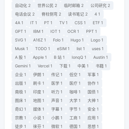
自动化
2
世界公民
2
临时邮箱
2
公司研究
2
电话会议
2
脊柱侧弯
2
读书笔记
2
4
1
4A
1
IT
1
PT
1
TV
1
CSS
1
ETF
1
GPT
1
IBM
1
IOT
1
OCR
1
PPT
1
SVG
1
A16Z
1
Folo
1
Hugo
1
Logo
1
Musk
1
TODO
1
eSIM
1
list
1
uses
1
A 股
1
Apple
1
B 站
1
IonqQ
1
Austin
1
Gemini
1
Vercel
1
下载
1
中美
1
书籍
1
企业
1
伊朗
1
传记
1
低空
1
军事
1
出版
1
刷卡
1
医学
1
医疗
1
协作
1
南极
1
印度
1
听力
1
咖啡
1
国债
1
图床
1
地图
1
声音
1
大学
1
大神
1
奇幻
1
媒体
1
字幕
1
字节
1
安全
1
宗教
1
小说
1
小鹏
1
工商
1
应用
1
徒步
1
徕芬
1
微软
1
德国
1
思想
1