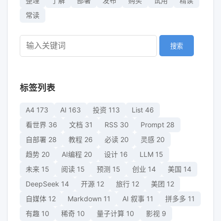
整理
了解
部署
发布
购买
试用
精读
常读
搜索
标签列表
A4
173
AI
163
投资
113
List
46
看世界
36
文档
31
RSS
30
Prompt
28
自部署
28
教程
26
必读
20
灵感
20
趋势
20
AI编程
20
设计
16
LLM
15
未来
15
阅读
15
预测
15
创业
14
美国
14
DeepSeek
14
开源
12
旅行
12
美团
12
自媒体
12
Markdown
11
AI 叙事
11
拼多多
11
有趣
10
稀奇
10
量子计算
10
影视
9