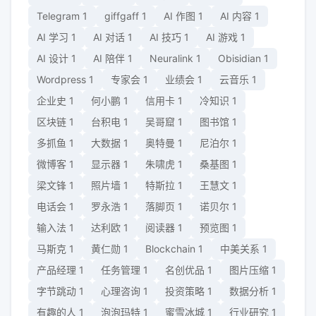
Telegram
1
giffgaff
1
AI 作图
1
AI 内容
1
AI 学习
1
AI 对话
1
AI 技巧
1
AI 游戏
1
AI 设计
1
AI 陪伴
1
Neuralink
1
Obisidian
1
Wordpress
1
专家会
1
业绩会
1
云音乐
1
企业史
1
何小鹏
1
信用卡
1
冷知识
1
区块链
1
台积电
1
吴哥窟
1
图书馆
1
多抓鱼
1
大数据
1
奥特曼
1
尼泊尔
1
微博客
1
显示器
1
朱啸虎
1
桑基图
1
梁文锋
1
照片墙
1
特斯拉
1
王慧文
1
电话会
1
罗永浩
1
落脚页
1
诺贝尔
1
输入法
1
达利欧
1
阅读器
1
预览图
1
马斯克
1
黄仁勋
1
Blockchain
1
中美关系
1
产品经理
1
任务管理
1
名创优品
1
图片压缩
1
字节跳动
1
心理咨询
1
投资策略
1
数据分析
1
有趣的人
1
泡泡玛特
1
蜜雪冰城
1
行业研究
1