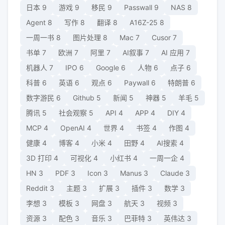
日本
9
游戏
9
移民
9
Passwall
9
NAS
8
Agent
8
写作
8
翻译
8
A16Z-25
8
一周一书
8
图片处理
8
Mac
7
Cusor
7
书单
7
欧洲
7
阿里
7
AI叙事
7
AI 应用
7
机器人
7
IPO
6
Google
6
人物
6
点子
6
科普
6
英语
6
观点
6
Paywall
6
特朗普
6
数字游民
6
Github
5
新闻
5
神器
5
羊毛
5
腾讯
5
社会观察
5
API
4
APP
4
DIY
4
MCP
4
OpenAI
4
世界
4
书签
4
作图
4
健康
4
博客
4
小米
4
田野
4
AI搜索
4
3D 打印
4
可视化
4
小红书
4
一周一企
4
HN
3
PDF
3
Icon
3
Manus
3
Claude
3
Reddit
3
主题
3
扩展
3
插件
3
数学
3
李想
3
模板
3
网盘
3
航天
3
视频
3
资源
3
配色
3
音乐
3
巴菲特
3
英伟达
3