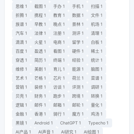
思维
1
截图
1
手办
1
手机
1
扫描
1
折腾
1
携程
1
教育
1
数据
1
文件
1
族谱
1
早教
1
晚点
1
景林
1
机场
1
汽车
1
法律
1
注册
1
测评
1
清理
1
滴滴
1
火星
1
电商
1
留学
1
白板
1
百度
1
盈透
1
看图
1
硬件
1
稀土
1
穿透
1
简历
1
终端
1
经验
1
统计
1
维修
1
美剧
1
育儿
1
能源
1
脑图
1
艺术
1
芒格
1
芯片
1
荷兰
1
菜谱
1
营销
1
装修
1
访谈
1
评测
1
调研
1
贝壳
1
财务
1
跑步
1
跨境
1
转换
1
逻辑
1
邮件
1
邮箱
1
邮轮
1
量化
1
金融
1
香港
1
骑行
1
魔方
1
鸡汤
1
黑镜
1
Android
1
ChatGPT
1
Typecho
1
AI产品
1
AI声音
1
AI研究
1
AI绘图
1