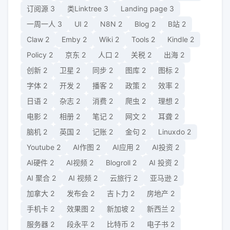
订阅源
3
类Linktree
3
Landing page
3
一周一人
3
UI
2
N8N
2
Blog
2
B站
2
Claw
2
Emby
2
Wiki
2
Tools
2
Kindle
2
Policy
2
京东
2
人口
2
关税
2
出海
2
创新
2
卫星
2
同步
2
图库
2
图标
2
字体
2
开发
2
播客
2
政策
2
效率
2
日语
2
杂志
2
消费
2
爬虫
2
理想
2
电影
2
相册
2
笔记
2
网文
2
耳聋
2
脑机
2
英国
2
记账
2
金句
2
Linuxdo
2
Youtube
2
AI作图
2
AI应用
2
AI投资
2
AI硬件
2
AI视频
2
Blogroll
2
AI 投资
2
AI 聚合
2
AI 视频
2
云旅行
2
亚马逊
2
加拿大
2
发布会
2
吉卜力
2
房地产
2
手机卡
2
效果图
2
新加坡
2
新西兰
2
服务器
2
段永平
2
比特币
2
电子书
2