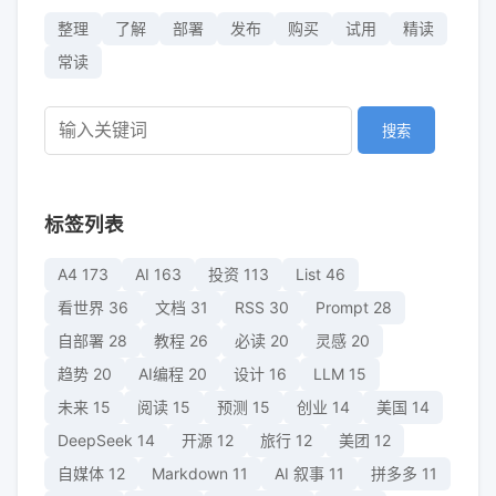
整理
了解
部署
发布
购买
试用
精读
常读
搜索
标签列表
A4
173
AI
163
投资
113
List
46
看世界
36
文档
31
RSS
30
Prompt
28
自部署
28
教程
26
必读
20
灵感
20
趋势
20
AI编程
20
设计
16
LLM
15
未来
15
阅读
15
预测
15
创业
14
美国
14
DeepSeek
14
开源
12
旅行
12
美团
12
自媒体
12
Markdown
11
AI 叙事
11
拼多多
11