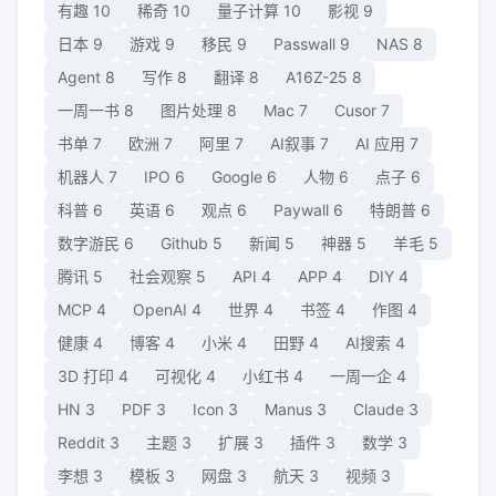
有趣
10
稀奇
10
量子计算
10
影视
9
日本
9
游戏
9
移民
9
Passwall
9
NAS
8
Agent
8
写作
8
翻译
8
A16Z-25
8
一周一书
8
图片处理
8
Mac
7
Cusor
7
书单
7
欧洲
7
阿里
7
AI叙事
7
AI 应用
7
机器人
7
IPO
6
Google
6
人物
6
点子
6
科普
6
英语
6
观点
6
Paywall
6
特朗普
6
数字游民
6
Github
5
新闻
5
神器
5
羊毛
5
腾讯
5
社会观察
5
API
4
APP
4
DIY
4
MCP
4
OpenAI
4
世界
4
书签
4
作图
4
健康
4
博客
4
小米
4
田野
4
AI搜索
4
3D 打印
4
可视化
4
小红书
4
一周一企
4
HN
3
PDF
3
Icon
3
Manus
3
Claude
3
Reddit
3
主题
3
扩展
3
插件
3
数学
3
李想
3
模板
3
网盘
3
航天
3
视频
3