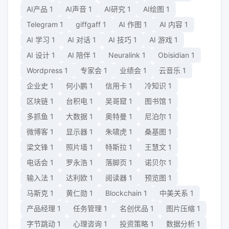
AI产品
1
AI声音
1
AI研究
1
AI绘图
1
Telegram
1
giffgaff
1
AI 作图
1
AI 内容
1
AI 学习
1
AI 对话
1
AI 技巧
1
AI 游戏
1
AI 设计
1
AI 陪伴
1
Neuralink
1
Obisidian
1
Wordpress
1
专家会
1
业绩会
1
云音乐
1
企业史
1
何小鹏
1
信用卡
1
冷知识
1
区块链
1
台积电
1
吴哥窟
1
图书馆
1
多抓鱼
1
大数据
1
奥特曼
1
尼泊尔
1
微博客
1
显示器
1
朱啸虎
1
桑基图
1
梁文锋
1
照片墙
1
特斯拉
1
王慧文
1
电话会
1
罗永浩
1
落脚页
1
诺贝尔
1
输入法
1
达利欧
1
阅读器
1
预览图
1
马斯克
1
黄仁勋
1
Blockchain
1
中美关系
1
产品经理
1
任务管理
1
名创优品
1
图片压缩
1
字节跳动
1
心理咨询
1
投资策略
1
数据分析
1