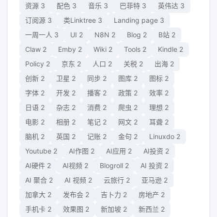
资源
3
配色
3
音乐
3
巴菲特
3
英伟达
3
订阅源
3
类Linktree
3
Landing page
3
一周一人
3
UI
2
N8N
2
Blog
2
B站
2
Claw
2
Emby
2
Wiki
2
Tools
2
Kindle
2
Policy
2
京东
2
人口
2
关税
2
出海
2
创新
2
卫星
2
同步
2
图库
2
图标
2
字体
2
开发
2
播客
2
政策
2
效率
2
日语
2
杂志
2
消费
2
爬虫
2
理想
2
电影
2
相册
2
笔记
2
网文
2
耳聋
2
脑机
2
英国
2
记账
2
金句
2
Linuxdo
2
Youtube
2
AI作图
2
AI应用
2
AI投资
2
AI硬件
2
AI视频
2
Blogroll
2
AI 投资
2
AI 聚合
2
AI 视频
2
云旅行
2
亚马逊
2
加拿大
2
发布会
2
吉卜力
2
房地产
2
手机卡
2
效果图
2
新加坡
2
新西兰
2