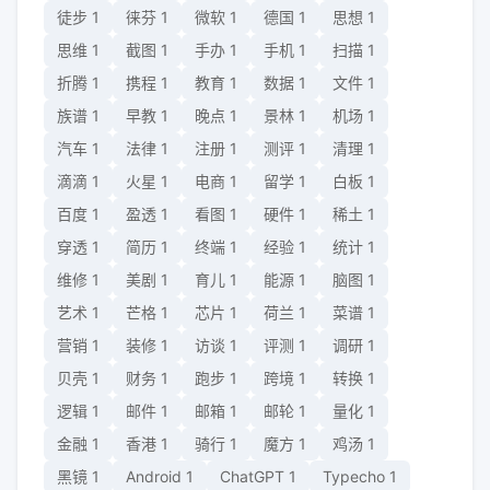
徒步
1
徕芬
1
微软
1
德国
1
思想
1
思维
1
截图
1
手办
1
手机
1
扫描
1
折腾
1
携程
1
教育
1
数据
1
文件
1
族谱
1
早教
1
晚点
1
景林
1
机场
1
汽车
1
法律
1
注册
1
测评
1
清理
1
滴滴
1
火星
1
电商
1
留学
1
白板
1
百度
1
盈透
1
看图
1
硬件
1
稀土
1
穿透
1
简历
1
终端
1
经验
1
统计
1
维修
1
美剧
1
育儿
1
能源
1
脑图
1
艺术
1
芒格
1
芯片
1
荷兰
1
菜谱
1
营销
1
装修
1
访谈
1
评测
1
调研
1
贝壳
1
财务
1
跑步
1
跨境
1
转换
1
逻辑
1
邮件
1
邮箱
1
邮轮
1
量化
1
金融
1
香港
1
骑行
1
魔方
1
鸡汤
1
黑镜
1
Android
1
ChatGPT
1
Typecho
1