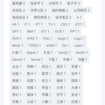
服务器
2
段永平
2
比特币
2
电子书
2
自动化
2
世界公民
2
临时邮箱
2
公司研究
2
电话会议
2
脊柱侧弯
2
读书笔记
2
4
1
4A
1
IT
1
PT
1
TV
1
CSS
1
ETF
1
GPT
1
IBM
1
IOT
1
OCR
1
PPT
1
SVG
1
A16Z
1
Folo
1
Hugo
1
Logo
1
Musk
1
TODO
1
eSIM
1
list
1
uses
1
A 股
1
Apple
1
B 站
1
IonqQ
1
Austin
1
Gemini
1
Vercel
1
下载
1
中美
1
书籍
1
企业
1
伊朗
1
传记
1
低空
1
军事
1
出版
1
刷卡
1
医学
1
医疗
1
协作
1
南极
1
印度
1
听力
1
咖啡
1
国债
1
图床
1
地图
1
声音
1
大学
1
大神
1
奇幻
1
媒体
1
字幕
1
字节
1
安全
1
宗教
1
小说
1
小鹏
1
工商
1
应用
1