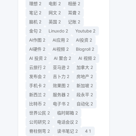
理想
2
电影
2
相册
2
笔记
2
网文
2
耳聋
2
脑机
2
英国
2
记账
2
金句
2
Linuxdo
2
Youtube
2
AI作图
2
AI应用
2
AI投资
2
AI硬件
2
AI视频
2
Blogroll
2
AI 投资
2
AI 聚合
2
AI 视频
2
云旅行
2
亚马逊
2
加拿大
2
发布会
2
吉卜力
2
房地产
2
手机卡
2
效果图
2
新加坡
2
新西兰
2
服务器
2
段永平
2
比特币
2
电子书
2
自动化
2
世界公民
2
临时邮箱
2
公司研究
2
电话会议
2
脊柱侧弯
2
读书笔记
2
4
1