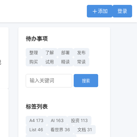
添加
登录
待办事项
整理
了解
部署
发布
我
购买
试用
精读
常读
搜索
标签列表
A4
173
AI
163
投资
113
List
46
看世界
36
文档
31