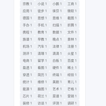
宗教
1
小说
1
小鹏
1
工商
1
应用
1
徒步
1
徕芬
1
微软
1
德国
1
思想
1
思维
1
截图
1
手办
1
手机
1
扫描
1
折腾
1
携程
1
教育
1
数据
1
文件
1
族谱
1
早教
1
晚点
1
景林
1
机场
1
汽车
1
法律
1
注册
1
测评
1
清理
1
滴滴
1
火星
1
电商
1
留学
1
白板
1
百度
1
盈透
1
看图
1
硬件
1
稀土
1
穿透
1
简历
1
终端
1
经验
1
统计
1
维修
1
美剧
1
育儿
1
能源
1
脑图
1
艺术
1
芒格
1
芯片
1
荷兰
1
菜谱
1
营销
1
装修
1
访谈
1
评测
1
调研
1