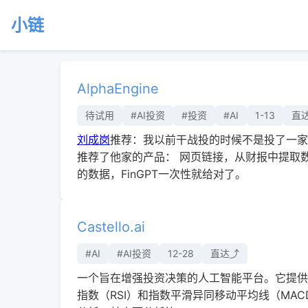
小链
AlphaEngine
待试用
#AI投资
#投资
#AI
1-13
直达
刘成岗
推荐：我以前干战投的时候不是投了一家公
推荐了他家的产品： 网页链接，从财报中提取数
的数据，FinGPT一次性就给对了。
Castello.ai
#AI
#AI投资
12-28
直达⤴︎
一个旨在增强投资决策的人工智能平台。它提供
指数（RSI）和指数平滑异同移动平均线（MA