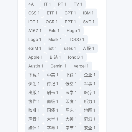
4A
1
IT
1
PT
1
TV
1
CSS
1
ETF
1
GPT
1
IBM
1
IOT
1
OCR
1
PPT
1
SVG
1
A16Z
1
Folo
1
Hugo
1
Logo
1
Musk
1
TODO
1
eSIM
1
list
1
uses
1
A 股
1
Apple
1
B 站
1
IonqQ
1
Austin
1
Gemini
1
Vercel
1
下载
1
中美
1
书籍
1
企业
1
伊朗
1
传记
1
低空
1
军事
1
出版
1
刷卡
1
医学
1
医疗
1
协作
1
南极
1
印度
1
听力
1
咖啡
1
国债
1
图床
1
地图
1
声音
1
大学
1
大神
1
奇幻
1
媒体
1
字幕
1
字节
1
安全
1