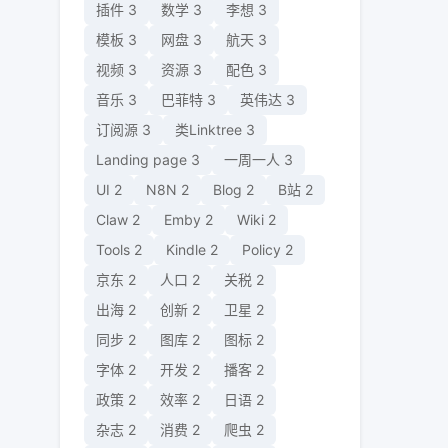
插件
3
数学
3
李想
3
模板
3
网盘
3
航天
3
视频
3
资源
3
配色
3
音乐
3
巴菲特
3
英伟达
3
订阅源
3
类Linktree
3
Landing page
3
一周一人
3
UI
2
N8N
2
Blog
2
B站
2
Claw
2
Emby
2
Wiki
2
Tools
2
Kindle
2
Policy
2
京东
2
人口
2
关税
2
出海
2
创新
2
卫星
2
同步
2
图库
2
图标
2
字体
2
开发
2
播客
2
政策
2
效率
2
日语
2
杂志
2
消费
2
爬虫
2