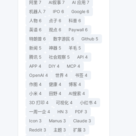
阿里
7
AI叙事
7
AI 应用
7
机器人
7
IPO
6
Google
6
人物
6
点子
6
科普
6
英语
6
观点
6
Paywall
6
特朗普
6
数字游民
6
Github
5
新闻
5
神器
5
羊毛
5
腾讯
5
社会观察
5
API
4
APP
4
DIY
4
MCP
4
OpenAI
4
世界
4
书签
4
作图
4
健康
4
博客
4
小米
4
田野
4
AI搜索
4
3D 打印
4
可视化
4
小红书
4
一周一企
4
HN
3
PDF
3
Icon
3
Manus
3
Claude
3
Reddit
3
主题
3
扩展
3