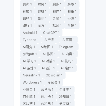
贝壳
1
财务
1
跑步
1
跨境
1
转换
1
逻辑
1
邮件
1
邮箱
1
邮轮
1
量化
1
金融
1
香港
1
骑行
1
魔方
1
鸡汤
1
黑镜
1
Android
1
ChatGPT
1
Typecho
1
AI产品
1
AI声音
1
AI研究
1
AI绘图
1
Telegram
1
giffgaff
1
AI 作图
1
AI 内容
1
AI 学习
1
AI 对话
1
AI 技巧
1
AI 游戏
1
AI 设计
1
AI 陪伴
1
Neuralink
1
Obisidian
1
Wordpress
1
专家会
1
业绩会
1
云音乐
1
企业史
1
何小鹏
1
信用卡
1
冷知识
1
区块链
1
台积电
1
吴哥窟
1