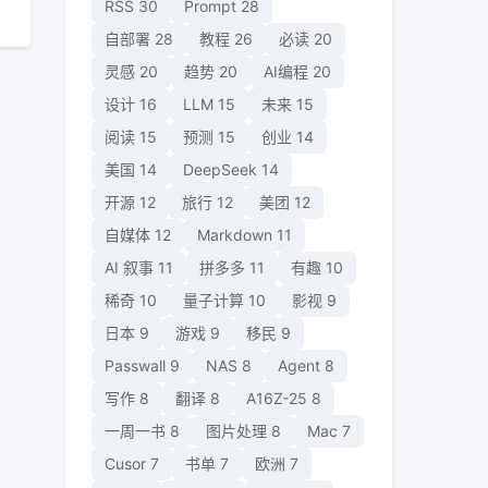
RSS
30
Prompt
28
自部署
28
教程
26
必读
20
灵感
20
趋势
20
AI编程
20
设计
16
LLM
15
未来
15
阅读
15
预测
15
创业
14
美国
14
DeepSeek
14
开源
12
旅行
12
美团
12
自媒体
12
Markdown
11
AI 叙事
11
拼多多
11
有趣
10
稀奇
10
量子计算
10
影视
9
日本
9
游戏
9
移民
9
Passwall
9
NAS
8
Agent
8
写作
8
翻译
8
A16Z-25
8
一周一书
8
图片处理
8
Mac
7
Cusor
7
书单
7
欧洲
7