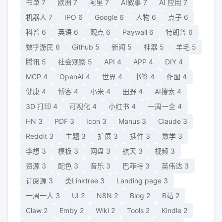
书单
7
欧洲
7
阿里
7
AI叙事
7
AI 应用
7
机器人
7
IPO
6
Google
6
人物
6
点子
6
科普
6
英语
6
观点
6
Paywall
6
特朗普
6
数字游民
6
Github
5
新闻
5
神器
5
羊毛
5
腾讯
5
社会观察
5
API
4
APP
4
DIY
4
MCP
4
OpenAI
4
世界
4
书签
4
作图
4
健康
4
博客
4
小米
4
田野
4
AI搜索
4
3D 打印
4
可视化
4
小红书
4
一周一企
4
HN
3
PDF
3
Icon
3
Manus
3
Claude
3
Reddit
3
主题
3
扩展
3
插件
3
数学
3
李想
3
模板
3
网盘
3
航天
3
视频
3
资源
3
配色
3
音乐
3
巴菲特
3
英伟达
3
订阅源
3
类Linktree
3
Landing page
3
一周一人
3
UI
2
N8N
2
Blog
2
B站
2
Claw
2
Emby
2
Wiki
2
Tools
2
Kindle
2