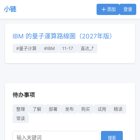
小链
添加
登录
IBM 的量子運算路線圖（2027年版）
#量子计算
#IBM
11-17
直达⤴︎
待办事项
整理
了解
部署
发布
购买
试用
精读
常读
搜索