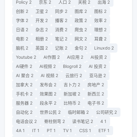
Policy
2
京东
2
人口
2
关税
2
出海
2
创新
2
卫星
2
同步
2
图库
2
图标
2
字体
2
开发
2
播客
2
政策
2
效率
2
日语
2
杂志
2
消费
2
爬虫
2
理想
2
电影
2
相册
2
笔记
2
网文
2
耳聋
2
脑机
2
英国
2
记账
2
金句
2
Linuxdo
2
Youtube
2
AI作图
2
AI应用
2
AI投资
2
AI硬件
2
AI视频
2
Blogroll
2
AI 投资
2
AI 聚合
2
AI 视频
2
云旅行
2
亚马逊
2
加拿大
2
发布会
2
吉卜力
2
房地产
2
手机卡
2
效果图
2
新加坡
2
新西兰
2
服务器
2
段永平
2
比特币
2
电子书
2
自动化
2
世界公民
2
临时邮箱
2
公司研究
2
电话会议
2
脊柱侧弯
2
读书笔记
2
4
1
4A
1
IT
1
PT
1
TV
1
CSS
1
ETF
1