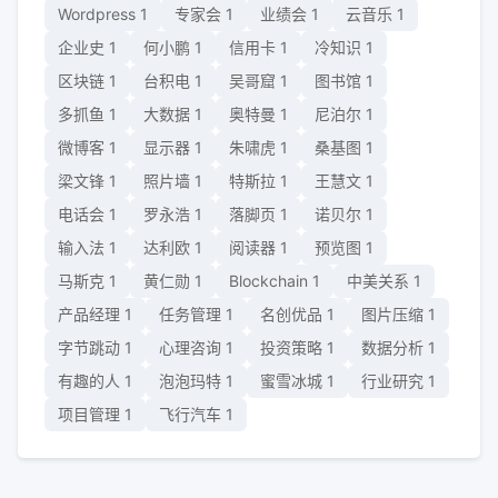
Wordpress
1
专家会
1
业绩会
1
云音乐
1
企业史
1
何小鹏
1
信用卡
1
冷知识
1
区块链
1
台积电
1
吴哥窟
1
图书馆
1
多抓鱼
1
大数据
1
奥特曼
1
尼泊尔
1
微博客
1
显示器
1
朱啸虎
1
桑基图
1
梁文锋
1
照片墙
1
特斯拉
1
王慧文
1
电话会
1
罗永浩
1
落脚页
1
诺贝尔
1
输入法
1
达利欧
1
阅读器
1
预览图
1
马斯克
1
黄仁勋
1
Blockchain
1
中美关系
1
产品经理
1
任务管理
1
名创优品
1
图片压缩
1
字节跳动
1
心理咨询
1
投资策略
1
数据分析
1
有趣的人
1
泡泡玛特
1
蜜雪冰城
1
行业研究
1
项目管理
1
飞行汽车
1