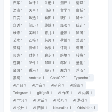
汽车
1
法律
1
注册
1
测评
1
清理
1
滴滴
1
火星
1
电商
1
留学
1
白板
1
百度
1
盈透
1
看图
1
硬件
1
稀土
1
穿透
1
简历
1
终端
1
经验
1
统计
1
维修
1
美剧
1
育儿
1
能源
1
脑图
1
艺术
1
芒格
1
芯片
1
荷兰
1
菜谱
1
营销
1
装修
1
访谈
1
评测
1
调研
1
贝壳
1
财务
1
跑步
1
跨境
1
转换
1
逻辑
1
邮件
1
邮箱
1
邮轮
1
量化
1
金融
1
香港
1
骑行
1
魔方
1
鸡汤
1
黑镜
1
Android
1
ChatGPT
1
Typecho
1
AI产品
1
AI声音
1
AI研究
1
AI绘图
1
Telegram
1
giffgaff
1
AI 作图
1
AI 内容
1
AI 学习
1
AI 对话
1
AI 技巧
1
AI 游戏
1
AI 设计
1
AI 陪伴
1
Neuralink
1
Obisidian
1