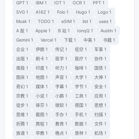
GPT
1
IBM
1
IOT
1
OCR
1
PPT
1
SVG
1
A16Z
1
Folo
1
Hugo
1
Logo
1
Musk
1
TODO
1
eSIM
1
list
1
uses
1
A 股
1
Apple
1
B 站
1
IonqQ
1
Austin
1
Gemini
1
Vercel
1
下载
1
中美
1
书籍
1
企业
1
伊朗
1
传记
1
低空
1
军事
1
出版
1
刷卡
1
医学
1
医疗
1
协作
1
南极
1
印度
1
听力
1
咖啡
1
国债
1
图床
1
地图
1
声音
1
大学
1
大神
1
奇幻
1
媒体
1
字幕
1
字节
1
安全
1
宗教
1
小说
1
小鹏
1
工商
1
应用
1
徒步
1
徕芬
1
微软
1
德国
1
思想
1
思维
1
截图
1
手办
1
手机
1
扫描
1
折腾
1
携程
1
教育
1
数据
1
文件
1
族谱
1
早教
1
晚点
1
景林
1
机场
1