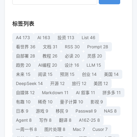
标签列表
A4
173
AI
163
投资
113
List
46
看世界
36
文档
31
RSS
30
Prompt
28
自部署
28
教程
26
必读
20
灵感
20
趋势
20
AI编程
20
设计
16
LLM
15
未来
15
阅读
15
预测
15
创业
14
美国
14
DeepSeek
14
开源
12
旅行
12
美团
12
自媒体
12
Markdown
11
AI 叙事
11
拼多多
11
有趣
10
稀奇
10
量子计算
10
影视
9
日本
9
游戏
9
移民
9
Passwall
9
NAS
8
Agent
8
写作
8
翻译
8
A16Z-25
8
一周一书
8
图片处理
8
Mac
7
Cusor
7