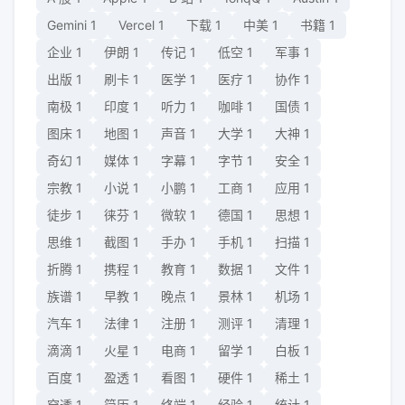
Gemini
1
Vercel
1
下载
1
中美
1
书籍
1
企业
1
伊朗
1
传记
1
低空
1
军事
1
出版
1
刷卡
1
医学
1
医疗
1
协作
1
南极
1
印度
1
听力
1
咖啡
1
国债
1
图床
1
地图
1
声音
1
大学
1
大神
1
奇幻
1
媒体
1
字幕
1
字节
1
安全
1
宗教
1
小说
1
小鹏
1
工商
1
应用
1
徒步
1
徕芬
1
微软
1
德国
1
思想
1
思维
1
截图
1
手办
1
手机
1
扫描
1
折腾
1
携程
1
教育
1
数据
1
文件
1
族谱
1
早教
1
晚点
1
景林
1
机场
1
汽车
1
法律
1
注册
1
测评
1
清理
1
滴滴
1
火星
1
电商
1
留学
1
白板
1
百度
1
盈透
1
看图
1
硬件
1
稀土
1
穿透
1
简历
1
终端
1
经验
1
统计
1