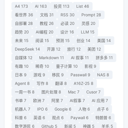
A4
173
AI
163
投资
113
List
46
看世界
36
文档
31
RSS
30
Prompt
28
自部署
28
教程
26
必读
20
灵感
20
趋势
20
AI编程
20
设计
16
LLM
15
未来
15
阅读
15
预测
15
创业
14
美国
14
DeepSeek
14
开源
12
旅行
12
美团
12
自媒体
12
Markdown
11
AI 叙事
11
拼多多
11
有趣
10
稀奇
10
量子计算
10
影视
9
日本
9
游戏
9
移民
9
Passwall
9
NAS
8
Agent
8
写作
8
翻译
8
A16Z-25
8
一周一书
8
图片处理
8
Mac
7
Cusor
7
书单
7
欧洲
7
阿里
7
AI叙事
7
AI 应用
7
机器人
7
IPO
6
Google
6
人物
6
点子
6
科普
6
英语
6
观点
6
Paywall
6
特朗普
6
数字游民
6
Github
5
新闻
5
神器
5
羊毛
5