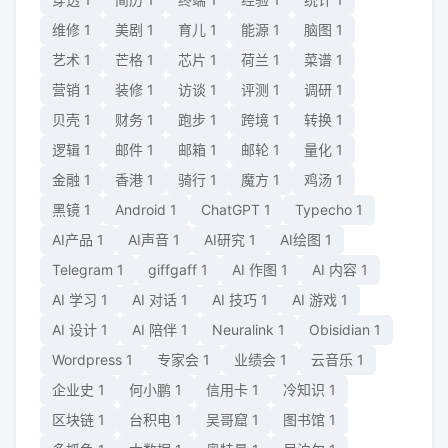
维修
1
美剧
1
育儿
1
能源
1
脑图
1
艺术
1
芒格
1
芯片
1
荷兰
1
菜谱
1
营销
1
装修
1
访谈
1
评测
1
调研
1
贝壳
1
财务
1
跑步
1
跨境
1
转换
1
逻辑
1
邮件
1
邮箱
1
邮轮
1
量化
1
金融
1
香港
1
骑行
1
魔方
1
鸡汤
1
黑镜
1
Android
1
ChatGPT
1
Typecho
1
AI产品
1
AI声音
1
AI研究
1
AI绘图
1
Telegram
1
giffgaff
1
AI 作图
1
AI 内容
1
AI 学习
1
AI 对话
1
AI 技巧
1
AI 游戏
1
AI 设计
1
AI 陪伴
1
Neuralink
1
Obisidian
1
Wordpress
1
专家会
1
业绩会
1
云音乐
1
企业史
1
何小鹏
1
信用卡
1
冷知识
1
区块链
1
台积电
1
吴哥窟
1
图书馆
1