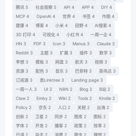
腾讯
5
社会观察
5
API
4
APP
4
DIY
4
MCP
4
OpenAI
4
世界
4
书签
4
作图
4
健康
4
博客
4
小米
4
田野
4
AI搜索
4
3D 打印
4
可视化
4
小红书
4
一周一企
4
HN
3
PDF
3
Icon
3
Manus
3
Claude
3
Reddit
3
主题
3
扩展
3
插件
3
数学
3
李想
3
模板
3
网盘
3
航天
3
视频
3
资源
3
配色
3
音乐
3
巴菲特
3
英伟达
3
订阅源
3
类Linktree
3
Landing page
3
一周一人
3
UI
2
N8N
2
Blog
2
B站
2
Claw
2
Emby
2
Wiki
2
Tools
2
Kindle
2
Policy
2
京东
2
人口
2
关税
2
出海
2
创新
2
卫星
2
同步
2
图库
2
图标
2
字体
2
开发
2
播客
2
政策
2
效率
2
日语
2
杂志
2
消费
2
爬虫
2
理想
2