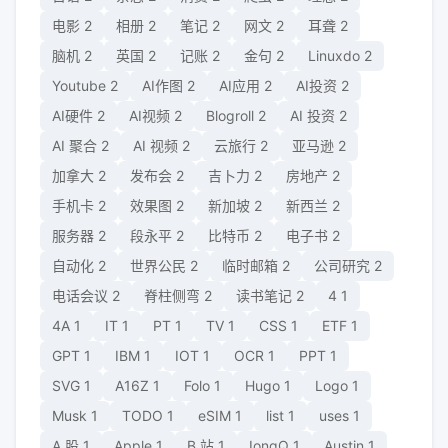
电影
2
相册
2
笔记
2
网文
2
耳聋
2
脑机
2
英国
2
记账
2
金句
2
Linuxdo
2
Youtube
2
AI作图
2
AI应用
2
AI投资
2
AI硬件
2
AI视频
2
Blogroll
2
AI 投资
2
AI 聚合
2
AI 视频
2
云旅行
2
亚马逊
2
加拿大
2
发布会
2
吉卜力
2
房地产
2
手机卡
2
效果图
2
新加坡
2
新西兰
2
服务器
2
段永平
2
比特币
2
电子书
2
自动化
2
世界公民
2
临时邮箱
2
公司研究
2
电话会议
2
脊柱侧弯
2
读书笔记
2
4
1
4A
1
IT
1
PT
1
TV
1
CSS
1
ETF
1
GPT
1
IBM
1
IOT
1
OCR
1
PPT
1
SVG
1
A16Z
1
Folo
1
Hugo
1
Logo
1
Musk
1
TODO
1
eSIM
1
list
1
uses
1
A 股
1
Apple
1
B 站
1
IonqQ
1
Austin
1