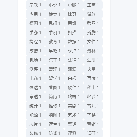
宗教
1
小说
1
小鹏
1
工商
1
应用
1
徒步
1
徕芬
1
微软
1
德国
1
思想
1
思维
1
截图
1
手办
1
手机
1
扫描
1
折腾
1
携程
1
教育
1
数据
1
文件
1
族谱
1
早教
1
晚点
1
景林
1
机场
1
汽车
1
法律
1
注册
1
测评
1
清理
1
滴滴
1
火星
1
电商
1
留学
1
白板
1
百度
1
盈透
1
看图
1
硬件
1
稀土
1
穿透
1
简历
1
终端
1
经验
1
统计
1
维修
1
美剧
1
育儿
1
能源
1
脑图
1
艺术
1
芒格
1
芯片
1
荷兰
1
菜谱
1
营销
1
装修
1
访谈
1
评测
1
调研
1