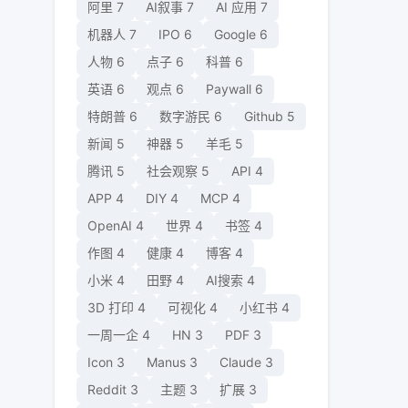
阿里
7
AI叙事
7
AI 应用
7
机器人
7
IPO
6
Google
6
人物
6
点子
6
科普
6
英语
6
观点
6
Paywall
6
特朗普
6
数字游民
6
Github
5
新闻
5
神器
5
羊毛
5
腾讯
5
社会观察
5
API
4
APP
4
DIY
4
MCP
4
OpenAI
4
世界
4
书签
4
作图
4
健康
4
博客
4
小米
4
田野
4
AI搜索
4
3D 打印
4
可视化
4
小红书
4
一周一企
4
HN
3
PDF
3
Icon
3
Manus
3
Claude
3
Reddit
3
主题
3
扩展
3