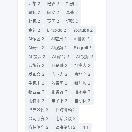
理想
2
电影
2
相册
2
笔记
2
网文
2
耳聋
2
脑机
2
英国
2
记账
2
金句
2
Linuxdo
2
Youtube
2
AI作图
2
AI应用
2
AI投资
2
AI硬件
2
AI视频
2
Blogroll
2
AI 投资
2
AI 聚合
2
AI 视频
2
云旅行
2
亚马逊
2
加拿大
2
发布会
2
吉卜力
2
房地产
2
手机卡
2
效果图
2
新加坡
2
新西兰
2
服务器
2
段永平
2
比特币
2
电子书
2
自动化
2
世界公民
2
临时邮箱
2
公司研究
2
电话会议
2
脊柱侧弯
2
读书笔记
2
4
1