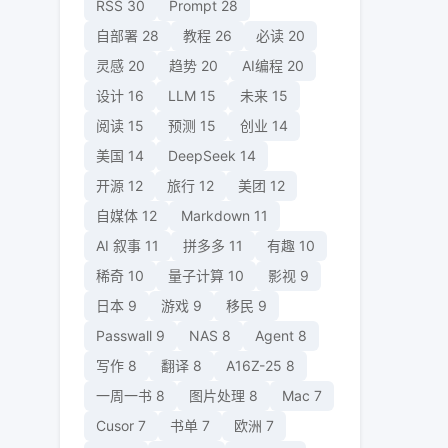
RSS
30
Prompt
28
自部署
28
教程
26
必读
20
灵感
20
趋势
20
AI编程
20
设计
16
LLM
15
未来
15
阅读
15
预测
15
创业
14
美国
14
DeepSeek
14
开源
12
旅行
12
美团
12
自媒体
12
Markdown
11
AI 叙事
11
拼多多
11
有趣
10
稀奇
10
量子计算
10
影视
9
日本
9
游戏
9
移民
9
Passwall
9
NAS
8
Agent
8
写作
8
翻译
8
A16Z-25
8
一周一书
8
图片处理
8
Mac
7
Cusor
7
书单
7
欧洲
7