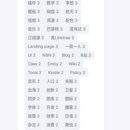
插件
3
数学
3
李想
3
模板
3
网盘
3
航天
3
视频
3
资源
3
配色
3
音乐
3
巴菲特
3
英伟达
3
订阅源
3
类Linktree
3
Landing page
3
一周一人
3
UI
2
N8N
2
Blog
2
B站
2
Claw
2
Emby
2
Wiki
2
Tools
2
Kindle
2
Policy
2
京东
2
人口
2
关税
2
出海
2
创新
2
卫星
2
同步
2
图库
2
图标
2
字体
2
开发
2
播客
2
政策
2
效率
2
日语
2
杂志
2
消费
2
爬虫
2