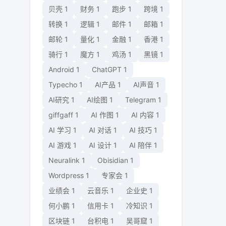
贝壳
1
财务
1
跑步
1
跨境
1
转换
1
逻辑
1
邮件
1
邮箱
1
邮轮
1
量化
1
金融
1
香港
1
骑行
1
魔方
1
鸡汤
1
黑镜
1
Android
1
ChatGPT
1
Typecho
1
AI产品
1
AI声音
1
AI研究
1
AI绘图
1
Telegram
1
giffgaff
1
AI 作图
1
AI 内容
1
AI 学习
1
AI 对话
1
AI 技巧
1
AI 游戏
1
AI 设计
1
AI 陪伴
1
Neuralink
1
Obisidian
1
Wordpress
1
专家会
1
业绩会
1
云音乐
1
企业史
1
何小鹏
1
信用卡
1
冷知识
1
区块链
1
台积电
1
吴哥窟
1