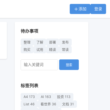
添加
登录
待办事项
整理
了解
部署
发布
购买
试用
精读
常读
搜索
标签列表
A4
173
AI
163
投资
113
List
46
看世界
36
文档
31