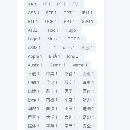
4A
1
IT
1
PT
1
TV
1
CSS
1
ETF
1
GPT
1
IBM
1
IOT
1
OCR
1
PPT
1
SVG
1
A16Z
1
Folo
1
Hugo
1
Logo
1
Musk
1
TODO
1
eSIM
1
list
1
uses
1
A 股
1
Apple
1
B 站
1
IonqQ
1
Austin
1
Gemini
1
Vercel
1
下载
1
中美
1
书籍
1
企业
1
伊朗
1
传记
1
低空
1
军事
1
出版
1
刷卡
1
医学
1
医疗
1
协作
1
南极
1
印度
1
听力
1
咖啡
1
国债
1
图床
1
地图
1
声音
1
大学
1
大神
1
奇幻
1
媒体
1
字幕
1
字节
1
安全
1