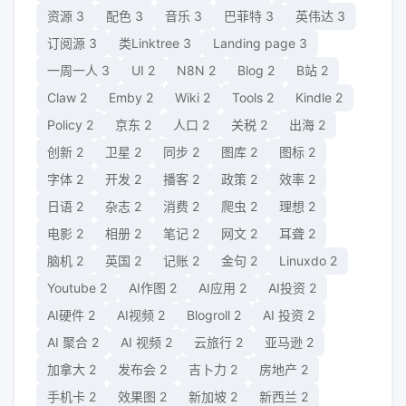
资源
3
配色
3
音乐
3
巴菲特
3
英伟达
3
订阅源
3
类Linktree
3
Landing page
3
一周一人
3
UI
2
N8N
2
Blog
2
B站
2
Claw
2
Emby
2
Wiki
2
Tools
2
Kindle
2
Policy
2
京东
2
人口
2
关税
2
出海
2
创新
2
卫星
2
同步
2
图库
2
图标
2
字体
2
开发
2
播客
2
政策
2
效率
2
日语
2
杂志
2
消费
2
爬虫
2
理想
2
电影
2
相册
2
笔记
2
网文
2
耳聋
2
脑机
2
英国
2
记账
2
金句
2
Linuxdo
2
Youtube
2
AI作图
2
AI应用
2
AI投资
2
AI硬件
2
AI视频
2
Blogroll
2
AI 投资
2
AI 聚合
2
AI 视频
2
云旅行
2
亚马逊
2
加拿大
2
发布会
2
吉卜力
2
房地产
2
手机卡
2
效果图
2
新加坡
2
新西兰
2