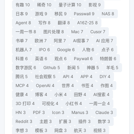
有趣
10
稀奇
10
量子计算
10
影视
9
日本
9
游戏
9
移民
9
Passwall
9
NAS
8
Agent
8
写作
8
翻译
8
A16Z-25
8
一周一书
8
图片处理
8
Mac
7
Cusor
7
书单
7
欧洲
7
阿里
7
AI叙事
7
AI 应用
7
机器人
7
IPO
6
Google
6
人物
6
点子
6
科普
6
英语
6
观点
6
Paywall
6
特朗普
6
数字游民
6
Github
5
新闻
5
神器
5
羊毛
5
腾讯
5
社会观察
5
API
4
APP
4
DIY
4
MCP
4
OpenAI
4
世界
4
书签
4
作图
4
健康
4
博客
4
小米
4
田野
4
AI搜索
4
3D 打印
4
可视化
4
小红书
4
一周一企
4
HN
3
PDF
3
Icon
3
Manus
3
Claude
3
Reddit
3
主题
3
扩展
3
插件
3
数学
3
李想
3
模板
3
网盘
3
航天
3
视频
3