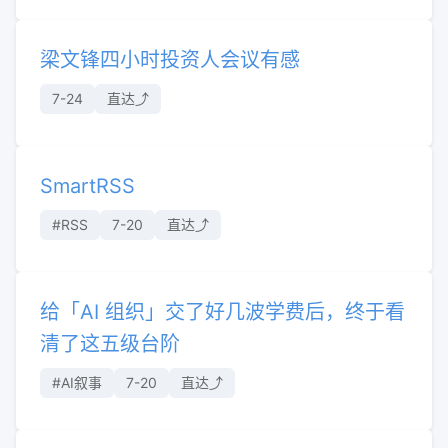
梁文锋四小时投资人会议有感
7-24
直达⤴︎
SmartRSS
#RSS
7-20
直达⤴︎
给「AI 组织」交了好几波学费后，终于看
清了这五级台阶
#AI叙事
7-20
直达⤴︎