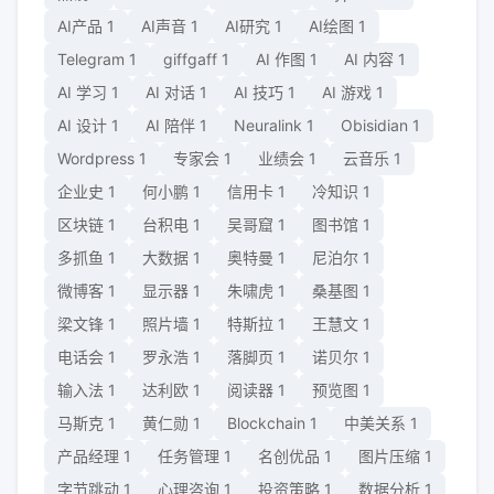
AI产品
1
AI声音
1
AI研究
1
AI绘图
1
Telegram
1
giffgaff
1
AI 作图
1
AI 内容
1
AI 学习
1
AI 对话
1
AI 技巧
1
AI 游戏
1
AI 设计
1
AI 陪伴
1
Neuralink
1
Obisidian
1
Wordpress
1
专家会
1
业绩会
1
云音乐
1
企业史
1
何小鹏
1
信用卡
1
冷知识
1
区块链
1
台积电
1
吴哥窟
1
图书馆
1
多抓鱼
1
大数据
1
奥特曼
1
尼泊尔
1
微博客
1
显示器
1
朱啸虎
1
桑基图
1
梁文锋
1
照片墙
1
特斯拉
1
王慧文
1
电话会
1
罗永浩
1
落脚页
1
诺贝尔
1
输入法
1
达利欧
1
阅读器
1
预览图
1
马斯克
1
黄仁勋
1
Blockchain
1
中美关系
1
产品经理
1
任务管理
1
名创优品
1
图片压缩
1
字节跳动
1
心理咨询
1
投资策略
1
数据分析
1