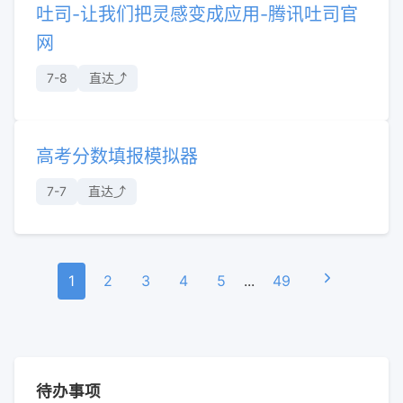
吐司-让我们把灵感变成应用-腾讯吐司官
网
7-8
直达⤴︎
高考分数填报模拟器
7-7
直达⤴︎
1
2
3
4
5
...
49
待办事项