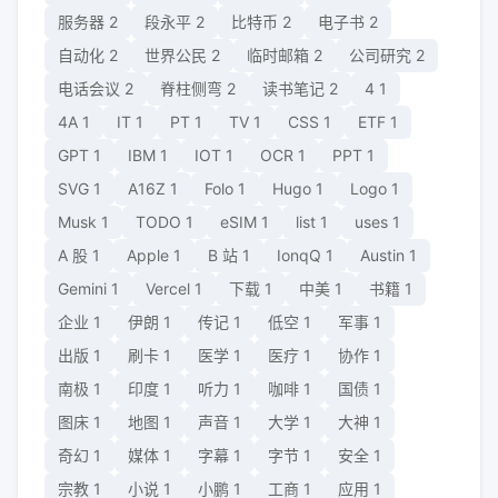
服务器
2
段永平
2
比特币
2
电子书
2
自动化
2
世界公民
2
临时邮箱
2
公司研究
2
电话会议
2
脊柱侧弯
2
读书笔记
2
4
1
4A
1
IT
1
PT
1
TV
1
CSS
1
ETF
1
GPT
1
IBM
1
IOT
1
OCR
1
PPT
1
SVG
1
A16Z
1
Folo
1
Hugo
1
Logo
1
Musk
1
TODO
1
eSIM
1
list
1
uses
1
A 股
1
Apple
1
B 站
1
IonqQ
1
Austin
1
Gemini
1
Vercel
1
下载
1
中美
1
书籍
1
企业
1
伊朗
1
传记
1
低空
1
军事
1
出版
1
刷卡
1
医学
1
医疗
1
协作
1
南极
1
印度
1
听力
1
咖啡
1
国债
1
图床
1
地图
1
声音
1
大学
1
大神
1
奇幻
1
媒体
1
字幕
1
字节
1
安全
1
宗教
1
小说
1
小鹏
1
工商
1
应用
1