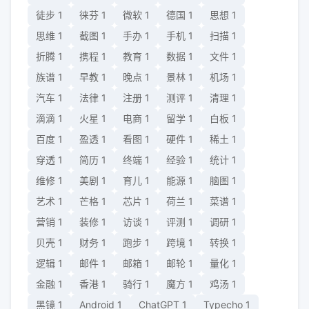
徒步
1
徕芬
1
微软
1
德国
1
思想
1
思维
1
截图
1
手办
1
手机
1
扫描
1
折腾
1
携程
1
教育
1
数据
1
文件
1
族谱
1
早教
1
晚点
1
景林
1
机场
1
汽车
1
法律
1
注册
1
测评
1
清理
1
滴滴
1
火星
1
电商
1
留学
1
白板
1
百度
1
盈透
1
看图
1
硬件
1
稀土
1
穿透
1
简历
1
终端
1
经验
1
统计
1
维修
1
美剧
1
育儿
1
能源
1
脑图
1
艺术
1
芒格
1
芯片
1
荷兰
1
菜谱
1
营销
1
装修
1
访谈
1
评测
1
调研
1
贝壳
1
财务
1
跑步
1
跨境
1
转换
1
逻辑
1
邮件
1
邮箱
1
邮轮
1
量化
1
金融
1
香港
1
骑行
1
魔方
1
鸡汤
1
黑镜
1
Android
1
ChatGPT
1
Typecho
1