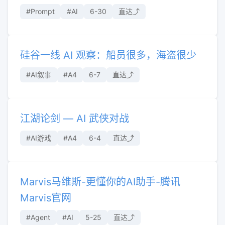
#Prompt
#AI
6-30
直达⤴︎
硅谷一线 AI 观察：船员很多，海盗很少
#AI叙事
#A4
6-7
直达⤴︎
江湖论剑 — AI 武侠对战
#AI游戏
#A4
6-4
直达⤴︎
Marvis马维斯-更懂你的AI助手-腾讯
Marvis官网
#Agent
#AI
5-25
直达⤴︎