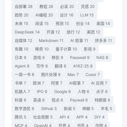
自部署
28
教程
26
必读
20
灵感
20
趋势
20
AI编程
20
设计
16
LLM
15
未来
15
阅读
15
预测
15
创业
14
美国
14
DeepSeek
14
开源
12
旅行
12
美团
12
自媒体
12
Markdown
11
AI 叙事
11
拼多多
11
有趣
10
稀奇
10
量子计算
10
影视
9
日本
9
游戏
9
移民
9
Passwall
9
NAS
8
Agent
8
写作
8
翻译
8
A16Z-25
8
一周一书
8
图片处理
8
Mac
7
Cusor
7
书单
7
欧洲
7
阿里
7
AI叙事
7
AI 应用
7
机器人
7
IPO
6
Google
6
人物
6
点子
6
科普
6
英语
6
观点
6
Paywall
6
特朗普
6
数字游民
6
Github
5
新闻
5
神器
5
羊毛
5
腾讯
5
社会观察
5
API
4
APP
4
DIY
4
MCP
4
OpenAI
4
世界
4
书签
4
作图
4