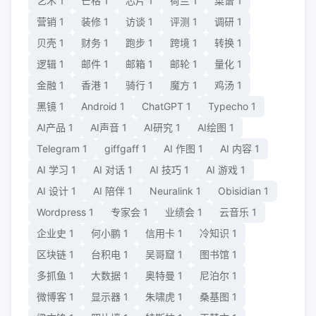
艺术
1
芒格
1
芯片
1
荷兰
1
菜谱
1
营销
1
装修
1
访谈
1
评测
1
调研
1
贝壳
1
财务
1
跑步
1
跨境
1
转换
1
逻辑
1
邮件
1
邮箱
1
邮轮
1
量化
1
金融
1
香港
1
骑行
1
魔方
1
鸡汤
1
黑镜
1
Android
1
ChatGPT
1
Typecho
1
AI产品
1
AI声音
1
AI研究
1
AI绘图
1
Telegram
1
giffgaff
1
AI 作图
1
AI 内容
1
AI 学习
1
AI 对话
1
AI 技巧
1
AI 游戏
1
AI 设计
1
AI 陪伴
1
Neuralink
1
Obisidian
1
Wordpress
1
专家会
1
业绩会
1
云音乐
1
企业史
1
何小鹏
1
信用卡
1
冷知识
1
区块链
1
台积电
1
吴哥窟
1
图书馆
1
多抓鱼
1
大数据
1
奥特曼
1
尼泊尔
1
微博客
1
显示器
1
朱啸虎
1
桑基图
1