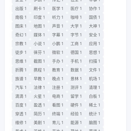
出版
1
刷卡
1
医学
1
医疗
1
协作
1
南极
1
印度
1
听力
1
咖啡
1
国债
1
图床
1
地图
1
声音
1
大学
1
大神
1
奇幻
1
媒体
1
字幕
1
字节
1
安全
1
宗教
1
小说
1
小鹏
1
工商
1
应用
1
徒步
1
徕芬
1
微软
1
德国
1
思想
1
思维
1
截图
1
手办
1
手机
1
扫描
1
折腾
1
携程
1
教育
1
数据
1
文件
1
族谱
1
早教
1
晚点
1
景林
1
机场
1
汽车
1
法律
1
注册
1
测评
1
清理
1
滴滴
1
火星
1
电商
1
留学
1
白板
1
百度
1
盈透
1
看图
1
硬件
1
稀土
1
穿透
1
简历
1
终端
1
经验
1
统计
1
维修
1
美剧
1
育儿
1
能源
1
脑图
1