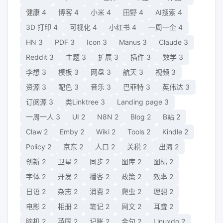
健康
4
博客
4
小米
4
田野
4
AI搜索
4
3D 打印
4
可视化
4
小红书
4
一周一企
4
HN
3
PDF
3
Icon
3
Manus
3
Claude
3
Reddit
3
主题
3
扩展
3
插件
3
数学
3
李想
3
模板
3
网盘
3
航天
3
视频
3
资源
3
配色
3
音乐
3
巴菲特
3
英伟达
3
订阅源
3
类Linktree
3
Landing page
3
一周一人
3
UI
2
N8N
2
Blog
2
B站
2
Claw
2
Emby
2
Wiki
2
Tools
2
Kindle
2
Policy
2
京东
2
人口
2
关税
2
出海
2
创新
2
卫星
2
同步
2
图库
2
图标
2
字体
2
开发
2
播客
2
政策
2
效率
2
日语
2
杂志
2
消费
2
爬虫
2
理想
2
电影
2
相册
2
笔记
2
网文
2
耳聋
2
脑机
2
英国
2
记账
2
金句
2
Linuxdo
2