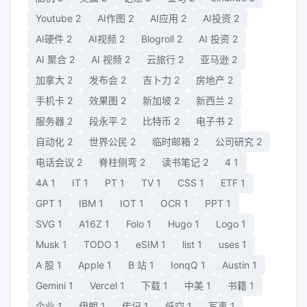
Youtube
2
AI作图
2
AI应用
2
AI投资
2
AI硬件
2
AI视频
2
Blogroll
2
AI 投资
2
AI 聚合
2
AI 视频
2
云旅行
2
亚马逊
2
加拿大
2
发布会
2
吉卜力
2
房地产
2
手机卡
2
效果图
2
新加坡
2
新西兰
2
服务器
2
段永平
2
比特币
2
电子书
2
自动化
2
世界公民
2
临时邮箱
2
公司研究
2
电话会议
2
脊柱侧弯
2
读书笔记
2
4
1
4A
1
IT
1
PT
1
TV
1
CSS
1
ETF
1
GPT
1
IBM
1
IOT
1
OCR
1
PPT
1
SVG
1
A16Z
1
Folo
1
Hugo
1
Logo
1
Musk
1
TODO
1
eSIM
1
list
1
uses
1
A 股
1
Apple
1
B 站
1
IonqQ
1
Austin
1
Gemini
1
Vercel
1
下载
1
中美
1
书籍
1
企业
1
伊朗
1
传记
1
低空
1
军事
1