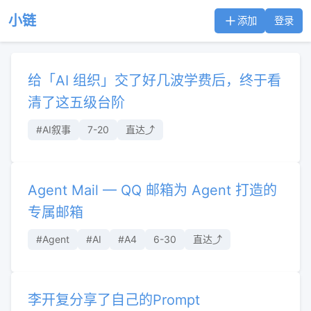
小链
添加
登录
给「AI 组织」交了好几波学费后，终于看
清了这五级台阶
#AI叙事
7-20
直达⤴︎
Agent Mail — QQ 邮箱为 Agent 打造的
专属邮箱
#Agent
#AI
#A4
6-30
直达⤴︎
李开复分享了自己的Prompt