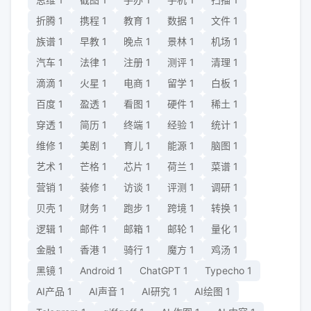
折腾
1
携程
1
教育
1
数据
1
文件
1
族谱
1
早教
1
晚点
1
景林
1
机场
1
汽车
1
法律
1
注册
1
测评
1
清理
1
滴滴
1
火星
1
电商
1
留学
1
白板
1
百度
1
盈透
1
看图
1
硬件
1
稀土
1
穿透
1
简历
1
终端
1
经验
1
统计
1
维修
1
美剧
1
育儿
1
能源
1
脑图
1
艺术
1
芒格
1
芯片
1
荷兰
1
菜谱
1
营销
1
装修
1
访谈
1
评测
1
调研
1
贝壳
1
财务
1
跑步
1
跨境
1
转换
1
逻辑
1
邮件
1
邮箱
1
邮轮
1
量化
1
金融
1
香港
1
骑行
1
魔方
1
鸡汤
1
黑镜
1
Android
1
ChatGPT
1
Typecho
1
AI产品
1
AI声音
1
AI研究
1
AI绘图
1