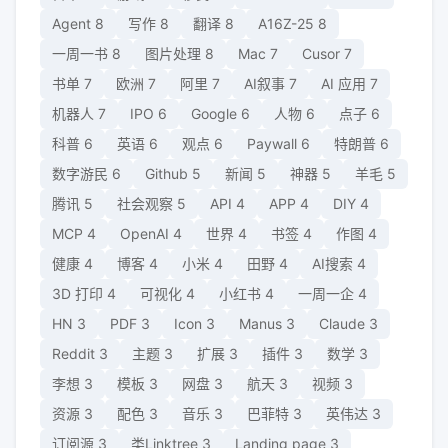
Agent
8
写作
8
翻译
8
A16Z-25
8
一周一书
8
图片处理
8
Mac
7
Cusor
7
书单
7
欧洲
7
阿里
7
AI叙事
7
AI 应用
7
机器人
7
IPO
6
Google
6
人物
6
点子
6
科普
6
英语
6
观点
6
Paywall
6
特朗普
6
数字游民
6
Github
5
新闻
5
神器
5
羊毛
5
腾讯
5
社会观察
5
API
4
APP
4
DIY
4
MCP
4
OpenAI
4
世界
4
书签
4
作图
4
健康
4
博客
4
小米
4
田野
4
AI搜索
4
3D 打印
4
可视化
4
小红书
4
一周一企
4
HN
3
PDF
3
Icon
3
Manus
3
Claude
3
Reddit
3
主题
3
扩展
3
插件
3
数学
3
李想
3
模板
3
网盘
3
航天
3
视频
3
资源
3
配色
3
音乐
3
巴菲特
3
英伟达
3
订阅源
3
类Linktree
3
Landing page
3