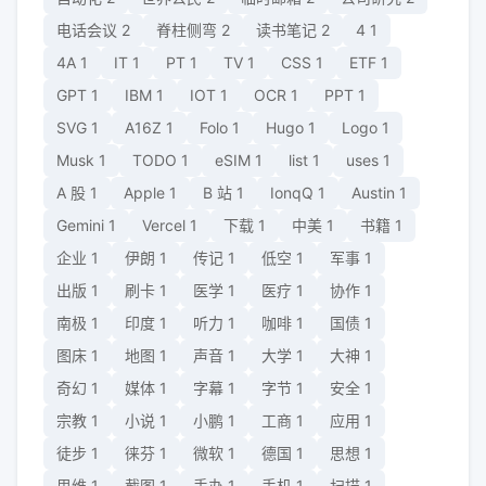
电话会议
2
脊柱侧弯
2
读书笔记
2
4
1
4A
1
IT
1
PT
1
TV
1
CSS
1
ETF
1
GPT
1
IBM
1
IOT
1
OCR
1
PPT
1
SVG
1
A16Z
1
Folo
1
Hugo
1
Logo
1
Musk
1
TODO
1
eSIM
1
list
1
uses
1
A 股
1
Apple
1
B 站
1
IonqQ
1
Austin
1
Gemini
1
Vercel
1
下载
1
中美
1
书籍
1
企业
1
伊朗
1
传记
1
低空
1
军事
1
出版
1
刷卡
1
医学
1
医疗
1
协作
1
南极
1
印度
1
听力
1
咖啡
1
国债
1
图床
1
地图
1
声音
1
大学
1
大神
1
奇幻
1
媒体
1
字幕
1
字节
1
安全
1
宗教
1
小说
1
小鹏
1
工商
1
应用
1
徒步
1
徕芬
1
微软
1
德国
1
思想
1
思维
1
截图
1
手办
1
手机
1
扫描
1