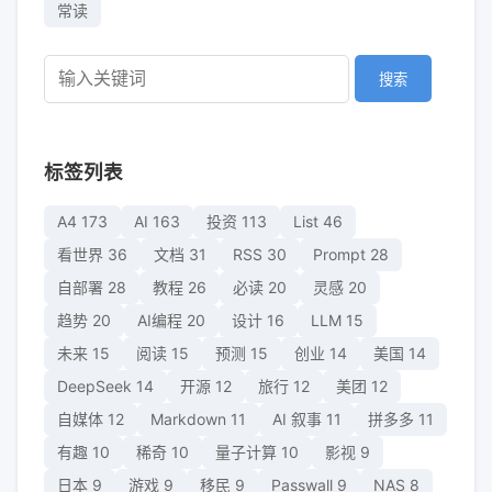
常读
搜索
标签列表
A4
173
AI
163
投资
113
List
46
看世界
36
文档
31
RSS
30
Prompt
28
自部署
28
教程
26
必读
20
灵感
20
趋势
20
AI编程
20
设计
16
LLM
15
未来
15
阅读
15
预测
15
创业
14
美国
14
DeepSeek
14
开源
12
旅行
12
美团
12
自媒体
12
Markdown
11
AI 叙事
11
拼多多
11
有趣
10
稀奇
10
量子计算
10
影视
9
日本
9
游戏
9
移民
9
Passwall
9
NAS
8