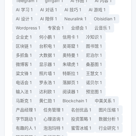
Telegram
1
giffgaff
1
AI 作图
1
AI 内容
1
AI 学习
1
AI 对话
1
AI 技巧
1
AI 游戏
1
AI 设计
1
AI 陪伴
1
Neuralink
1
Obisidian
1
Wordpress
1
专家会
1
业绩会
1
云音乐
1
企业史
1
何小鹏
1
信用卡
1
冷知识
1
区块链
1
台积电
1
吴哥窟
1
图书馆
1
多抓鱼
1
大数据
1
奥特曼
1
尼泊尔
1
微博客
1
显示器
1
朱啸虎
1
桑基图
1
梁文锋
1
照片墙
1
特斯拉
1
王慧文
1
电话会
1
罗永浩
1
落脚页
1
诺贝尔
1
输入法
1
达利欧
1
阅读器
1
预览图
1
马斯克
1
黄仁勋
1
Blockchain
1
中美关系
1
产品经理
1
任务管理
1
名创优品
1
图片压缩
1
字节跳动
1
心理咨询
1
投资策略
1
数据分析
1
有趣的人
1
泡泡玛特
1
蜜雪冰城
1
行业研究
1