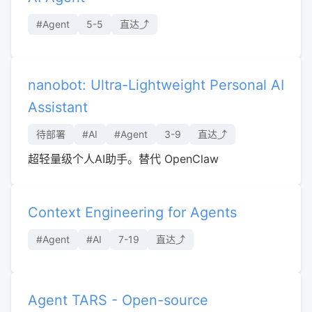
#Agent
5-5
直达⤴︎
nanobot: Ultra-Lightweight Personal AI
Assistant
待部署
#AI
#Agent
3-9
直达⤴︎
超轻量级个人AI助手。替代 OpenClaw
Context Engineering for Agents
#Agent
#AI
7-19
直达⤴︎
Agent TARS - Open-source