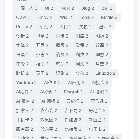
一周一人
3
UI
2
N8N
2
Blog
2
B站
2
Claw
2
Emby
2
Wiki
2
Tools
2
Kindle
2
Policy
2
京东
2
人口
2
关税
2
出海
2
创新
2
卫星
2
同步
2
图库
2
图标
2
字体
2
开发
2
播客
2
政策
2
效率
2
日语
2
杂志
2
消费
2
爬虫
2
理想
2
电影
2
相册
2
笔记
2
网文
2
耳聋
2
脑机
2
英国
2
记账
2
金句
2
Linuxdo
2
Youtube
2
AI作图
2
AI应用
2
AI投资
2
AI硬件
2
AI视频
2
Blogroll
2
AI 投资
2
AI 聚合
2
AI 视频
2
云旅行
2
亚马逊
2
加拿大
2
发布会
2
吉卜力
2
房地产
2
手机卡
2
效果图
2
新加坡
2
新西兰
2
服务器
2
段永平
2
比特币
2
电子书
2
自动化
2
世界公民
2
临时邮箱
2
公司研究
2